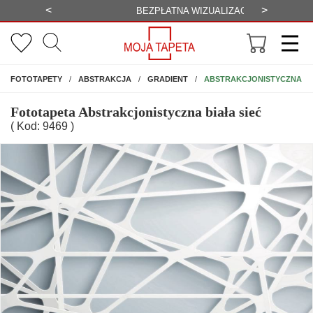
<
>
-20%
BEZPŁATNA WIZUALIZACJA
WYS
NA ŚCIANĘ
ABSTRAKCJONISTYCZNA BI
FOTOTAPETY
ABSTRAKCJA
GRADIENT
Fototapeta Abstrakcjonistyczna biała sieć
( Kod: 9469 )