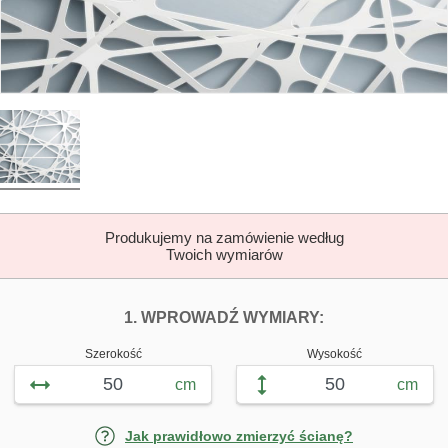
Produkujemy na zamówienie według
Twoich wymiarów
DOPASUJ FOTOTAP
FOTOTAPETY A
1. WPROWADŹ WYMIARY:
Szerokość
Wysokość
cm
cm
Jak prawidłowo zmierzyć ścianę?