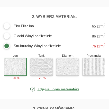
DLA FOTOTAPET
2. WYBIERZ MATERIAŁ:
2
Eko Flizelina
65 zł/m
2
Gładki Winyl na flizelinie
86 zł/m
2
Strukturalny Winyl na flizelinie
76
zł/m
Len
Tynk
Diament
Prowansja
- 20 %
- 20 %
Zdjęcia i opis materiałów
FOTOTAPETY AB
3. CENA ZAMÓWIENIA: