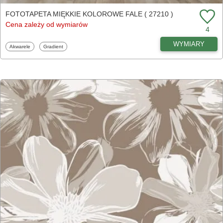
FOTOTAPETA MIĘKKIE KOLOROWE FALE ( 27210 )
Cena zależy od wymiarów
4
WYMIARY
Fototapety
Fototapety
Akwarele
Gradient