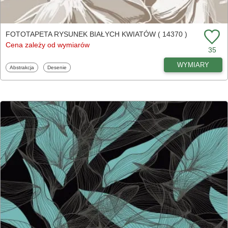
FOTOTAPETA RYSUNEK BIAŁYCH KWIATÓW ( 14370 )
Cena zależy od wymiarów
35
WYMIARY
Fototapety
Fototapety
Abstrakcja
Desenie