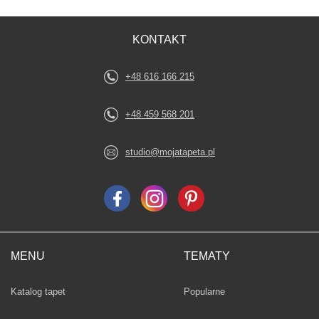
KONTAKT
+48 616 166 215
+48 459 568 201
studio@mojatapeta.pl
MENU
TEMATY
Fototapety
Katalog tapet
Popularne