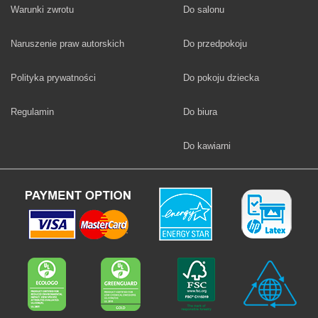
Fototapety
Warunki zwrotu
Do salonu
Fototapety
Naruszenie praw autorskich
Do przedpokoju
Fototapety
Polityka prywatności
Do pokoju dziecka
Fototapety
Regulamin
Do biura
Fototapety
Do kawiarni