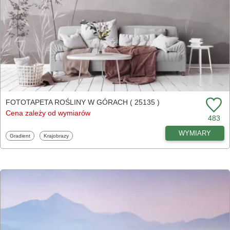
FOTOTAPETA ROŚLINY W GÓRACH ( 25135 )
Cena zależy od wymiarów
483
WYMIARY
Fototapety
Fototapety
Gradient
Krajobrazy