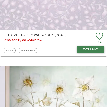
FOTOTAPETA RÓŻOWE WZORY ( 8649 )
Cena zależy od wymiarów
69
WYMIARY
Fototapety
Fototapety
Desenie
Prowansalskie