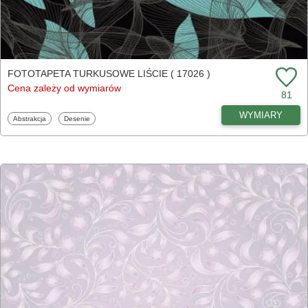
FOTOTAPETA TURKUSOWE LIŚCIE ( 17026 )
Cena zależy od wymiarów
81
WYMIARY
Fototapety
Fototapety
Abstrakcja
Desenie