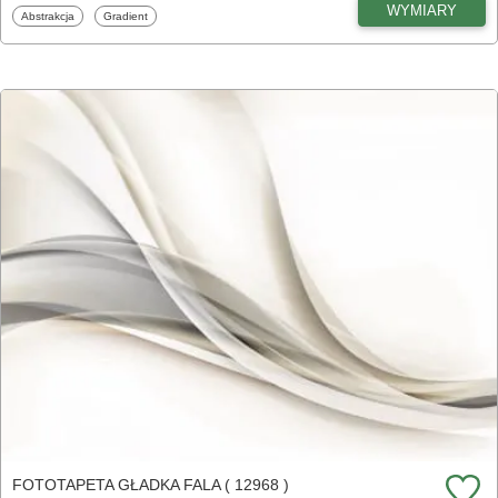
WYMIARY
Fototapety
Fototapety
Abstrakcja
Gradient
FOTOTAPETA GŁADKA FALA ( 12968 )