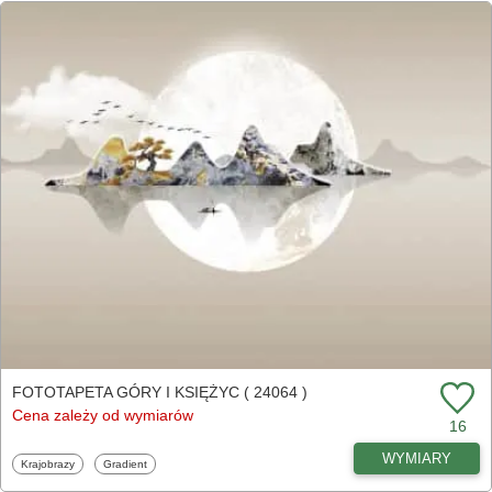
FOTOTAPETA GÓRY I KSIĘŻYC ( 24064 )
Cena zależy od wymiarów
16
WYMIARY
Fototapety
Fototapety
Krajobrazy
Gradient