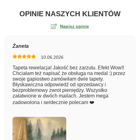
O TA
OPINIE NASZYCH KLIENTÓW
Napisz opinię
Ocena
Żaneta
10.06.2026
Numer zamówienia
Tapeta rewelacja! Jakość bez zarzutu. Efekt Wow!!
Chciałam też napisać że obsługa na medal :) przez
swoje gapiostwo zamówiłam dwie tapety.
Błyskawiczna odpowiedź od sprzedawcy i
Imię
bezproblemowy zwrot pieniędzy. Wszystko
załatwione w dwóch mailach. Jestem mega
zadowolona i serdecznie polecam ❤️
Komentarz