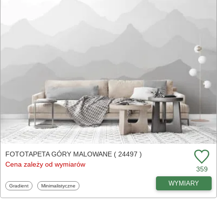
FOTOTAPETA GÓRY MALOWANE ( 24497 )
Cena zależy od wymiarów
359
WYMIARY
Fototapety
Fototapety
Gradient
Minimalistyczne