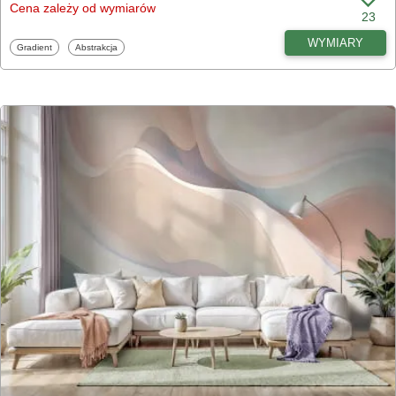
Cena zależy od wymiarów
23
WYMIARY
Fototapety
Fototapety
Gradient
Abstrakcja