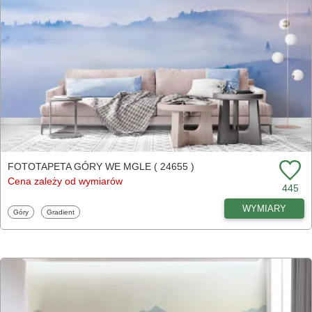
FOTOTAPETA GÓRY WE MGLE ( 24655 )
Cena zależy od wymiarów
445
WYMIARY
Fototapety
Fototapety
Góry
Gradient