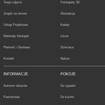
Twoje zdjęcie
Fototapety 3D
Fototapety
Znajdż na stronie
Abstrakcja
Fototapety
Usługi Projektowe
Kwiaty
Fototapety
Materiały fototapet
Liście
Fototapety
Płatność i Dostawa
Dziecięce
Fototapety
Kontakt
Natura
INFORMACJE
POKOJE
Fototapety
Autorom obrazów
Do sypialni
Fototapety
Partnerstwo
Do kuchni