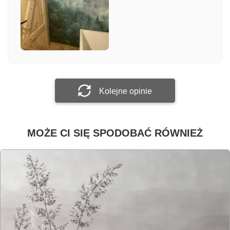
Załącz zdjęcie
Prześlij opinię
Kolejne opinie
MOŻE CI SIĘ SPODOBAĆ RÓWNIEŻ