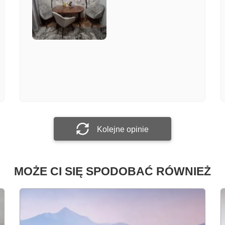
Załącz zdjęcie
Prześlij opinię
Kolejne opinie
MOŻE CI SIĘ SPODOBAĆ RÓWNIEŻ