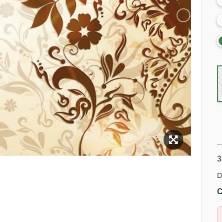
3
D
C