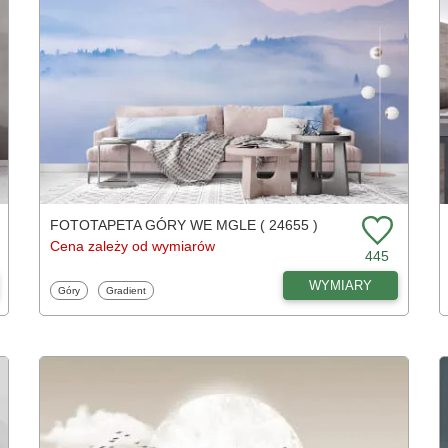
FOTOTAPETA GÓRY WE MGLE ( 24655 )
Cena zależy od wymiarów
445
WYMIARY
Fototapety
Fototapety
Góry
Gradient