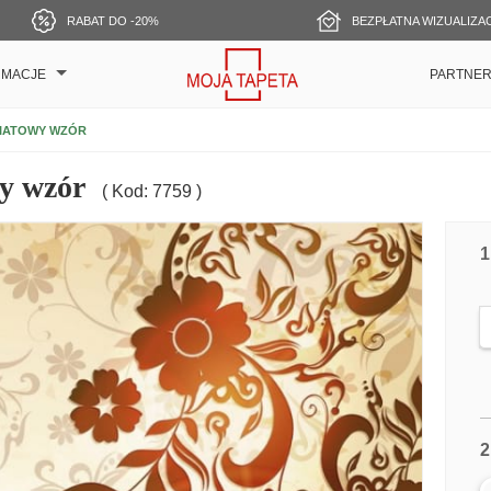
RABAT DO -20%
BEZPŁATNA WIZUALIZA
RMACJE
PARTNE
WIATOWY WZÓR
wy wzór
( Kod: 7759 )
1
2