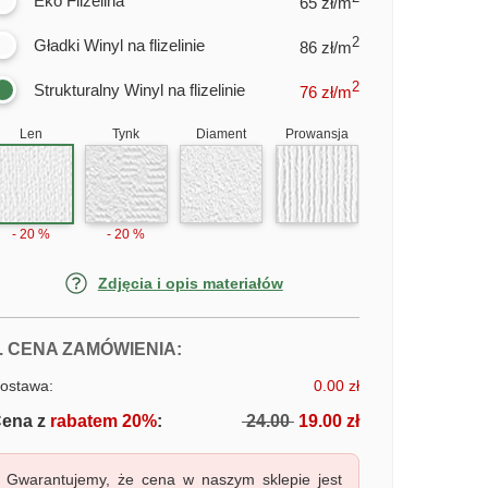
Eko Flizelina
65 zł/m
2
Gładki Winyl na flizelinie
86 zł/m
2
Strukturalny Winyl na flizelinie
76
zł/m
Len
Tynk
Diament
Prowansja
- 20 %
- 20 %
Zdjęcia i opis materiałów
FOTOTAPETY DELIKATNY KWIATO
. CENA ZAMÓWIENIA:
ostawa:
0.00 zł
ena z
rabatem 20%
:
24.00
19.00 zł
Gwarantujemy, że cena w naszym sklepie jest