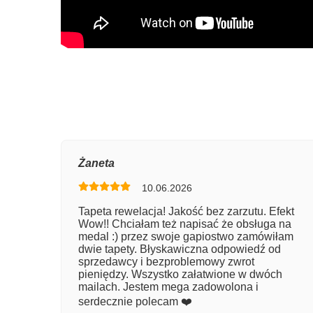
Oce
Żaneta
10.06.2026
Num
Tapeta rewelacja! Jakość bez zarzutu. Efekt
Wow!! Chciałam też napisać że obsługa na
Imię
medal :) przez swoje gapiostwo zamówiłam
dwie tapety. Błyskawiczna odpowiedź od
sprzedawcy i bezproblemowy zwrot
pieniędzy. Wszystko załatwione w dwóch
Kom
mailach. Jestem mega zadowolona i
serdecznie polecam ❤️