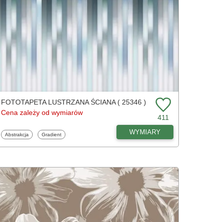
FOTOTAPETA LUSTRZANA ŚCIANA ( 25346 )
Cena zależy od wymiarów
411
WYMIARY
Fototapety
Fototapety
Abstrakcja
Gradient