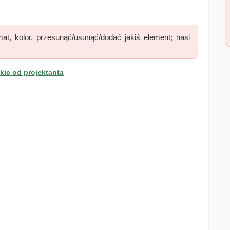
at, kolor, przesunąć/usunąć/dodać jakiś element; nasi
ic od projektanta