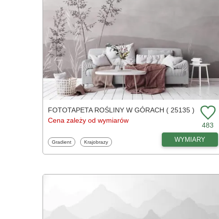
FOTOTAPETA ROŚLINY W GÓRACH ( 25135 )
Cena zależy od wymiarów
483
WYMIARY
Fototapety
Fototapety
Gradient
Krajobrazy