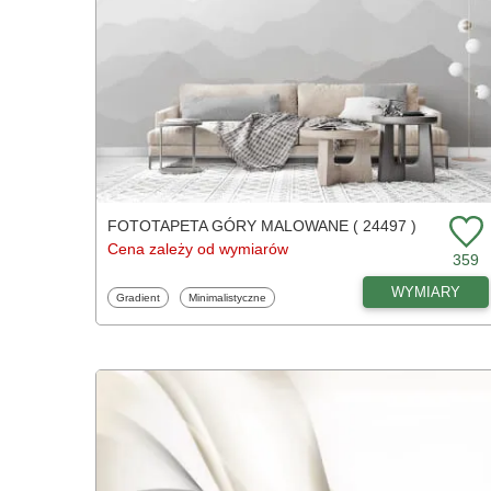
FOTOTAPETA GÓRY MALOWANE ( 24497 )
Cena zależy od wymiarów
359
WYMIARY
Fototapety
Fototapety
Gradient
Minimalistyczne