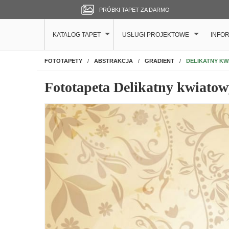
PRÓBKI TAPET ZA DARMO
KATALOG TAPET
USŁUGI PROJEKTOWE
INFO
NA ŚCIANĘ
DELIKATNY K
FOTOTAPETY
ABSTRAKCJA
GRADIENT
Fototapeta Delikatny kwiato