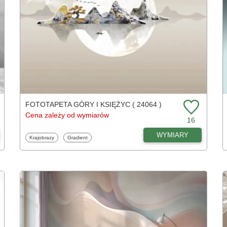
FOTOTAPETA GÓRY I KSIĘŻYC ( 24064 )
Cena zależy od wymiarów
16
WYMIARY
Fototapety
Fototapety
Krajobrazy
Gradient