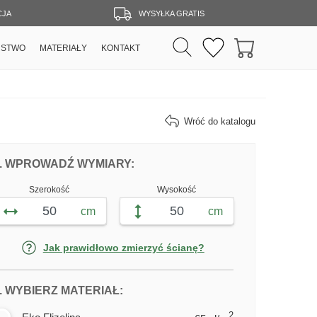
CJA
WYSYŁKA GRATIS
RSTWO
MATERIAŁY
KONTAKT
Wróć do katalogu
DOPASUJ FOTOTAPETĘ DELIKATNY KW
FOTOTAPETY DELIKATNY KWIA
. WPROWADŹ WYMIARY:
Szerokość
Wysokość
cm
cm
Jak prawidłowo zmierzyć ścianę?
DLA FOTOTAPETY DELIKATNY K
. WYBIERZ MATERIAŁ:
2