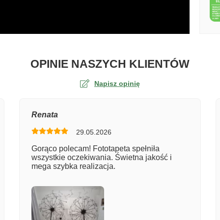
O TA
OPINIE NASZYCH KLIENTÓW
Napisz opinię
na
Renata
29.05.2026
er zamówienia
Gorąco polecam! Fototapeta spełniła
wszystkie oczekiwania. Świetna jakość i
mega szybka realizacja.
entarz