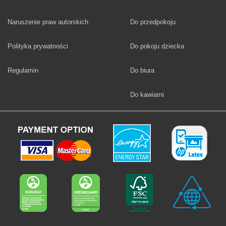
Fototapety
Naruszenie praw autorskich
Do przedpokoju
Fototapety
Polityka prywatności
Do pokoju dziecka
Fototapety
Regulamin
Do biura
Fototapety
Do kawiarni