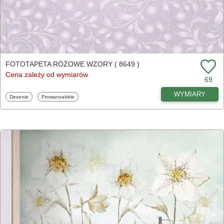
FOTOTAPETA RÓŻOWE WZORY ( 8649 )
Cena zależy od wymiarów
69
WYMIARY
Fototapety
Fototapety
Desenie
Prowansalskie