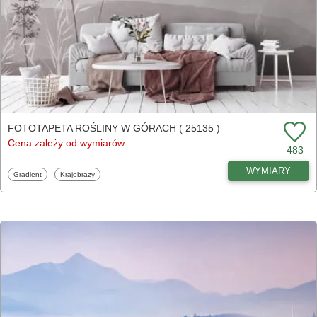
FOTOTAPETA ROŚLINY W GÓRACH ( 25135 )
Cena zależy od wymiarów
483
WYMIARY
Fototapety
Fototapety
Gradient
Krajobrazy