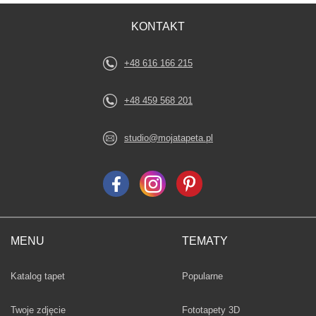
KONTAKT
+48 616 166 215
+48 459 568 201
studio@mojatapeta.pl
MENU
TEMATY
Fototapety
Katalog tapet
Popularne
Twoje zdjęcie
Fototapety 3D