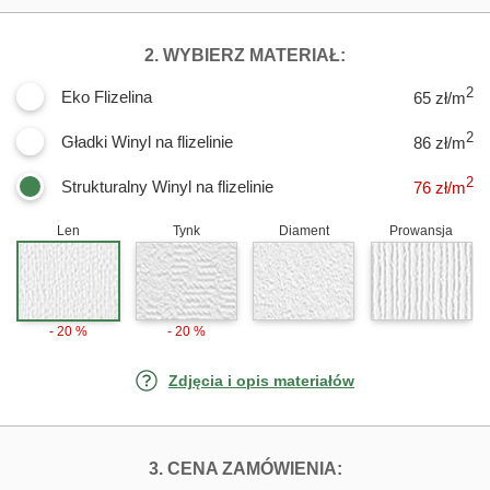
DLA FOTOTAPET
2. WYBIERZ MATERIAŁ:
2
Eko Flizelina
65 zł/m
2
Gładki Winyl na flizelinie
86 zł/m
2
Strukturalny Winyl na flizelinie
76
zł/m
Len
Tynk
Diament
Prowansja
- 20 %
- 20 %
Zdjęcia i opis materiałów
FOTOTAPETY JAS
3. CENA ZAMÓWIENIA: