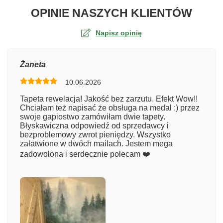
O TA
OPINIE NASZYCH KLIENTÓW
Napisz opinię
Ocena
Żaneta
10.06.2026
Numer zamówienia
Tapeta rewelacja! Jakość bez zarzutu. Efekt Wow!!
Chciałam też napisać że obsługa na medal :) przez
swoje gapiostwo zamówiłam dwie tapety.
Błyskawiczna odpowiedź od sprzedawcy i
Imię
bezproblemowy zwrot pieniędzy. Wszystko
załatwione w dwóch mailach. Jestem mega
zadowolona i serdecznie polecam ❤️
Komentarz