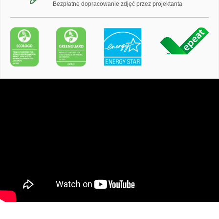
Bezpłatne dopracowanie zdjęć przez projektanta