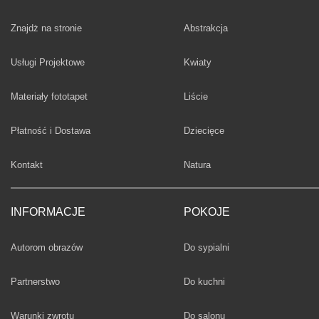
Fototapety
Znajdż na stronie
Abstrakcja
Fototapety
Usługi Projektowe
Kwiaty
Fototapety
Materiały fototapet
Liście
Fototapety
Płatność i Dostawa
Dziecięce
Fototapety
Kontakt
Natura
INFORMACJE
POKOJE
Fototapety
Autorom obrazów
Do sypialni
Fototapety
Partnerstwo
Do kuchni
Fototapety
Warunki zwrotu
Do salonu