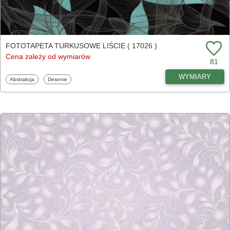
FOTOTAPETA TURKUSOWE LIŚCIE ( 17026 )
Cena zależy od wymiarów
81
WYMIARY
Fototapety
Fototapety
Abstrakcja
Desenie