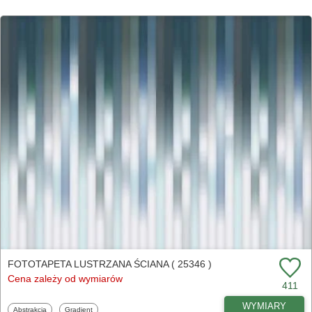
FOTOTAPETA LUSTRZANA ŚCIANA ( 25346 )
Cena zależy od wymiarów
411
WYMIARY
Fototapety
Fototapety
Abstrakcja
Gradient