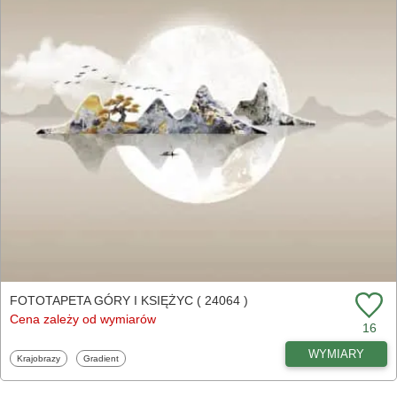
FOTOTAPETA GÓRY I KSIĘŻYC ( 24064 )
Cena zależy od wymiarów
16
WYMIARY
Fototapety
Fototapety
Krajobrazy
Gradient