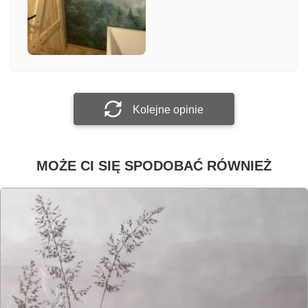
Załącz zdjęcie
Prześlij opinię
Kolejne opinie
MOŻE CI SIĘ SPODOBAĆ RÓWNIEŻ