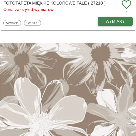
FOTOTAPETA MIĘKKIE KOLOROWE FALE ( 27210 )
Cena zależy od wymiarów
4
WYMIARY
Fototapety
Fototapety
Akwarele
Gradient