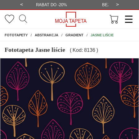
<
>
-20%
BEZPŁATNA WIZUALIZACJA
WYS
NA ŚCIANĘ
JASNE LIŚCIE
FOTOTAPETY
ABSTRAKCJA
GRADIENT
Fototapeta Jasne liście
( Kod: 8136 )