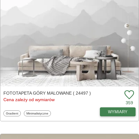
FOTOTAPETA GÓRY MALOWANE ( 24497 )
Cena zależy od wymiarów
359
WYMIARY
Fototapety
Fototapety
Gradient
Minimalistyczne