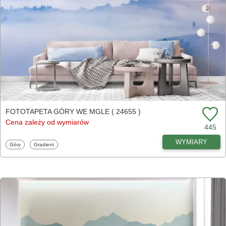
FOTOTAPETA GÓRY WE MGLE ( 24655 )
Cena zależy od wymiarów
445
WYMIARY
Fototapety
Fototapety
Góry
Gradient