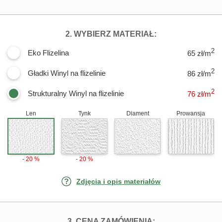
DLA FOTOTAPET
2. WYBIERZ MATERIAŁ:
2
Eko Flizelina
65 zł/m
2
Gładki Winyl na flizelinie
86 zł/m
2
Strukturalny Winyl na flizelinie
76
zł/m
Len
Tynk
Diament
Prowansja
- 20 %
- 20 %
Zdjęcia i opis materiałów
FOTOTAPETY GRA
3. CENA ZAMÓWIENIA: