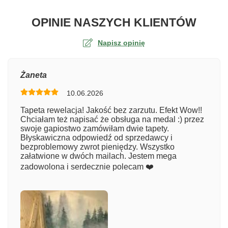
O TA
OPINIE NASZYCH KLIENTÓW
Napisz opinię
Ocena
Żaneta
10.06.2026
Numer zamówienia
Tapeta rewelacja! Jakość bez zarzutu. Efekt Wow!!
Chciałam też napisać że obsługa na medal :) przez
swoje gapiostwo zamówiłam dwie tapety.
Błyskawiczna odpowiedź od sprzedawcy i
Imię
bezproblemowy zwrot pieniędzy. Wszystko
załatwione w dwóch mailach. Jestem mega
zadowolona i serdecznie polecam ❤️
Komentarz