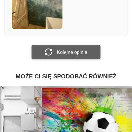
Załącz zdjęcie
Prześlij opinię
Kolejne opinie
MOŻE CI SIĘ SPODOBAĆ RÓWNIEŻ