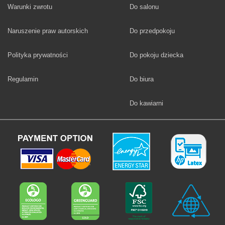
Fototapety
Warunki zwrotu
Do salonu
Fototapety
Naruszenie praw autorskich
Do przedpokoju
Fototapety
Polityka prywatności
Do pokoju dziecka
Fototapety
Regulamin
Do biura
Fototapety
Do kawiarni