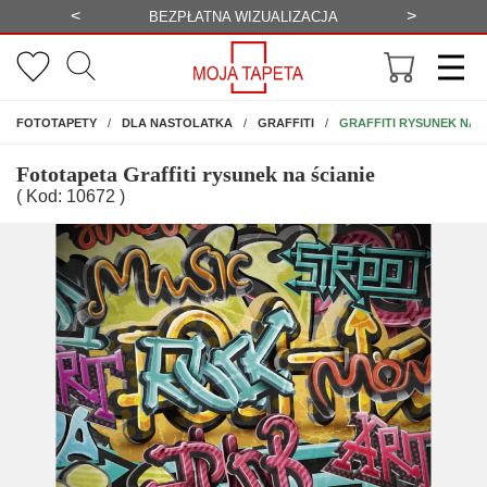
<
>
BEZPŁATNA WIZUALIZACJA
WYSYŁKA G
NA ŚCIANĘ
GRAFFITI RYSUNEK NA Ś
FOTOTAPETY
DLA NASTOLATKA
GRAFFITI
Fototapeta Graffiti rysunek na ścianie
( Kod: 10672 )