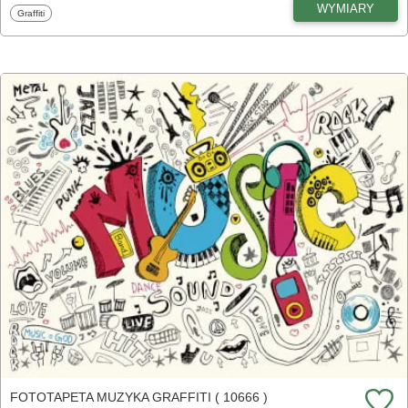
WYMIARY
Fototapety
Graffiti
FOTOTAPETA MUZYKA GRAFFITI ( 10666 )