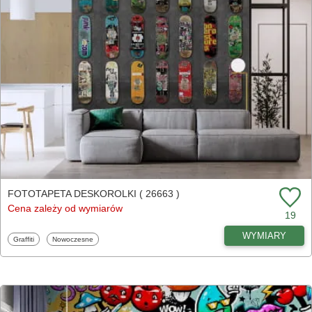
FOTOTAPETA DESKOROLKI ( 26663 )
Cena zależy od wymiarów
19
WYMIARY
Fototapety
Fototapety
Graffiti
Nowoczesne