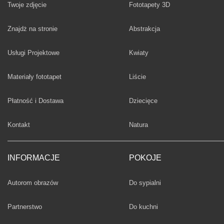
Twoje zdjęcie
Fototapety 3D
Fototapety
Znajdż na stronie
Abstrakcja
Fototapety
Usługi Projektowe
Kwiaty
Fototapety
Materiały fototapet
Liście
Fototapety
Płatność i Dostawa
Dziecięce
Fototapety
Kontakt
Natura
INFORMACJE
POKOJE
Fototapety
Autorom obrazów
Do sypialni
Fototapety
Partnerstwo
Do kuchni