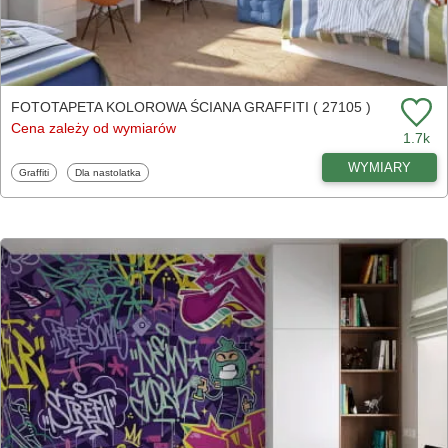
FOTOTAPETA KOLOROWA ŚCIANA GRAFFITI ( 27105 )
Cena zależy od wymiarów
1.7k
WYMIARY
Fototapety
Fototapety
Graffiti
Dla nastolatka