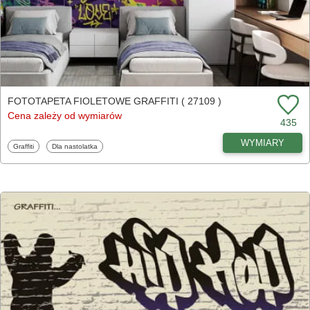
FOTOTAPETA FIOLETOWE GRAFFITI ( 27109 )
Cena zależy od wymiarów
435
WYMIARY
Fototapety
Fototapety
Graffiti
Dla nastolatka