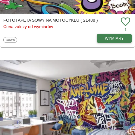
FOTOTAPETA SOWY NA MOTOCYKLU ( 21488 )
Cena zależy od wymiarów
1
WYMIARY
Fototapety
Graffiti