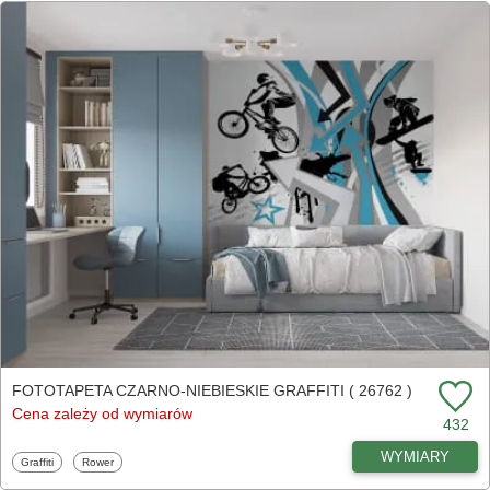
FOTOTAPETA CZARNO-NIEBIESKIE GRAFFITI ( 26762 )
Cena zależy od wymiarów
432
WYMIARY
Fototapety
Fototapety
Graffiti
Rower