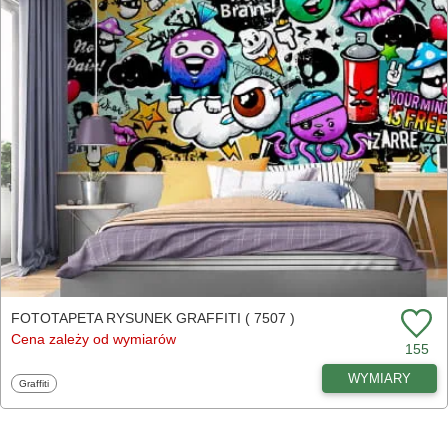
FOTOTAPETA RYSUNEK GRAFFITI ( 7507 )
Cena zależy od wymiarów
155
WYMIARY
Fototapety
Graffiti