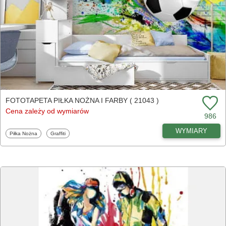
FOTOTAPETA PIŁKA NOŻNA I FARBY ( 21043 )
Cena zależy od wymiarów
986
WYMIARY
Fototapety
Fototapety
Piłka Nożna
Graffiti