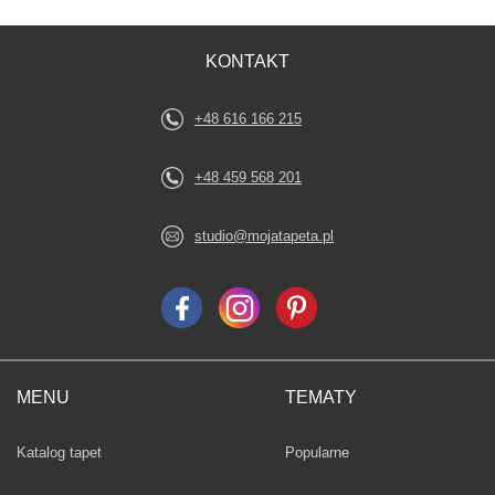
KONTAKT
+48 616 166 215
+48 459 568 201
studio@mojatapeta.pl
MENU
TEMATY
Fototapety
Katalog tapet
Popularne