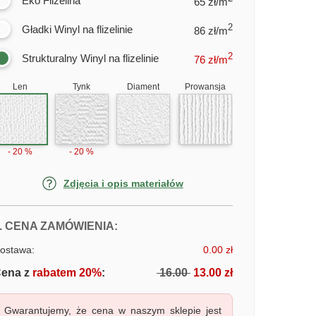
Eko Flizelina
65 zł/m
2
Gładki Winyl na flizelinie
86 zł/m
2
Strukturalny Winyl na flizelinie
76
zł/m
Len
Tynk
Diament
Prowansja
- 20 %
- 20 %
Zdjęcia i opis materiałów
FOTOTAPETY GRAFFITI ULICZNE
. CENA ZAMÓWIENIA:
ostawa:
0.00 zł
ena z
rabatem 20%
:
16.00
13.00 zł
Gwarantujemy, że cena w naszym sklepie jest