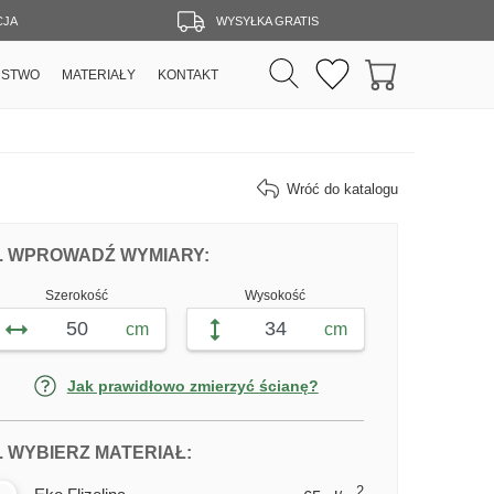
CJA
WYSYŁKA GRATIS
RSTWO
MATERIAŁY
KONTAKT
Wróć do katalogu
DOPASUJ FOTOTAPETĘ GRAFFITI ULIC
FOTOTAPETY GRAFFITI ULICZN
. WPROWADŹ WYMIARY:
Szerokość
Wysokość
cm
cm
Jak prawidłowo zmierzyć ścianę?
DLA FOTOTAPETY GRAFFITI ULIC
. WYBIERZ MATERIAŁ:
2