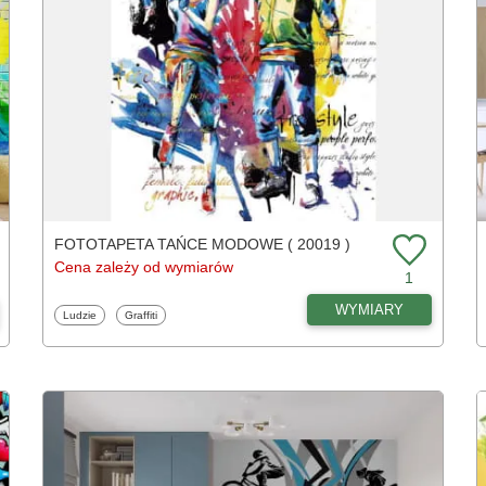
FOTOTAPETA TAŃCE MODOWE ( 20019 )
Cena zależy od wymiarów
1
WYMIARY
Fototapety
Fototapety
Ludzie
Graffiti