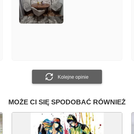
Załącz zdjęcie
Prześlij opinię
Kolejne opinie
MOŻE CI SIĘ SPODOBAĆ RÓWNIEŻ