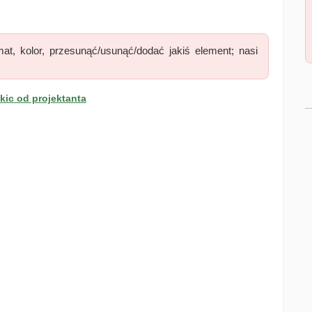
at, kolor, przesunąć/usunąć/dodać jakiś element; nasi
ic od projektanta