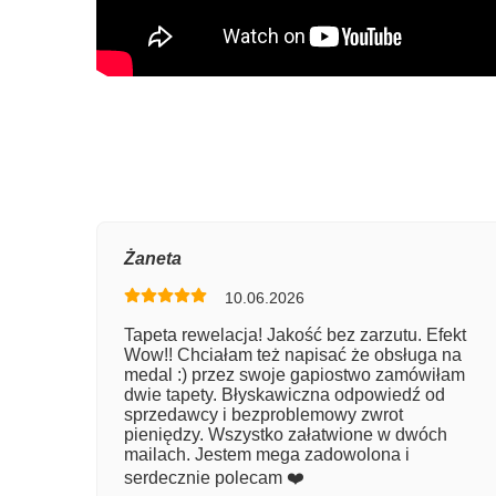
Oce
Żaneta
10.06.2026
Num
Tapeta rewelacja! Jakość bez zarzutu. Efekt
Wow!! Chciałam też napisać że obsługa na
Imię
medal :) przez swoje gapiostwo zamówiłam
dwie tapety. Błyskawiczna odpowiedź od
sprzedawcy i bezproblemowy zwrot
pieniędzy. Wszystko załatwione w dwóch
Kom
mailach. Jestem mega zadowolona i
serdecznie polecam ❤️