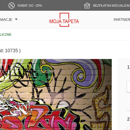
RABAT DO -20%
BEZPŁATNA WIZUALIZA
RMACJE
PARTNE
ULICZNE
d: 10735 )
1
2