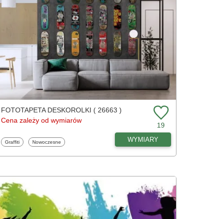
FOTOTAPETA DESKOROLKI ( 26663 )
Cena zależy od wymiarów
19
WYMIARY
Fototapety
Fototapety
Graffiti
Nowoczesne