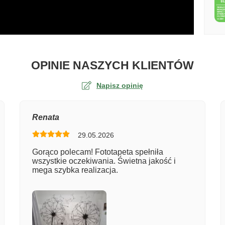
O TA
OPINIE NASZYCH KLIENTÓW
Napisz opinię
na
Renata
29.05.2026
er zamówienia
Gorąco polecam! Fototapeta spełniła
wszystkie oczekiwania. Świetna jakość i
mega szybka realizacja.
entarz