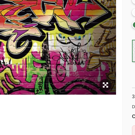
3
D
C