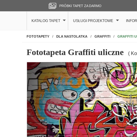
PRÓBKI TAPET ZA DARMO
KATALOG TAPET
USŁUGI PROJEKTOWE
INFO
NA ŚCIANĘ
GRAFFITI 
FOTOTAPETY
DLA NASTOLATKA
GRAFFITI
Fototapeta Graffiti uliczne
( Ko