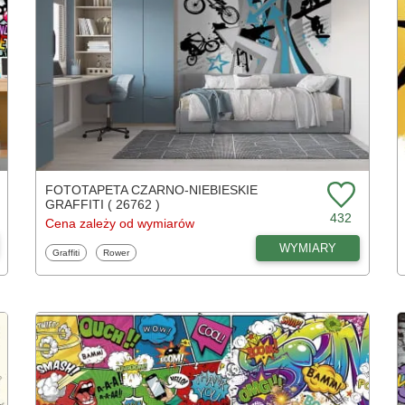
FOTOTAPETA CZARNO-NIEBIESKIE
GRAFFITI ( 26762 )
432
Cena zależy od wymiarów
WYMIARY
Fototapety
Fototapety
Graffiti
Rower