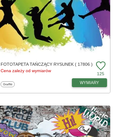
FOTOTAPETA TAŃCZĄCY RYSUNEK ( 17806 )
Cena zależy od wymiarów
125
WYMIARY
Fototapety
Graffiti