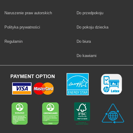
Fototapety
Naruszenie praw autorskich
Do przedpokoju
Fototapety
Polityka prywatności
Do pokoju dziecka
Fototapety
Regulamin
Do biura
Fototapety
Do kawiarni