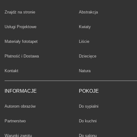
Fototapety
Znajdż na stronie
Abstrakcja
Fototapety
Usługi Projektowe
Kwiaty
Fototapety
Materiały fototapet
Liście
Fototapety
Płatność i Dostawa
Dziecięce
Fototapety
Kontakt
Natura
INFORMACJE
POKOJE
Fototapety
Autorom obrazów
Do sypialni
Fototapety
Partnerstwo
Do kuchni
Fototapety
Warunki zwrotu
Do salonu