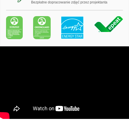
Bezpłatne dopracowanie zdjęć przez projektanta