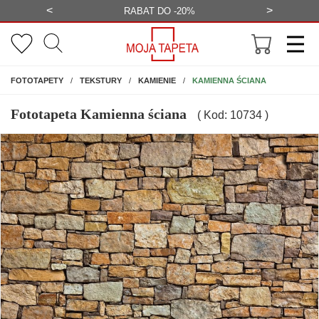
<
>
-20%
BEZPŁATNA WIZUALIZACJA
WYS
NA ŚCIANĘ
KAMIENNA ŚCIANA
FOTOTAPETY
TEKSTURY
KAMIENIE
Fototapeta Kamienna ściana
( Kod: 10734 )