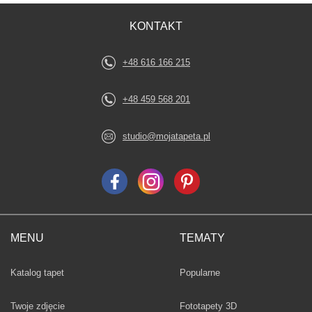
KONTAKT
+48 616 166 215
+48 459 568 201
studio@mojatapeta.pl
MENU
TEMATY
Fototapety
Katalog tapet
Popularne
Twoje zdjęcie
Fototapety 3D