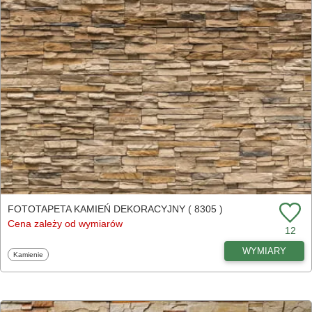
FOTOTAPETA KAMIEŃ DEKORACYJNY ( 8305 )
Cena zależy od wymiarów
12
WYMIARY
Fototapety
Kamienie