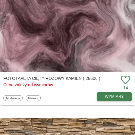
FOTOTAPETA CIĘTY RÓŻOWY KAMIEŃ ( 25506 )
Cena zależy od wymiarów
14
WYMIARY
Fototapety
Fototapety
Abstrakcja
Marmur