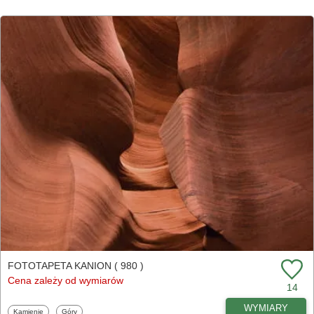
FOTOTAPETA KANION ( 980 )
Cena zależy od wymiarów
14
WYMIARY
Fototapety
Fototapety
Kamienie
Góry