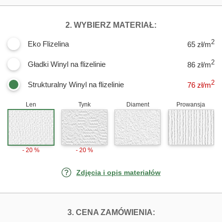
DLA FOTOTAPET
2. WYBIERZ MATERIAŁ:
2
Eko Flizelina
65 zł/m
2
Gładki Winyl na flizelinie
86 zł/m
2
Strukturalny Winyl na flizelinie
76
zł/m
Len
Tynk
Diament
Prowansja
- 20 %
- 20 %
Zdjęcia i opis materiałów
FOTOTAPETY KA
3. CENA ZAMÓWIENIA: