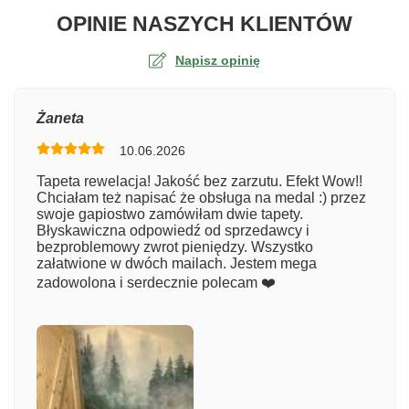
O TA
OPINIE NASZYCH KLIENTÓW
Napisz opinię
Ocena
Żaneta
10.06.2026
Numer zamówienia
Tapeta rewelacja! Jakość bez zarzutu. Efekt Wow!!
Chciałam też napisać że obsługa na medal :) przez
swoje gapiostwo zamówiłam dwie tapety.
Błyskawiczna odpowiedź od sprzedawcy i
Imię
bezproblemowy zwrot pieniędzy. Wszystko
załatwione w dwóch mailach. Jestem mega
zadowolona i serdecznie polecam ❤️
Komentarz