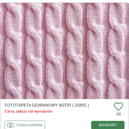
FOTOTAPETA DZIANINOWY WZÓR ( 25805 )
Cena zależy od wymiarów
48
fototapety
do Dzianinowy wzór
WYMIARY
Zobacz
podobne