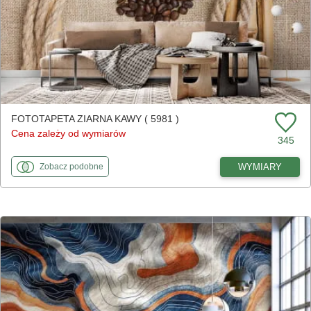
FOTOTAPETA ZIARNA KAWY ( 5981 )
Cena zależy od wymiarów
345
fototapety
do Ziarna kawy
WYMIARY
Zobacz
podobne