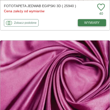
FOTOTAPETA JEDWAB EGIPSKI 3D ( 25940 )
Cena zależy od wymiarów
40
fototapety
do Jedwab egipski 3D
WYMIARY
Zobacz
podobne