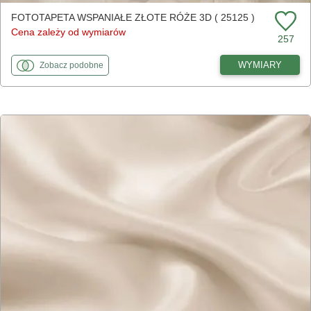
FOTOTAPETA WSPANIAŁE ZŁOTE RÓŻE 3D ( 25125 )
Cena zależy od wymiarów
257
fototapety
do Wspaniałe złote róże 3D
WYMIARY
Zobacz
podobne