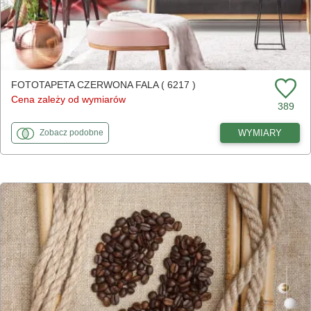
FOTOTAPETA CZERWONA FALA ( 6217 )
Cena zależy od wymiarów
389
fototapety
do Czerwona fala
WYMIARY
Zobacz
podobne