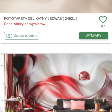
FOTOTAPETA DELIKATNY JEDWAB ( 24921 )
Cena zależy od wymiarów
97
fototapety
do Delikatny jedwab
WYMIARY
Zobacz
podobne