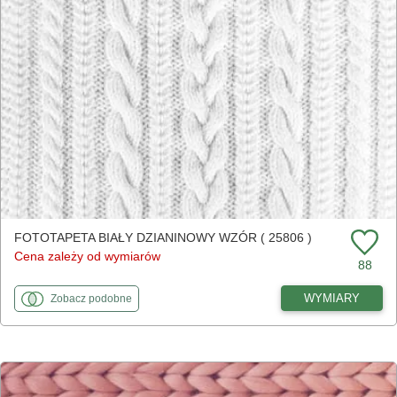
FOTOTAPETA BIAŁY DZIANINOWY WZÓR ( 25806 )
Cena zależy od wymiarów
88
fototapety
do Biały dzianinowy wzór
WYMIARY
Zobacz
podobne