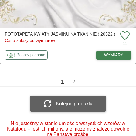
FOTOTAPETA KWIATY JAŚMINU NA TKANINIE ( 20522 )
Cena zależy od wymiarów
11
fototapety
do Kwiaty jaśminu na tkaninie
WYMIARY
Zobacz
podobne
1
2
Kolejne produkty
Nie jesteśmy w stanie umieścić wszystkich wzorów w
Katalogu – jest ich miliony, ale możemy znaleźć dowolne
na Państwa prośbę.