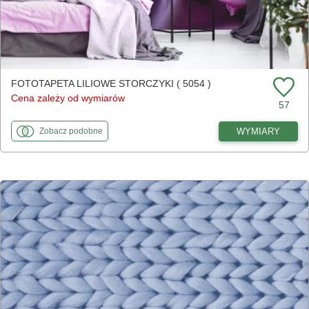
FOTOTAPETA LILIOWE STORCZYKI ( 5054 )
Cena zależy od wymiarów
57
fototapety
do Liliowe storczyki
WYMIARY
Zobacz
podobne