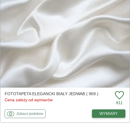
FOTOTAPETA ELEGANCKI BIAŁY JEDWAB ( 969 )
Cena zależy od wymiarów
811
fototapety
do Elegancki biały jedwab
WYMIARY
Zobacz
podobne