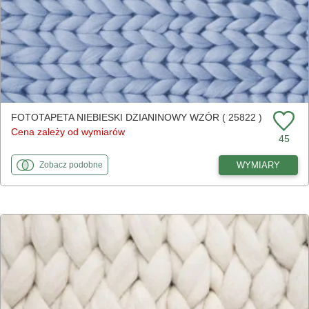
FOTOTAPETA NIEBIESKI DZIANINOWY WZÓR ( 25822 )
Cena zależy od wymiarów
45
fototapety
do Niebieski dzianinowy wzór
WYMIARY
Zobacz
podobne