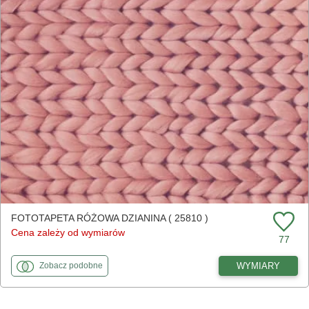
FOTOTAPETA RÓŻOWA DZIANINA ( 25810 )
Cena zależy od wymiarów
77
fototapety
do Różowa dzianina
WYMIARY
Zobacz
podobne