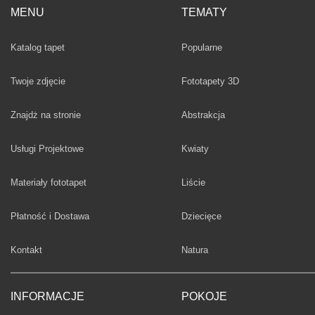
MENU
TEMATY
Fototapety
Katalog tapet
Popularne
Twoje zdjęcie
Fototapety 3D
Fototapety
Znajdż na stronie
Abstrakcja
Fototapety
Usługi Projektowe
Kwiaty
Fototapety
Materiały fototapet
Liście
Fototapety
Płatność i Dostawa
Dziecięce
Fototapety
Kontakt
Natura
INFORMACJE
POKOJE