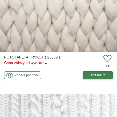
FOTOTAPETA TRYKOT ( 25809 )
Cena zależy od wymiarów
79
fototapety
do Trykot
WYMIARY
Zobacz
podobne