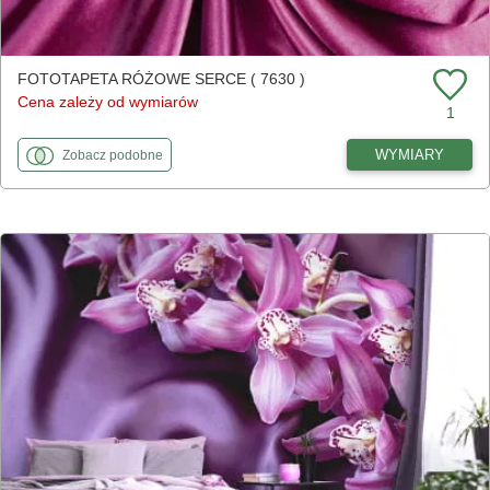
FOTOTAPETA RÓŻOWE SERCE ( 7630 )
Cena zależy od wymiarów
1
fototapety
do Różowe serce
WYMIARY
Zobacz
podobne