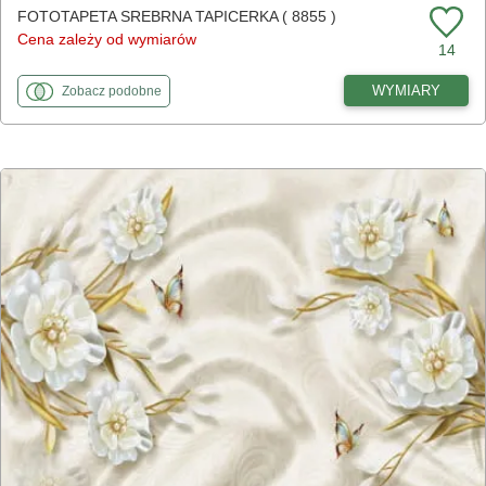
FOTOTAPETA SREBRNA TAPICERKA ( 8855 )
Cena zależy od wymiarów
14
fototapety
do Srebrna tapicerka
WYMIARY
Zobacz
podobne