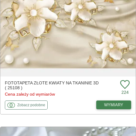
FOTOTAPETA ZŁOTE KWIATY NA TKANINIE 3D
( 25108 )
224
Cena zależy od wymiarów
fototapety
do Złote kwiaty na tkaninie 3D
WYMIARY
Zobacz
podobne