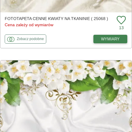
FOTOTAPETA CENNE KWIATY NA TKANINIE ( 25068 )
Cena zależy od wymiarów
13
fototapety
do Cenne kwiaty na tkaninie
WYMIARY
Zobacz
podobne