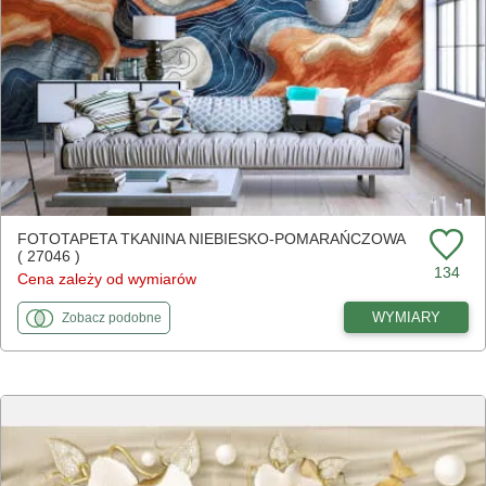
FOTOTAPETA TKANINA NIEBIESKO-POMARAŃCZOWA
( 27046 )
134
Cena zależy od wymiarów
fototapety
do Tkanina niebiesko-pomarańczowa
WYMIARY
Zobacz
podobne