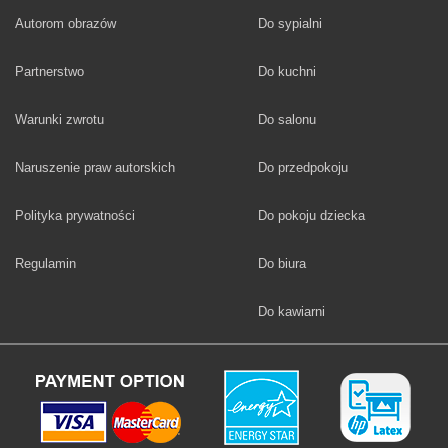
Fototapety
Autorom obrazów
Do sypialni
Fototapety
Partnerstwo
Do kuchni
Fototapety
Warunki zwrotu
Do salonu
Fototapety
Naruszenie praw autorskich
Do przedpokoju
Fototapety
Polityka prywatności
Do pokoju dziecka
Fototapety
Regulamin
Do biura
Fototapety
Do kawiarni