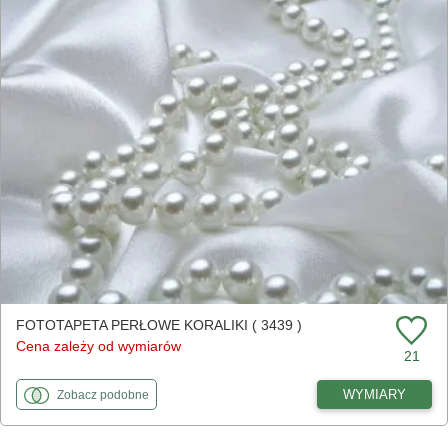
FOTOTAPETA PERŁOWE KORALIKI ( 3439 )
Cena zależy od wymiarów
21
fototapety
do Perłowe koraliki
WYMIARY
Zobacz
podobne