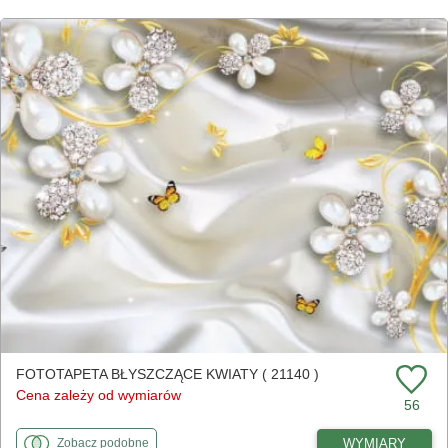
FOTOTAPETA BŁYSZCZĄCE KWIATY ( 21140 )
Cena zależy od wymiarów
56
fototapety
do Błyszczące kwiaty
WYMIARY
Zobacz
podobne