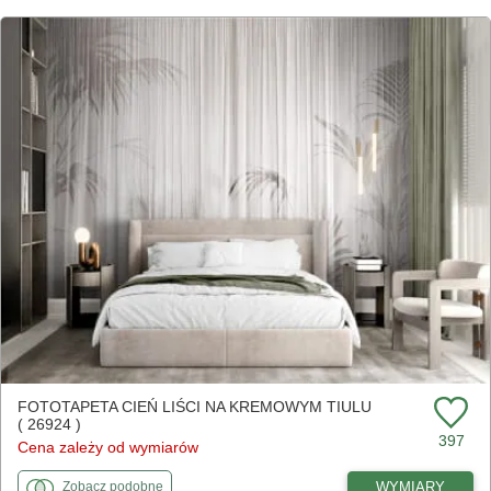
FOTOTAPETA CIEŃ LIŚCI NA KREMOWYM TIULU
( 26924 )
397
Cena zależy od wymiarów
fototapety
do Cień liści na kremowym tiulu
WYMIARY
Zobacz
podobne