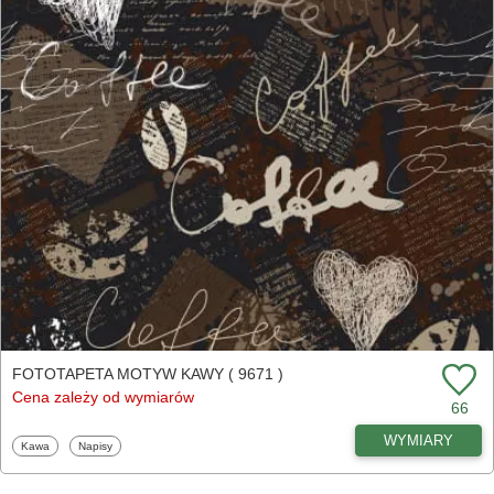
FOTOTAPETA MOTYW KAWY ( 9671 )
Cena zależy od wymiarów
66
WYMIARY
Fototapety
Fototapety
Kawa
Napisy