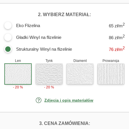
DLA FOTOTAPET
2. WYBIERZ MATERIAŁ:
2
Eko Flizelina
65 zł/m
2
Gładki Winyl na flizelinie
86 zł/m
2
Strukturalny Winyl na flizelinie
76
zł/m
Len
Tynk
Diament
Prowansja
- 20 %
- 20 %
Zdjęcia i opis materiałów
FOTOTAPETY LA
3. CENA ZAMÓWIENIA: