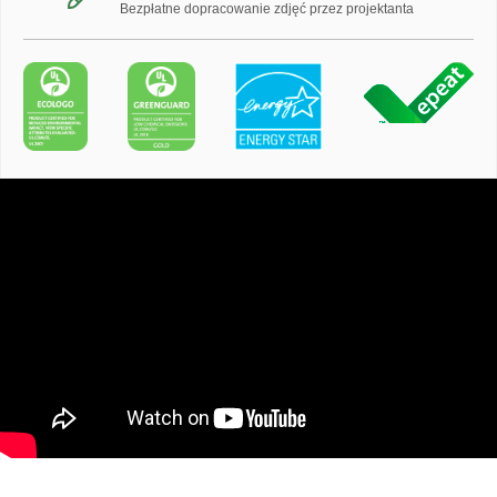
Bezpłatne dopracowanie zdjęć przez projektanta