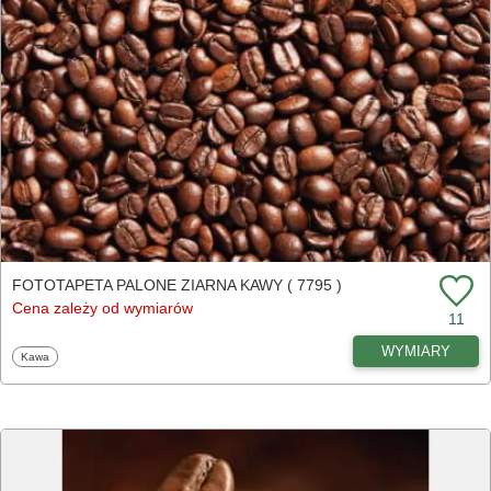
FOTOTAPETA PALONE ZIARNA KAWY ( 7795 )
Cena zależy od wymiarów
11
WYMIARY
Fototapety
Kawa