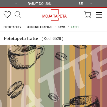
<
>
-20%
BEZPŁATNA WIZUALIZACJA
WYS
NA ŚCIANĘ
LATTE
FOTOTAPETY
JEDZENIE I NAPOJE
KAWA
Fototapeta Latte
( Kod: 6529 )