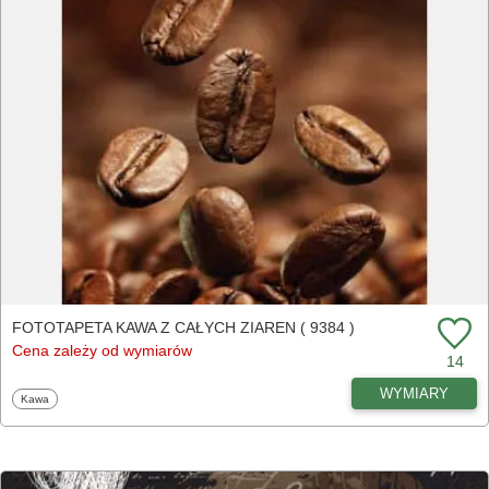
FOTOTAPETA KAWA Z CAŁYCH ZIAREN ( 9384 )
Cena zależy od wymiarów
14
WYMIARY
Fototapety
Kawa