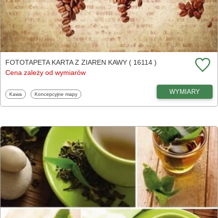
FOTOTAPETA KARTA Z ZIAREN KAWY ( 16114 )
Cena zależy od wymiarów
WYMIARY
Fototapety
Fototapety
Kawa
Koncepcyjne mapy