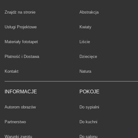
Fototapety
Znajdż na stronie
Abstrakcja
Fototapety
Usługi Projektowe
Kwiaty
Fototapety
Materiały fototapet
Liście
Fototapety
Płatność i Dostawa
Dziecięce
Fototapety
Kontakt
Natura
INFORMACJE
POKOJE
Fototapety
Autorom obrazów
Do sypialni
Fototapety
Partnerstwo
Do kuchni
Fototapety
Warunki zwrotu
Do salonu