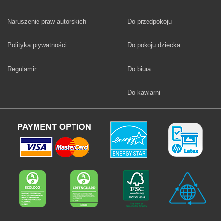
Fototapety
Naruszenie praw autorskich
Do przedpokoju
Fototapety
Polityka prywatności
Do pokoju dziecka
Fototapety
Regulamin
Do biura
Fototapety
Do kawiarni