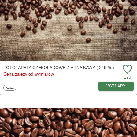
FOTOTAPETA CZEKOLADOWE ZIARNA KAWY ( 24925 )
Cena zależy od wymiarów
179
WYMIARY
Fototapety
Kawa