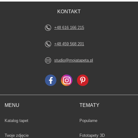
KONTAKT
+48 616 166 215
+48 459 568 201
studio@mojatapeta.pl
MENU
TEMATY
Fototapety
Katalog tapet
Popularne
Twoje zdjęcie
Fototapety 3D