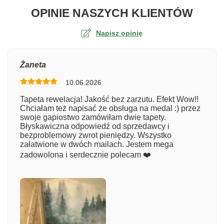
O TA
OPINIE NASZYCH KLIENTÓW
Napisz opinię
Ocena
Żaneta
10.06.2026
Numer zamówienia
Tapeta rewelacja! Jakość bez zarzutu. Efekt Wow!!
Chciałam też napisać że obsługa na medal :) przez
swoje gapiostwo zamówiłam dwie tapety.
Błyskawiczna odpowiedź od sprzedawcy i
Imię
bezproblemowy zwrot pieniędzy. Wszystko
załatwione w dwóch mailach. Jestem mega
zadowolona i serdecznie polecam ❤️
Komentarz