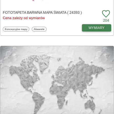
FOTOTAPETA BARWNA MAPA ŚWIATA ( 24393 )
Cena zależy od wymiarów
204
WYMIARY
Fototapety
Fototapety
Koncepcyjne mapy
Akwarele