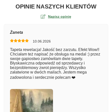
O TA
OPINIE NASZYCH KLIENTÓW
Napisz opinię
Ocena
Żaneta
10.06.2026
Numer zamówienia
Tapeta rewelacja! Jakość bez zarzutu. Efekt Wow!!
Chciałam też napisać że obsługa na medal :) przez
swoje gapiostwo zamówiłam dwie tapety.
Błyskawiczna odpowiedź od sprzedawcy i
Imię
bezproblemowy zwrot pieniędzy. Wszystko
załatwione w dwóch mailach. Jestem mega
zadowolona i serdecznie polecam ❤️
Komentarz