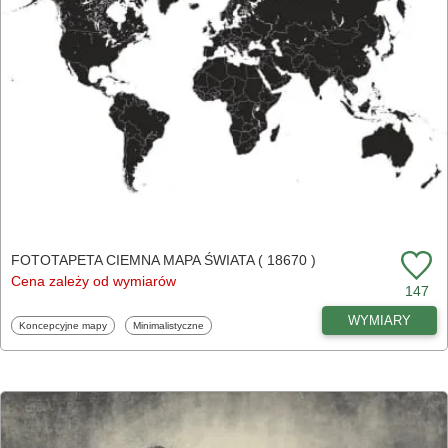
FOTOTAPETA CIEMNA MAPA ŚWIATA ( 18670 )
Cena zależy od wymiarów
147
WYMIARY
Fototapety
Fototapety
Koncepcyjne mapy
Minimalistyczne