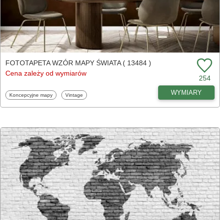
FOTOTAPETA WZÓR MAPY ŚWIATA ( 13484 )
Cena zależy od wymiarów
254
WYMIARY
Fototapety
Fototapety
Koncepcyjne mapy
Vintage