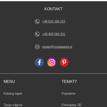
KONTAKT
+48 616 166 215
+48 459 568 201
studio@mojatapeta.pl
MENU
TEMATY
Fototapety
Katalog tapet
Popularne
Twoje zdjęcie
Fototapety 3D