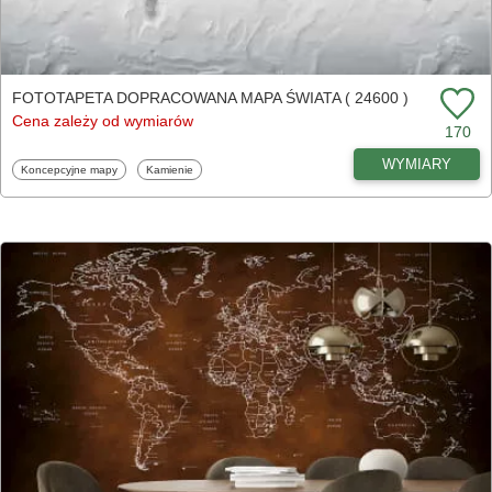
FOTOTAPETA DOPRACOWANA MAPA ŚWIATA ( 24600 )
Cena zależy od wymiarów
170
WYMIARY
Fototapety
Fototapety
Koncepcyjne mapy
Kamienie