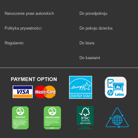
Fototapety
Naruszenie praw autorskich
Do przedpokoju
Fototapety
Polityka prywatności
Do pokoju dziecka
Fototapety
Regulamin
Do biura
Fototapety
Do kawiarni