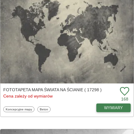
FOTOTAPETA MAPA ŚWIATA NA ŚCIANIE ( 17298 )
Cena zależy od wymiarów
168
WYMIARY
Fototapety
Fototapety
Koncepcyjne mapy
Beton