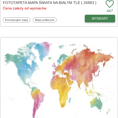
FOTOTAPETA MAPA ŚWIATA NA BIAŁYM TLE ( 26883 )
Cena zależy od wymiarów
447
WYMIARY
Fototapety
Fototapety
Koncepcyjne mapy
Mapy polityczne