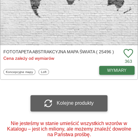
FOTOTAPETA ABSTRAKCYJNA MAPA ŚWIATA ( 25496 )
Cena zależy od wymiarów
363
WYMIARY
Fototapety
Fototapety
Koncepcyjne mapy
Loft
Kolejne produkty
Nie jesteśmy w stanie umieścić wszystkich wzorów w
Katalogu – jest ich miliony, ale możemy znaleźć dowolne
na Państwa prośbę.