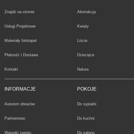
Fototapety
Znajdż na stronie
Abstrakcja
Fototapety
Usługi Projektowe
Kwiaty
Fototapety
Materiały fototapet
Liście
Fototapety
Płatność i Dostawa
Dziecięce
Fototapety
Kontakt
Natura
INFORMACJE
POKOJE
Fototapety
Autorom obrazów
Do sypialni
Fototapety
Partnerstwo
Do kuchni
Fototapety
Warunki zwrotu
Do salonu