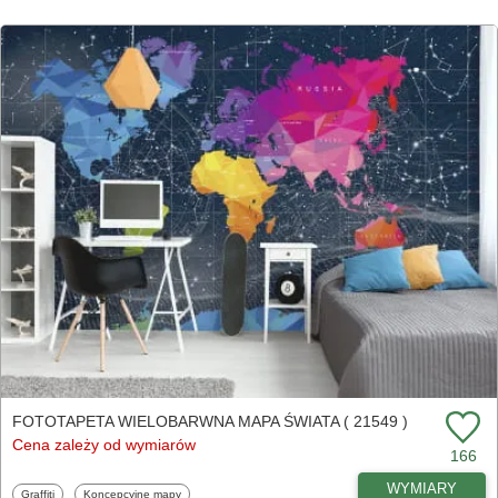
FOTOTAPETA WIELOBARWNA MAPA ŚWIATA ( 21549 )
Cena zależy od wymiarów
166
WYMIARY
Fototapety
Fototapety
Graffiti
Koncepcyjne mapy