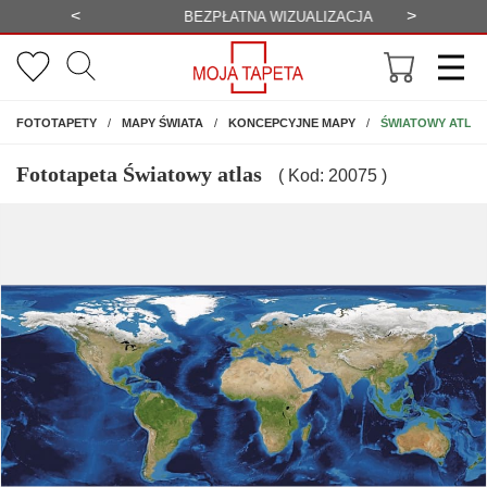
<
>
-20%
BEZPŁATNA WIZUALIZACJA
WYS
NA ŚCIANĘ
ŚWIATOWY ATLA
FOTOTAPETY
MAPY ŚWIATA
KONCEPCYJNE MAPY
Fototapeta Światowy atlas
( Kod: 20075 )