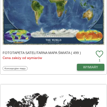
FOTOTAPETA SATELITARNA MAPA ŚWIATA ( 499 )
Cena zależy od wymiarów
1
WYMIARY
Fototapety
Koncepcyjne mapy