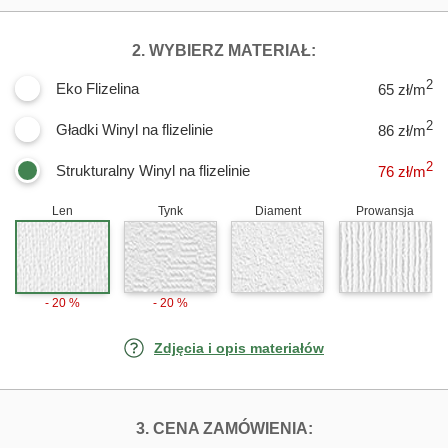
DLA FOTOTAPET
2. WYBIERZ MATERIAŁ:
2
Eko Flizelina
65 zł/m
2
Gładki Winyl na flizelinie
86 zł/m
2
Strukturalny Winyl na flizelinie
76
zł/m
Len
Tynk
Diament
Prowansja
- 20 %
- 20 %
Zdjęcia i opis materiałów
FOTOTAPETY ŚW
3. CENA ZAMÓWIENIA: