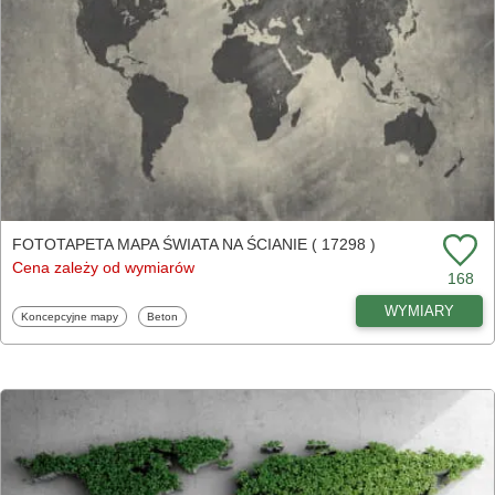
FOTOTAPETA MAPA ŚWIATA NA ŚCIANIE ( 17298 )
Cena zależy od wymiarów
168
WYMIARY
Fototapety
Fototapety
Koncepcyjne mapy
Beton