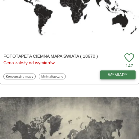
FOTOTAPETA CIEMNA MAPA ŚWIATA ( 18670 )
Cena zależy od wymiarów
147
WYMIARY
Fototapety
Fototapety
Koncepcyjne mapy
Minimalistyczne