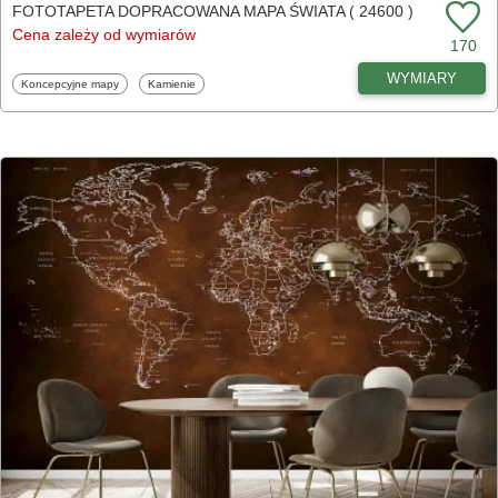
FOTOTAPETA DOPRACOWANA MAPA ŚWIATA ( 24600 )
Cena zależy od wymiarów
170
WYMIARY
Fototapety
Fototapety
Koncepcyjne mapy
Kamienie