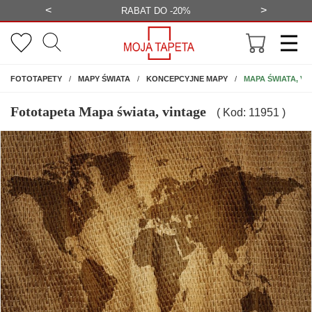
<
>
-20%
BEZPŁATNA WIZUALIZACJA
WYS
NA ŚCIANĘ
MAPA ŚWIATA, VI
FOTOTAPETY
MAPY ŚWIATA
KONCEPCYJNE MAPY
Fototapeta Mapa świata, vintage
( Kod: 11951 )