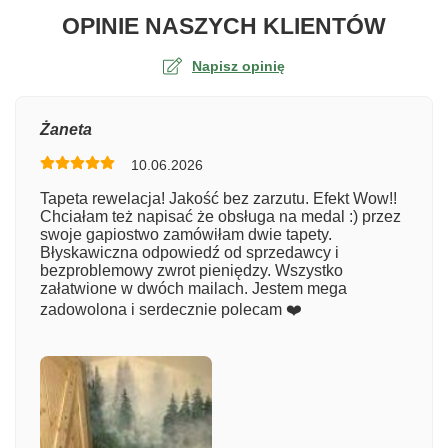
O TA
OPINIE NASZYCH KLIENTÓW
Napisz opinię
Ocena
Żaneta
10.06.2026
Numer zamówienia
Tapeta rewelacja! Jakość bez zarzutu. Efekt Wow!!
Chciałam też napisać że obsługa na medal :) przez
swoje gapiostwo zamówiłam dwie tapety.
Błyskawiczna odpowiedź od sprzedawcy i
Imię
bezproblemowy zwrot pieniędzy. Wszystko
załatwione w dwóch mailach. Jestem mega
zadowolona i serdecznie polecam ❤️
Komentarz