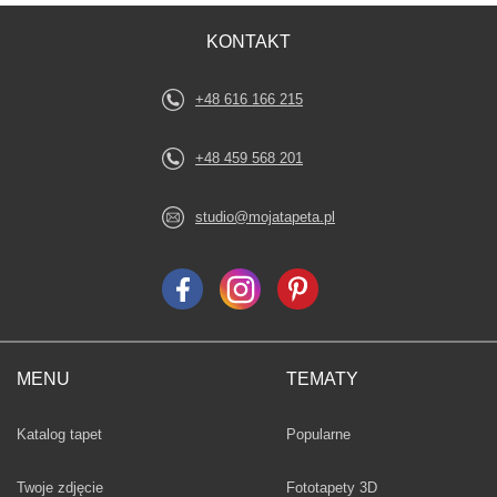
KONTAKT
+48 616 166 215
+48 459 568 201
studio@mojatapeta.pl
MENU
TEMATY
Fototapety
Katalog tapet
Popularne
Twoje zdjęcie
Fototapety 3D