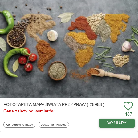
FOTOTAPETA MAPA ŚWIATA PRZYPRAW ( 25953 )
Cena zależy od wymiarów
487
WYMIARY
Fototapety
Fototapety
Koncepcyjne mapy
Jedzenie i Napoje