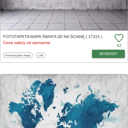
FOTOTAPETA MAPA ŚWIATA 3D NA ŚCIANĘ ( 17315 )
Cena zależy od wymiarów
62
WYMIARY
Fototapety
Fototapety
Koncepcyjne mapy
Loft