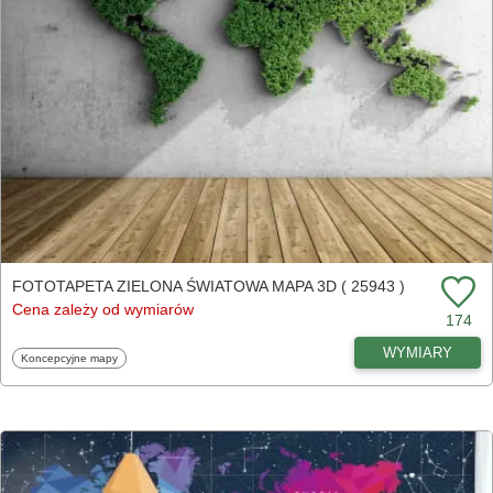
FOTOTAPETA ZIELONA ŚWIATOWA MAPA 3D ( 25943 )
Cena zależy od wymiarów
174
WYMIARY
Fototapety
Koncepcyjne mapy