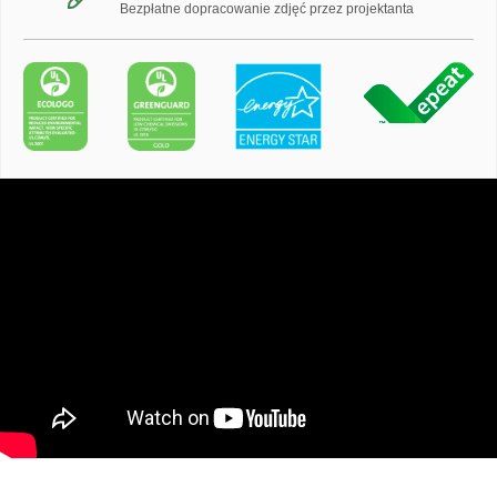
Bezpłatne dopracowanie zdjęć przez projektanta