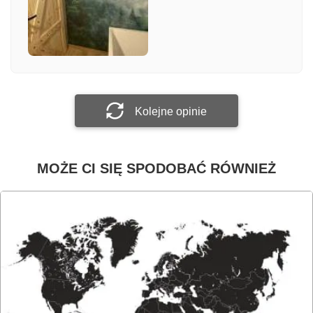
Załącz zdjęcie
Prześlij opinię
Kolejne opinie
MOŻE CI SIĘ SPODOBAĆ RÓWNIEŻ