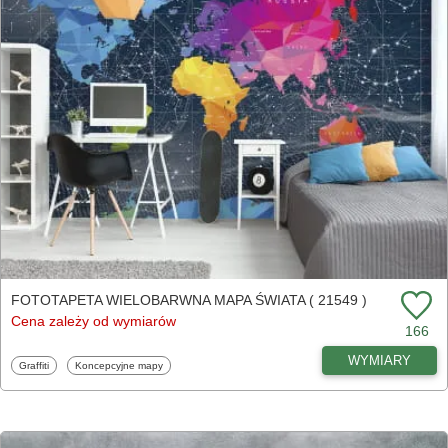
FOTOTAPETA WIELOBARWNA MAPA ŚWIATA ( 21549 )
Cena zależy od wymiarów
166
WYMIARY
Fototapety
Fototapety
Graffiti
Koncepcyjne mapy