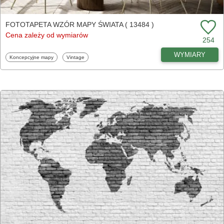
FOTOTAPETA WZÓR MAPY ŚWIATA ( 13484 )
Cena zależy od wymiarów
254
WYMIARY
Fototapety
Fototapety
Koncepcyjne mapy
Vintage