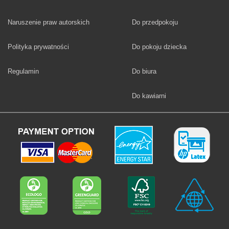
Fototapety
Naruszenie praw autorskich
Do przedpokoju
Fototapety
Polityka prywatności
Do pokoju dziecka
Fototapety
Regulamin
Do biura
Fototapety
Do kawiarni