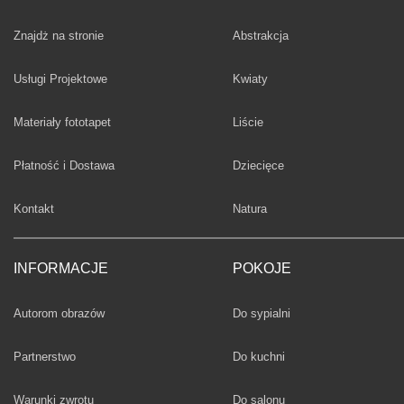
Fototapety
Znajdż na stronie
Abstrakcja
Fototapety
Usługi Projektowe
Kwiaty
Fototapety
Materiały fototapet
Liście
Fototapety
Płatność i Dostawa
Dziecięce
Fototapety
Kontakt
Natura
INFORMACJE
POKOJE
Fototapety
Autorom obrazów
Do sypialni
Fototapety
Partnerstwo
Do kuchni
Fototapety
Warunki zwrotu
Do salonu