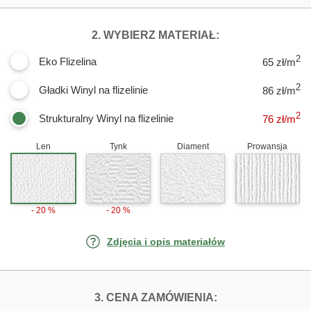
DLA FOTOTAPET
2. WYBIERZ MATERIAŁ:
2
Eko Flizelina
65 zł/m
2
Gładki Winyl na flizelinie
86 zł/m
2
Strukturalny Winyl na flizelinie
76
zł/m
Len
Tynk
Diament
Prowansja
- 20 %
- 20 %
Zdjęcia i opis materiałów
FOTOTAPETY MA
3. CENA ZAMÓWIENIA: