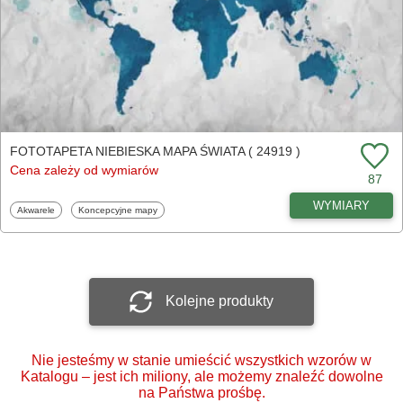
FOTOTAPETA NIEBIESKA MAPA ŚWIATA ( 24919 )
Cena zależy od wymiarów
87
WYMIARY
Fototapety
Fototapety
Akwarele
Koncepcyjne mapy
Kolejne produkty
Nie jesteśmy w stanie umieścić wszystkich wzorów w
Katalogu – jest ich miliony, ale możemy znaleźć dowolne
na Państwa prośbę.