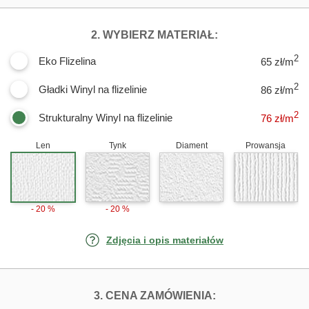
DLA FOTOTAPET
2. WYBIERZ MATERIAŁ:
2
Eko Flizelina
65 zł/m
2
Gładki Winyl na flizelinie
86 zł/m
2
Strukturalny Winyl na flizelinie
76
zł/m
Len
Tynk
Diament
Prowansja
- 20 %
- 20 %
Zdjęcia i opis materiałów
FOTOTAPETY JE
3. CENA ZAMÓWIENIA: