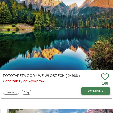
FOTOTAPETA GÓRY WE WŁOSZECH ( 24966 )
Cena zależy od wymiarów
168
WYMIARY
Fototapety
Fototapety
Krajobrazy
Góry