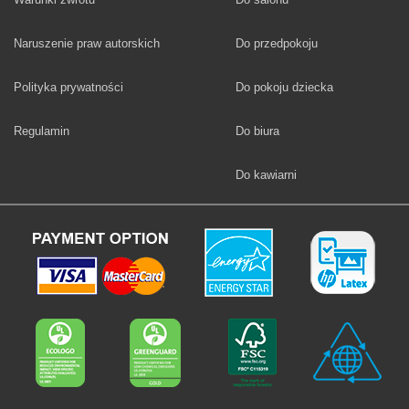
Fototapety
Naruszenie praw autorskich
Do przedpokoju
Fototapety
Polityka prywatności
Do pokoju dziecka
Fototapety
Regulamin
Do biura
Fototapety
Do kawiarni