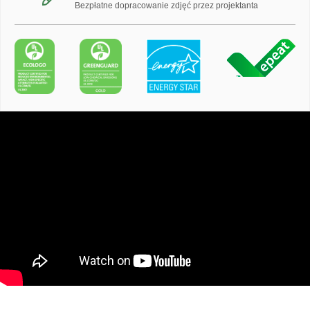
Bezpłatne dopracowanie zdjęć przez projektanta