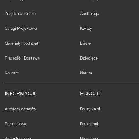
Fototapety
Znajdż na stronie
Abstrakcja
Fototapety
Usługi Projektowe
Kwiaty
Fototapety
Materiały fototapet
Liście
Fototapety
Płatność i Dostawa
Dziecięce
Fototapety
Kontakt
Natura
INFORMACJE
POKOJE
Fototapety
Autorom obrazów
Do sypialni
Fototapety
Partnerstwo
Do kuchni
Fototapety
Warunki zwrotu
Do salonu