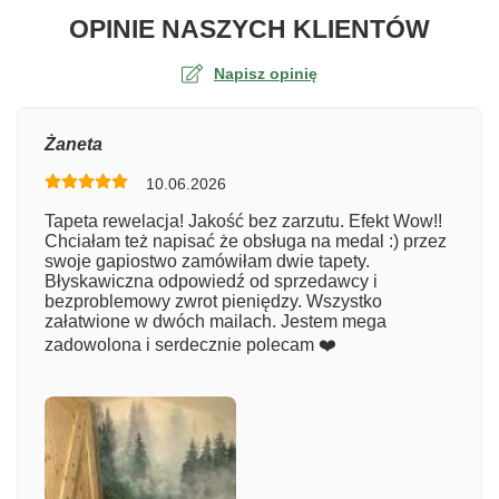
O TA
OPINIE NASZYCH KLIENTÓW
Napisz opinię
Ocena
Żaneta
10.06.2026
Numer zamówienia
Tapeta rewelacja! Jakość bez zarzutu. Efekt Wow!!
Chciałam też napisać że obsługa na medal :) przez
swoje gapiostwo zamówiłam dwie tapety.
Błyskawiczna odpowiedź od sprzedawcy i
Imię
bezproblemowy zwrot pieniędzy. Wszystko
załatwione w dwóch mailach. Jestem mega
zadowolona i serdecznie polecam ❤️
Komentarz