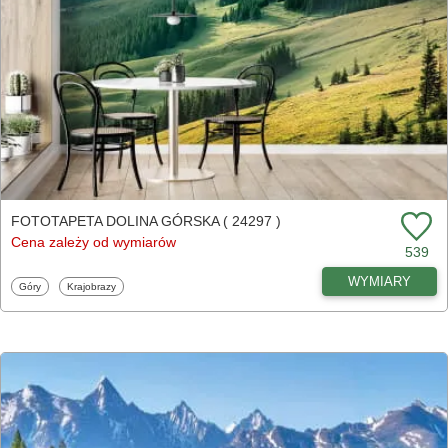
FOTOTAPETA DOLINA GÓRSKA ( 24297 )
Cena zależy od wymiarów
539
WYMIARY
Fototapety
Fototapety
Góry
Krajobrazy