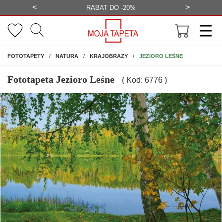
<
>
-20%
BEZPŁATNA WIZUALIZACJA
WYS
NA ŚCIANĘ
JEZIORO LEŚNE
FOTOTAPETY
NATURA
KRAJOBRAZY
Fototapeta Jezioro Leśne
( Kod: 6776 )