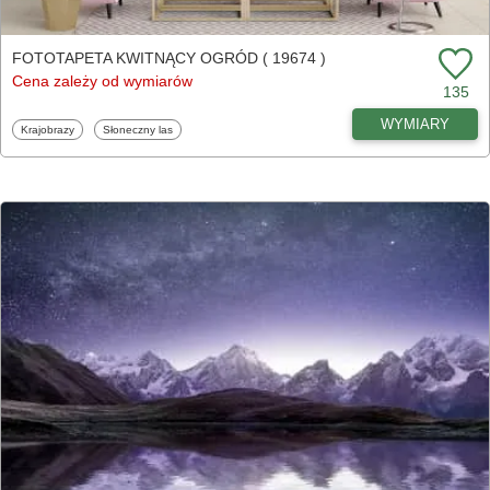
FOTOTAPETA KWITNĄCY OGRÓD ( 19674 )
Cena zależy od wymiarów
135
WYMIARY
Fototapety
Fototapety
Krajobrazy
Słoneczny las