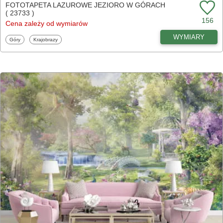
FOTOTAPETA LAZUROWE JEZIORO W GÓRACH
( 23733 )
156
Cena zależy od wymiarów
WYMIARY
Fototapety
Fototapety
Góry
Krajobrazy