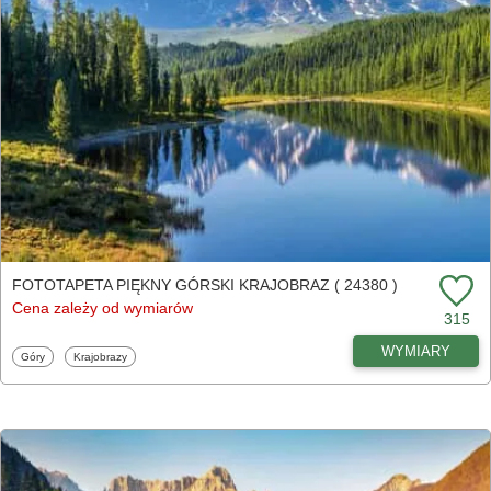
FOTOTAPETA PIĘKNY GÓRSKI KRAJOBRAZ ( 24380 )
Cena zależy od wymiarów
315
WYMIARY
Fototapety
Fototapety
Góry
Krajobrazy