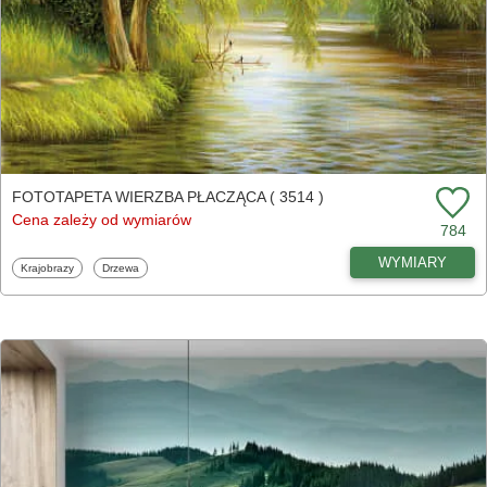
FOTOTAPETA WIERZBA PŁACZĄCA ( 3514 )
Cena zależy od wymiarów
784
WYMIARY
Fototapety
Fototapety
Krajobrazy
Drzewa