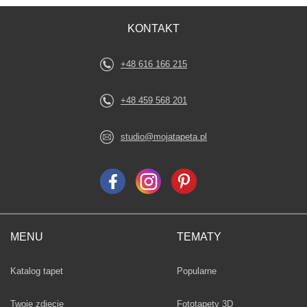
KONTAKT
+48 616 166 215
+48 459 568 201
studio@mojatapeta.pl
MENU
TEMATY
Fototapety
Katalog tapet
Popularne
Twoje zdjęcie
Fototapety 3D