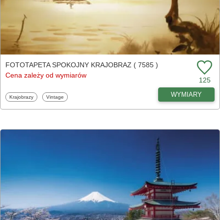
FOTOTAPETA SPOKOJNY KRAJOBRAZ ( 7585 )
Cena zależy od wymiarów
125
WYMIARY
Fototapety
Fototapety
Krajobrazy
Vintage