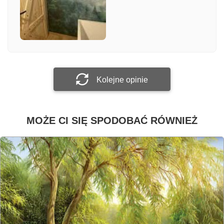
Załącz zdjęcie
Prześlij opinię
Kolejne opinie
MOŻE CI SIĘ SPODOBAĆ RÓWNIEŻ