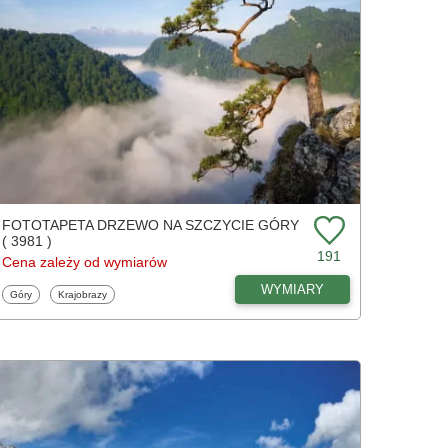
FOTOTAPETA DRZEWO NA SZCZYCIE GÓRY
( 3981 )
191
Cena zależy od wymiarów
WYMIARY
Fototapety
Fototapety
Góry
Krajobrazy