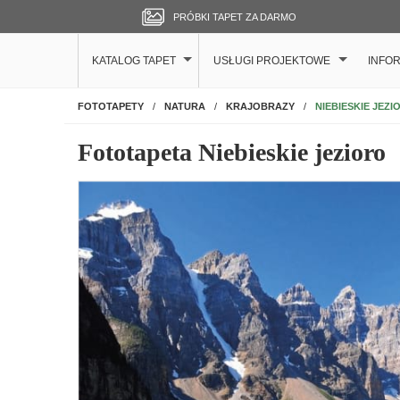
PRÓBKI TAPET ZA DARMO
KATALOG TAPET
USŁUGI PROJEKTOWE
INFO
NA ŚCIANĘ
NIEBIESKIE JEZI
FOTOTAPETY
NATURA
KRAJOBRAZY
Fototapeta Niebieskie jezioro