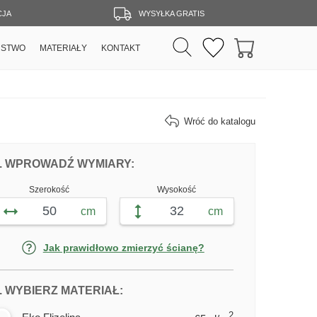
CJA
WYSYŁKA GRATIS
RSTWO
MATERIAŁY
KONTAKT
Wróć do katalogu
DOPASUJ FOTOTAPETĘ NIEBIESKIE JE
FOTOTAPETY NIEBIESKIE JEZIO
. WPROWADŹ WYMIARY:
Szerokość
Wysokość
cm
cm
Jak prawidłowo zmierzyć ścianę?
DLA FOTOTAPETY NIEBIESKIE JE
. WYBIERZ MATERIAŁ:
2