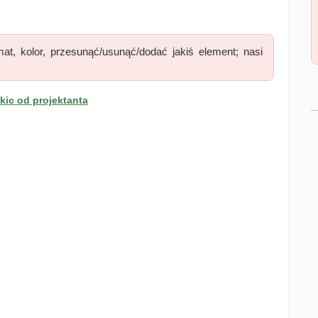
at, kolor, przesunąć/usunąć/dodać jakiś element; nasi
ic od projektanta