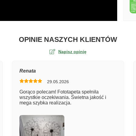
O TA
OPINIE NASZYCH KLIENTÓW
Napisz opinię
na
Renata
29.05.2026
er zamówienia
Gorąco polecam! Fototapeta spełniła
wszystkie oczekiwania. Świetna jakość i
mega szybka realizacja.
entarz