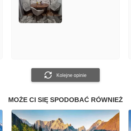
Załącz zdjęcie
Prześlij opinię
Kolejne opinie
MOŻE CI SIĘ SPODOBAĆ RÓWNIEŻ