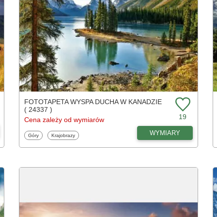
FOTOTAPETA WYSPA DUCHA W KANADZIE
( 24337 )
19
Cena zależy od wymiarów
WYMIARY
Fototapety
Fototapety
Góry
Krajobrazy