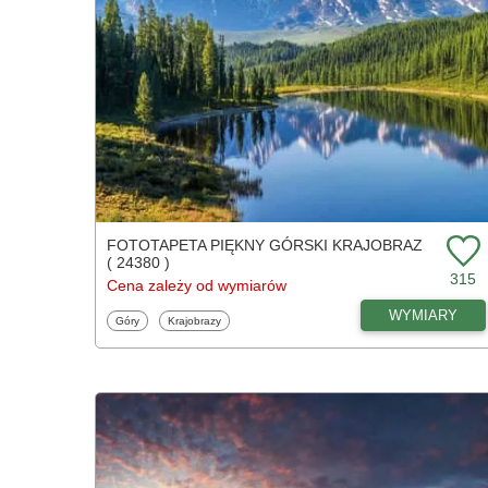
FOTOTAPETA PIĘKNY GÓRSKI KRAJOBRAZ
( 24380 )
315
Cena zależy od wymiarów
WYMIARY
Fototapety
Fototapety
Góry
Krajobrazy