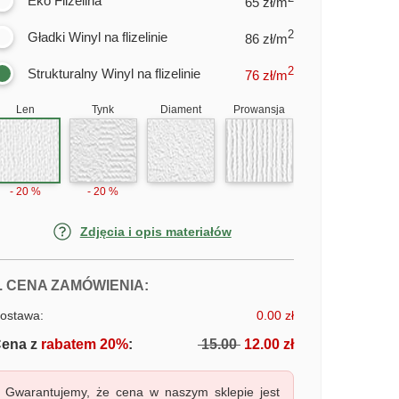
Eko Flizelina
65 zł/m
2
Gładki Winyl na flizelinie
86 zł/m
2
Strukturalny Winyl na flizelinie
76
zł/m
Len
Tynk
Diament
Prowansja
- 20 %
- 20 %
Zdjęcia i opis materiałów
FOTOTAPETY NIEBIESKIE JEZIORO
. CENA ZAMÓWIENIA:
ostawa:
0.00 zł
ena z
rabatem 20%
:
15.00
12.00 zł
Gwarantujemy, że cena w naszym sklepie jest