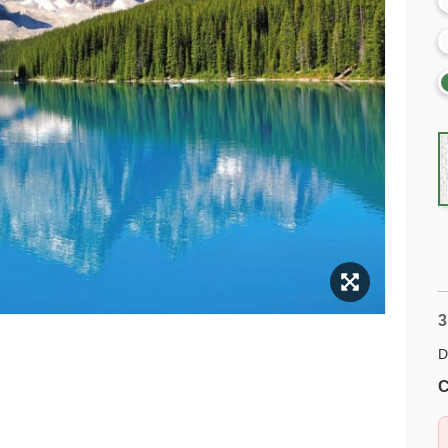
3
D
C