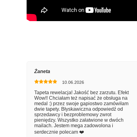
Oce
Żaneta
10.06.2026
Num
Tapeta rewelacja! Jakość bez zarzutu. Efekt
Wow!! Chciałam też napisać że obsługa na
Imię
medal :) przez swoje gapiostwo zamówiłam
dwie tapety. Błyskawiczna odpowiedź od
sprzedawcy i bezproblemowy zwrot
pieniędzy. Wszystko załatwione w dwóch
Kom
mailach. Jestem mega zadowolona i
serdecznie polecam ❤️