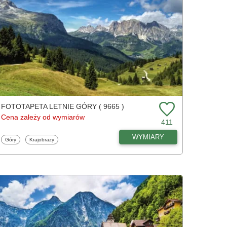
FOTOTAPETA LETNIE GÓRY ( 9665 )
Cena zależy od wymiarów
411
WYMIARY
Fototapety
Fototapety
Góry
Krajobrazy