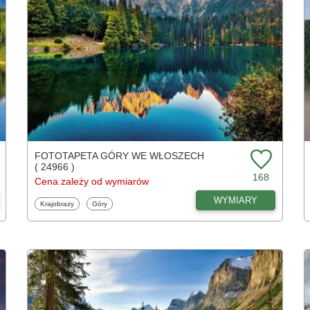
FOTOTAPETA GÓRY WE WŁOSZECH
( 24966 )
168
Cena zależy od wymiarów
WYMIARY
Fototapety
Fototapety
Krajobrazy
Góry