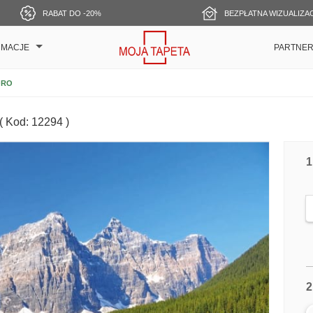
RABAT DO -20%
BEZPŁATNA WIZUALIZA
RMACJE
PARTNE
ORO
( Kod: 12294 )
1
2