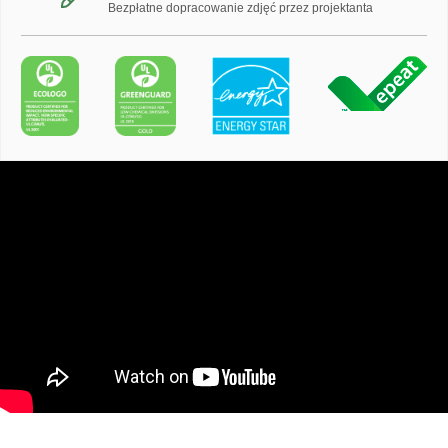
Bezpłatne dopracowanie zdjęć przez projektanta