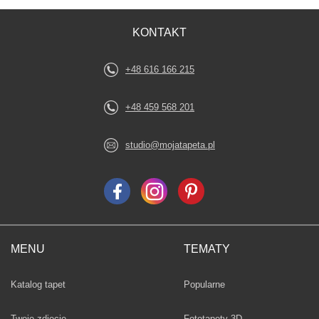
KONTAKT
+48 616 166 215
+48 459 568 201
studio@mojatapeta.pl
MENU
TEMATY
Fototapety
Katalog tapet
Popularne
Twoje zdjęcie
Fototapety 3D