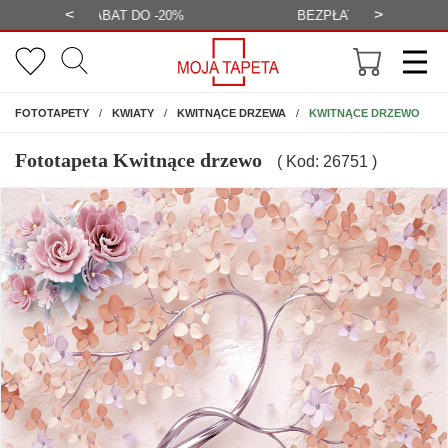
<
>
-20%
BEZPŁATNA WIZUALIZACJA
WYS
NA ŚCIANĘ
KWITNĄCE DRZEWO
FOTOTAPETY
KWIATY
KWITNĄCE DRZEWA
Fototapeta Kwitnące drzewo
( Kod: 26751 )