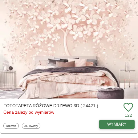
FOTOTAPETA RÓŻOWE DRZEWO 3D ( 24421 )
Cena zależy od wymiarów
122
WYMIARY
Fototapety
Fototapety
Drzewa
3D kwiaty