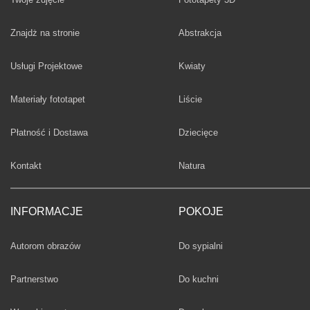
Fototapety
Znajdż na stronie
Abstrakcja
Fototapety
Usługi Projektowe
Kwiaty
Fototapety
Materiały fototapet
Liście
Fototapety
Płatność i Dostawa
Dziecięce
Fototapety
Kontakt
Natura
INFORMACJE
POKOJE
Fototapety
Autorom obrazów
Do sypialni
Fototapety
Partnerstwo
Do kuchni