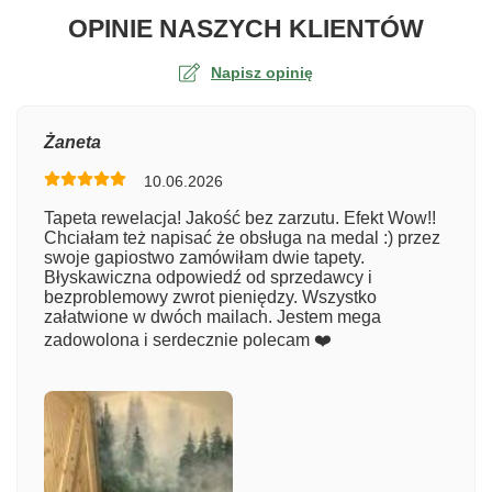
O TA
OPINIE NASZYCH KLIENTÓW
Napisz opinię
Ocena
Żaneta
10.06.2026
Numer zamówienia
Tapeta rewelacja! Jakość bez zarzutu. Efekt Wow!!
Chciałam też napisać że obsługa na medal :) przez
swoje gapiostwo zamówiłam dwie tapety.
Błyskawiczna odpowiedź od sprzedawcy i
Imię
bezproblemowy zwrot pieniędzy. Wszystko
załatwione w dwóch mailach. Jestem mega
zadowolona i serdecznie polecam ❤️
Komentarz