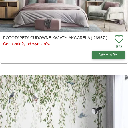
FOTOTAPETA CUDOWNE KWIATY, AKWARELA ( 26957 )
Cena zależy od wymiarów
973
WYMIARY