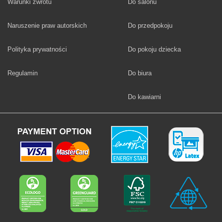
Fototapety
Warunki zwrotu
Do salonu
Fototapety
Naruszenie praw autorskich
Do przedpokoju
Fototapety
Polityka prywatności
Do pokoju dziecka
Fototapety
Regulamin
Do biura
Fototapety
Do kawiarni