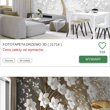
FOTOTAPETA DRZEWO 3D ( 21714 )
Cena zależy od wymiarów
938
WYMIARY
Fototapety
Fototapety
Drzewa
3D kwiaty