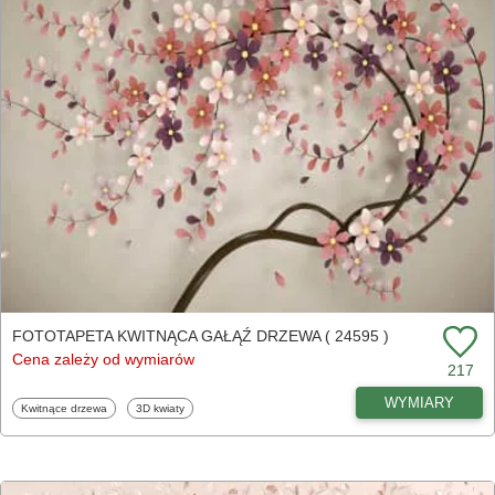
FOTOTAPETA KWITNĄCA GAŁĄŹ DRZEWA ( 24595 )
Cena zależy od wymiarów
217
WYMIARY
Fototapety
Fototapety
Kwitnące drzewa
3D kwiaty