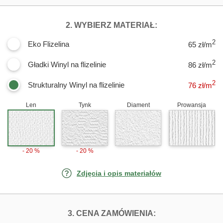
DLA FOTOTAPE
2. WYBIERZ MATERIAŁ:
2
Eko Flizelina
65 zł/m
2
Gładki Winyl na flizelinie
86 zł/m
2
Strukturalny Winyl na flizelinie
76
zł/m
Len
Tynk
Diament
Prowansja
- 20 %
- 20 %
Zdjęcia i opis materiałów
FOTOTAPETY K
3. CENA ZAMÓWIENIA: