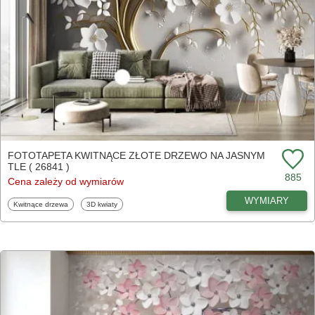
FOTOTAPETA KWITNĄCE ZŁOTE DRZEWO NA JASNYM
TLE ( 26841 )
885
Cena zależy od wymiarów
WYMIARY
Fototapety
Fototapety
Kwitnące drzewa
3D kwiaty