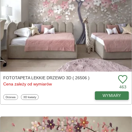
FOTOTAPETA LEKKIE DRZEWO 3D ( 26506 )
Cena zależy od wymiarów
463
WYMIARY
Fototapety
Fototapety
Drzewa
3D kwiaty