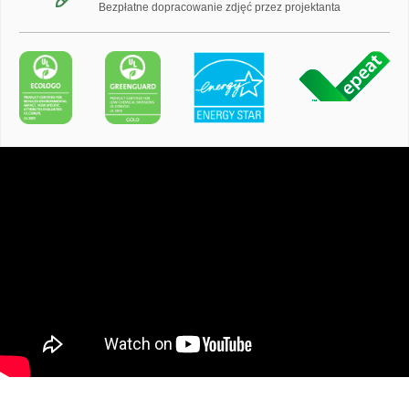
Bezpłatne dopracowanie zdjęć przez projektanta