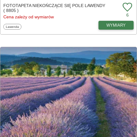
FOTOTAPETA NIEKOŃCZĄCE SIĘ POLE LAWENDY
( 8805 )
6
Cena zależy od wymiarów
WYMIARY
Fototapety
Lawenda