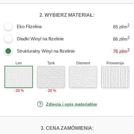
DLA FOTOTAPET
2. WYBIERZ MATERIAŁ:
2
Eko Flizelina
65 zł/m
2
Gładki Winyl na flizelinie
86 zł/m
2
Strukturalny Winyl na flizelinie
76
zł/m
Len
Tynk
Diament
Prowansja
- 20 %
- 20 %
Zdjęcia i opis materiałów
FOTOTAPETY LA
3. CENA ZAMÓWIENIA: