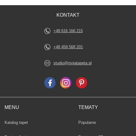
KONTAKT
+48 616 166 215
+48 459 568 201
studio@mojatapeta.pl
MENU
TEMATY
Fototapety
Katalog tapet
Popularne