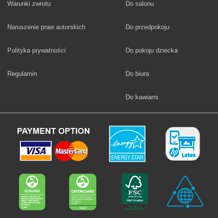
Fototapety
Warunki zwrotu
Do salonu
Fototapety
Naruszenie praw autorskich
Do przedpokoju
Fototapety
Polityka prywatności
Do pokoju dziecka
Fototapety
Regulamin
Do biura
Fototapety
Do kawiarni