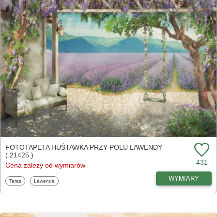
FOTOTAPETA HUŚTAWKA PRZY POLU LAWENDY
( 21425 )
431
Cena zależy od wymiarów
WYMIARY
Fototapety
Fototapety
Taras
Lawenda