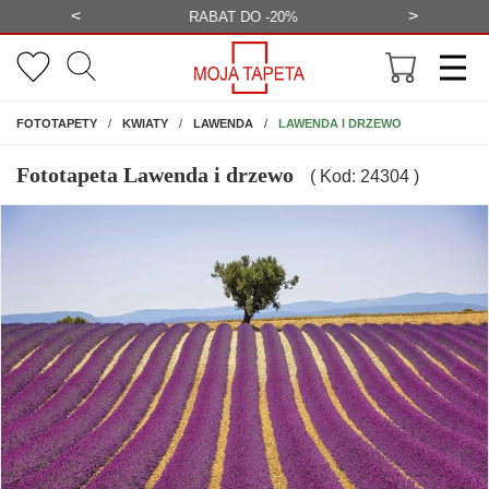
<
>
-20%
BEZPŁATNA WIZUALIZACJA
WYS
NA ŚCIANĘ
LAWENDA I DRZEWO
FOTOTAPETY
KWIATY
LAWENDA
Fototapeta Lawenda i drzewo
( Kod: 24304 )