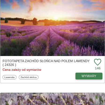
FOTOTAPETA ZACHÓD SŁOŃCA NAD POLEM LAWENDY
( 24326 )
146
Cena zależy od wymiarów
WYMIARY
Fototapety
Fototapety
Lawenda
Zachód słońca