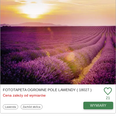
FOTOTAPETA OGROMNE POLE LAWENDY ( 18027 )
Cena zależy od wymiarów
21
WYMIARY
Fototapety
Fototapety
Lawenda
Zachód słońca