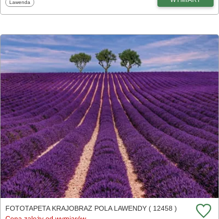
Fototapety
Lawenda
FOTOTAPETA KRAJOBRAZ POLA LAWENDY ( 12458 )
Cena zależy od wymiarów