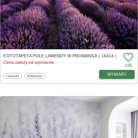
FOTOTAPETA POLE LAWENDY W PROWANSJI ( 16414 )
Cena zależy od wymiarów
230
WYMIARY
Fototapety
Fototapety
Lawenda
Krajobrazy