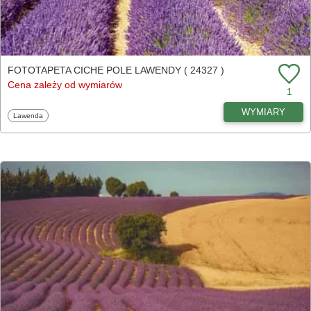
FOTOTAPETA CICHE POLE LAWENDY ( 24327 )
Cena zależy od wymiarów
1
WYMIARY
Fototapety
Lawenda