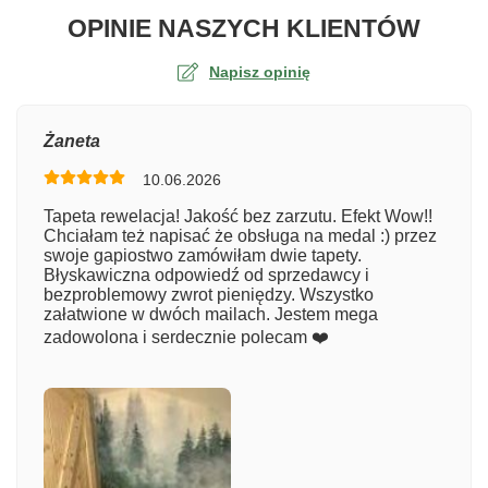
O TA
OPINIE NASZYCH KLIENTÓW
Napisz opinię
Ocena
Żaneta
10.06.2026
Numer zamówienia
Tapeta rewelacja! Jakość bez zarzutu. Efekt Wow!!
Chciałam też napisać że obsługa na medal :) przez
swoje gapiostwo zamówiłam dwie tapety.
Błyskawiczna odpowiedź od sprzedawcy i
Imię
bezproblemowy zwrot pieniędzy. Wszystko
załatwione w dwóch mailach. Jestem mega
zadowolona i serdecznie polecam ❤️
Komentarz