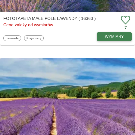
FOTOTAPETA MAŁE POLE LAWENDY ( 16363 )
Cena zależy od wymiarów
7
WYMIARY
Fototapety
Fototapety
Lawenda
Krajobrazy