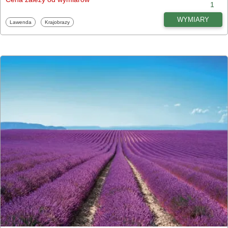
1
WYMIARY
Fototapety
Fototapety
Lawenda
Krajobrazy