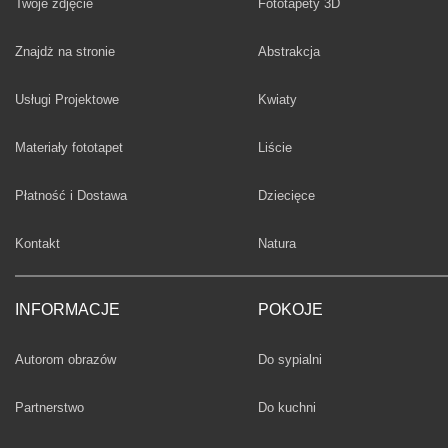
Twoje zdjęcie
Fototapety 3D
Fototapety
Znajdż na stronie
Abstrakcja
Fototapety
Usługi Projektowe
Kwiaty
Fototapety
Materiały fototapet
Liście
Fototapety
Płatność i Dostawa
Dziecięce
Fototapety
Kontakt
Natura
INFORMACJE
POKOJE
Fototapety
Autorom obrazów
Do sypialni
Fototapety
Partnerstwo
Do kuchni