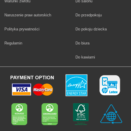
Fototapety
Warunki zwrotu
Do salonu
Fototapety
Naruszenie praw autorskich
Do przedpokoju
Fototapety
Polityka prywatności
Do pokoju dziecka
Fototapety
Regulamin
Do biura
Fototapety
Do kawiarni