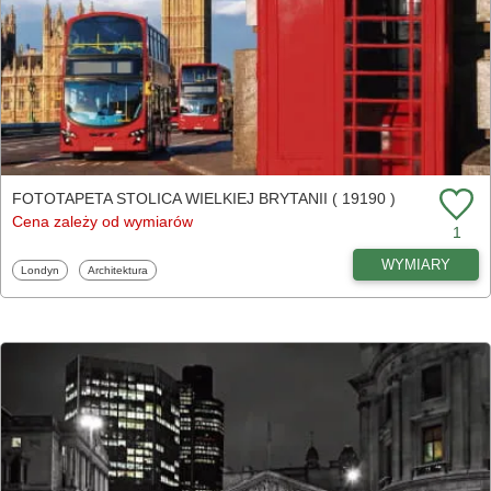
FOTOTAPETA STOLICA WIELKIEJ BRYTANII ( 19190 )
Cena zależy od wymiarów
1
WYMIARY
Fototapety
Fototapety
Londyn
Architektura