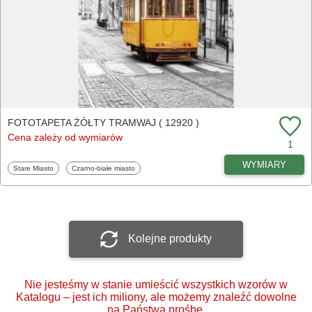
FOTOTAPETA ŻÓŁTY TRAMWAJ ( 12920 )
Cena zależy od wymiarów
1
WYMIARY
Fototapety
Fototapety
Stare Miasto
Czarno-białe miasto
Kolejne produkty
Nie jesteśmy w stanie umieścić wszystkich wzorów w
Katalogu – jest ich miliony, ale możemy znaleźć dowolne
na Państwa prośbę.