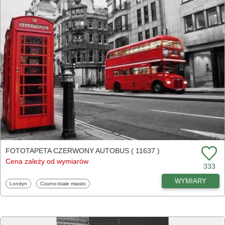
FOTOTAPETA CZERWONY AUTOBUS ( 11637 )
Cena zależy od wymiarów
333
WYMIARY
Fototapety
Fototapety
Londyn
Czarno-białe miasto