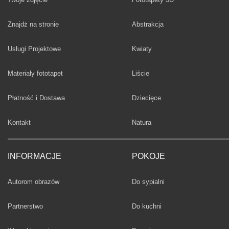
Fototapety
Znajdż na stronie
Abstrakcja
Fototapety
Usługi Projektowe
Kwiaty
Fototapety
Materiały fototapet
Liście
Fototapety
Płatność i Dostawa
Dziecięce
Fototapety
Kontakt
Natura
INFORMACJE
POKOJE
Fototapety
Autorom obrazów
Do sypialni
Fototapety
Partnerstwo
Do kuchni