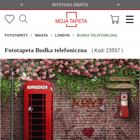
<
>
ALIZACJA
WYSYŁKA GRATIS
NA ŚCIANĘ
BUDKA TELEFONICZNA
FOTOTAPETY
MIASTA
LONDYN
Fototapeta Budka telefoniczna
( Kod: 23557 )