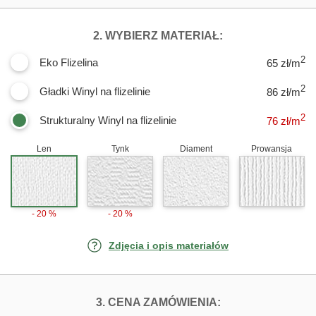
DLA FOTOTAPE
2. WYBIERZ MATERIAŁ:
2
Eko Flizelina
65 zł/m
2
Gładki Winyl na flizelinie
86 zł/m
2
Strukturalny Winyl na flizelinie
76
zł/m
Len
Tynk
Diament
Prowansja
- 20 %
- 20 %
Zdjęcia i opis materiałów
FOTOTAPETY BU
3. CENA ZAMÓWIENIA: