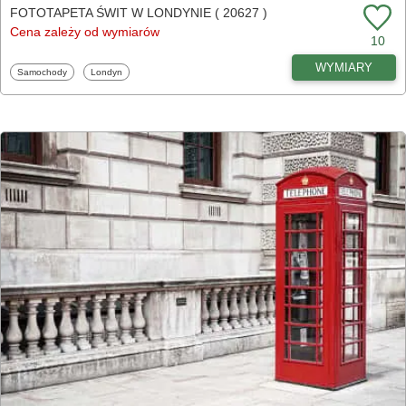
FOTOTAPETA ŚWIT W LONDYNIE ( 20627 )
Cena zależy od wymiarów
10
WYMIARY
Fototapety
Fototapety
Samochody
Londyn