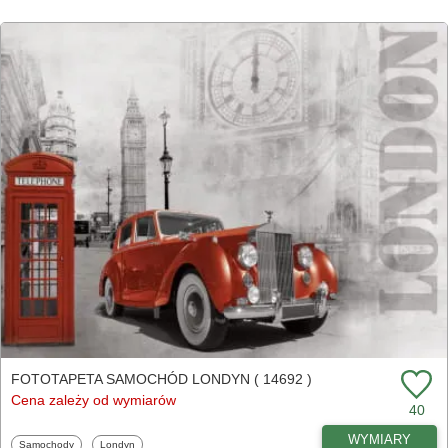
FOTOTAPETA SAMOCHÓD LONDYN ( 14692 )
Cena zależy od wymiarów
40
WYMIARY
Fototapety
Fototapety
Samochody
Londyn