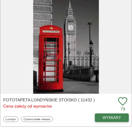
FOTOTAPETA LONDYŃSKIE STOISKO ( 11432 )
Cena zależy od wymiarów
79
WYMIARY
Fototapety
Fototapety
Londyn
Czarno-białe miasto