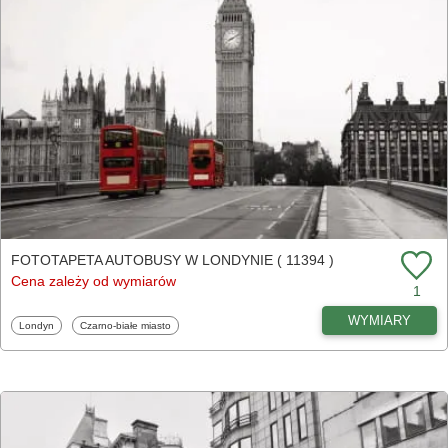
FOTOTAPETA AUTOBUSY W LONDYNIE ( 11394 )
Cena zależy od wymiarów
1
WYMIARY
Fototapety
Fototapety
Londyn
Czarno-białe miasto