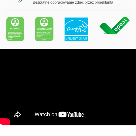
Bezpłatne dopracowanie zdjęć przez projektanta