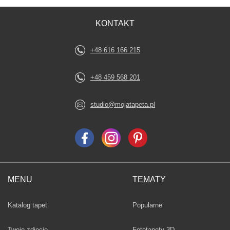
KONTAKT
+48 616 166 215
+48 459 568 201
studio@mojatapeta.pl
MENU
TEMATY
Fototapety
Katalog tapet
Popularne
Twoje zdjęcie
Fototapety 3D