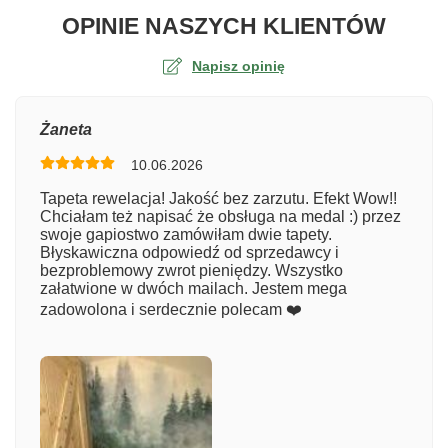
O TA
OPINIE NASZYCH KLIENTÓW
Napisz opinię
Ocena
Żaneta
10.06.2026
Numer zamówienia
Tapeta rewelacja! Jakość bez zarzutu. Efekt Wow!!
Chciałam też napisać że obsługa na medal :) przez
swoje gapiostwo zamówiłam dwie tapety.
Błyskawiczna odpowiedź od sprzedawcy i
Imię
bezproblemowy zwrot pieniędzy. Wszystko
załatwione w dwóch mailach. Jestem mega
zadowolona i serdecznie polecam ❤️
Komentarz