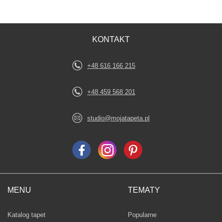
KONTAKT
+48 616 166 215
+48 459 568 201
studio@mojatapeta.pl
MENU
TEMATY
Fototapety
Katalog tapet
Popularne