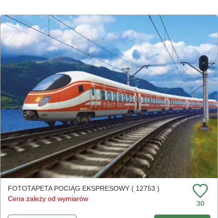
FOTOTAPETA POCIĄG EKSPRESOWY ( 12753 )
Cena zależy od wymiarów
30