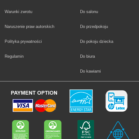
Fototapety
Warunki zwrotu
Do salonu
Fototapety
Naruszenie praw autorskich
Do przedpokoju
Fototapety
Polityka prywatności
Do pokoju dziecka
Fototapety
Regulamin
Do biura
Fototapety
Do kawiarni