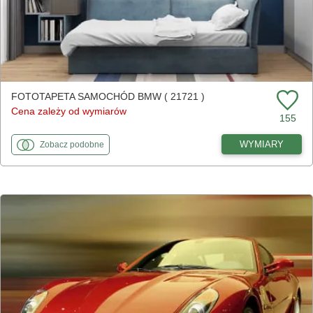
FOTOTAPETA SAMOCHÓD BMW ( 21721 )
Cena zależy od wymiarów
155
fototapety
do Samochód BMW
WYMIARY
Zobacz
podobne