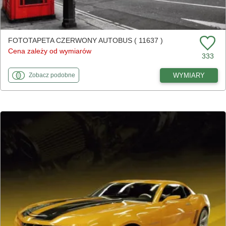
FOTOTAPETA CZERWONY AUTOBUS ( 11637 )
Cena zależy od wymiarów
333
fototapety
do Czerwony autobus
WYMIARY
Zobacz
podobne