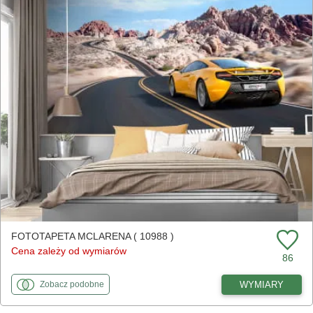
FOTOTAPETA MCLARENA ( 10988 )
Cena zależy od wymiarów
86
fototapety
do McLarena
WYMIARY
Zobacz
podobne