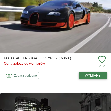
FOTOTAPETA BUGATTI VEYRON ( 6363 )
Cena zależy od wymiarów
212
fototapety
do Bugatti Veyron
WYMIARY
Zobacz
podobne