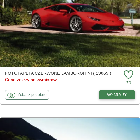
FOTOTAPETA CZERWONE LAMBORGHINI ( 19065 )
Cena zależy od wymiarów
79
fototapety
do Czerwone Lamborghini
WYMIARY
Zobacz
podobne