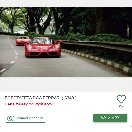
FOTOTAPETA DWA FERRARI ( 6340 )
Cena zależy od wymiarów
94
fototapety
do Dwa Ferrari
WYMIARY
Zobacz
podobne