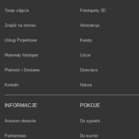
Twoje zdjęcie
Fototapety 3D
Fototapety
Znajdż na stronie
Abstrakcja
Fototapety
Usługi Projektowe
Kwiaty
Fototapety
Materiały fototapet
Liście
Fototapety
Płatność i Dostawa
Dziecięce
Fototapety
Kontakt
Natura
INFORMACJE
POKOJE
Fototapety
Autorom obrazów
Do sypialni
Fototapety
Partnerstwo
Do kuchni