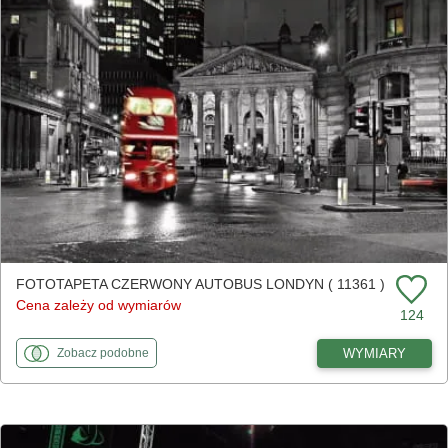
FOTOTAPETA CZERWONY AUTOBUS LONDYN ( 11361 )
Cena zależy od wymiarów
124
fototapety
do Czerwony autobus Londyn
WYMIARY
Zobacz
podobne