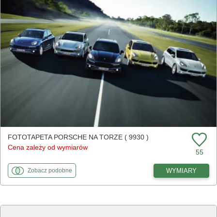
FOTOTAPETA PORSCHE NA TORZE ( 9930 )
Cena zależy od wymiarów
55
fototapety
do Porsche na torze
WYMIARY
Zobacz
podobne