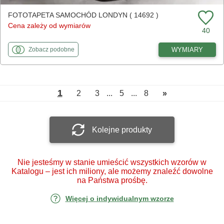
FOTOTAPETA SAMOCHÓD LONDYN ( 14692 )
Cena zależy od wymiarów
40
fototapety
do Samochód Londyn
WYMIARY
Zobacz
podobne
1
2
3
...
5
...
8
»
Kolejne produkty
Nie jesteśmy w stanie umieścić wszystkich wzorów w
Katalogu – jest ich miliony, ale możemy znaleźć dowolne
na Państwa prośbę.
Więcej o indywidualnym wzorze