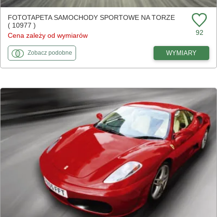
FOTOTAPETA SAMOCHODY SPORTOWE NA TORZE
( 10977 )
92
Cena zależy od wymiarów
fototapety
do Samochody sportowe na torze
WYMIARY
Zobacz
podobne