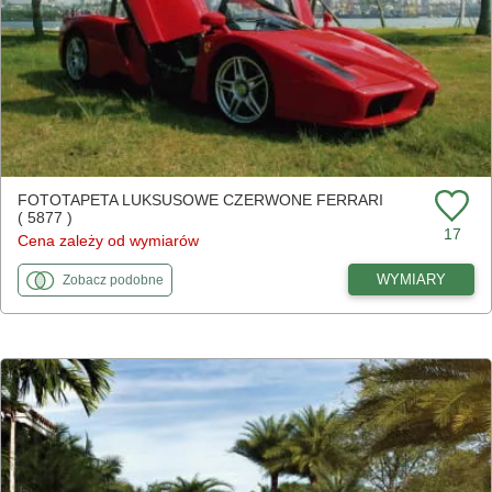
FOTOTAPETA LUKSUSOWE CZERWONE FERRARI
( 5877 )
17
Cena zależy od wymiarów
fototapety
do Luksusowe czerwone ferrari
WYMIARY
Zobacz
podobne