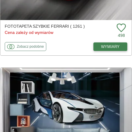
FOTOTAPETA SZYBKIE FERRARI ( 1261 )
Cena zależy od wymiarów
498
fototapety
do Szybkie Ferrari
WYMIARY
Zobacz
podobne