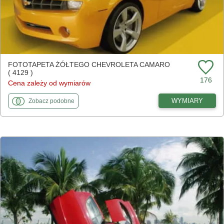
FOTOTAPETA ŻÓŁTEGO CHEVROLETA CAMARO
( 4129 )
176
Cena zależy od wymiarów
fototapety
do Żółtego Chevroleta Camaro
WYMIARY
Zobacz
podobne