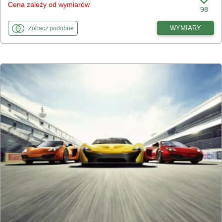
Cena zależy od wymiarów
98
fototapety
do Quad
WYMIARY
Zobacz
podobne