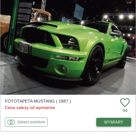
FOTOTAPETA MUSTANG ( 1887 )
Cena zależy od wymiarów
94
fototapety
do Mustang
WYMIARY
Zobacz
podobne