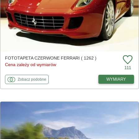
FOTOTAPETA CZERWONE FERRARI ( 1262 )
Cena zależy od wymiarów
111
fototapety
do Czerwone ferrari
WYMIARY
Zobacz
podobne