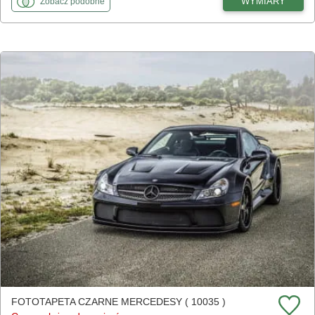
fototapety
do Czerwony mercedes
WYMIARY
Zobacz
podobne
FOTOTAPETA CZARNE MERCEDESY ( 10035 )