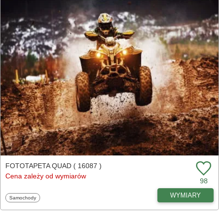
FOTOTAPETA QUAD ( 16087 )
Cena zależy od wymiarów
98
WYMIARY
Fototapety
Samochody