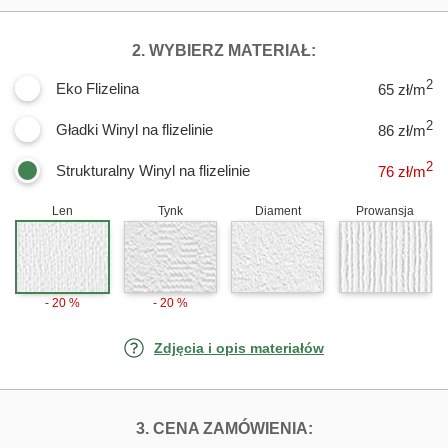
DLA FOTOTAPE
2. WYBIERZ MATERIAŁ:
2
Eko Flizelina
65 zł/m
2
Gładki Winyl na flizelinie
86 zł/m
2
Strukturalny Winyl na flizelinie
76
zł/m
Len
Tynk
Diament
Prowansja
- 20 %
- 20 %
Zdjęcia i opis materiałów
FOTOTAPETY LA
3. CENA ZAMÓWIENIA: