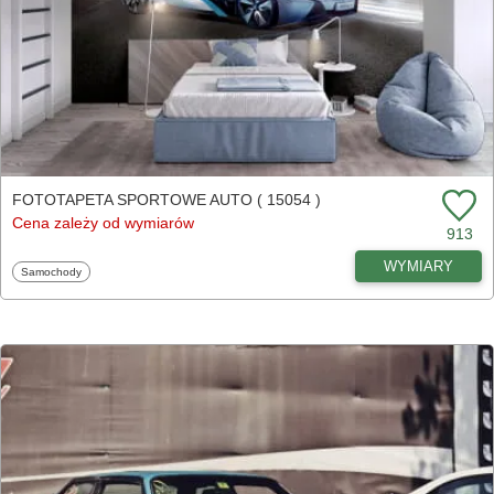
FOTOTAPETA SPORTOWE AUTO ( 15054 )
Cena zależy od wymiarów
913
WYMIARY
Fototapety
Samochody