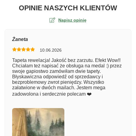
O TA
OPINIE NASZYCH KLIENTÓW
Napisz opinię
Ocena
Żaneta
10.06.2026
Numer zamówienia
Tapeta rewelacja! Jakość bez zarzutu. Efekt Wow!!
Chciałam też napisać że obsługa na medal :) przez
swoje gapiostwo zamówiłam dwie tapety.
Błyskawiczna odpowiedź od sprzedawcy i
Imię
bezproblemowy zwrot pieniędzy. Wszystko
załatwione w dwóch mailach. Jestem mega
zadowolona i serdecznie polecam ❤️
Komentarz