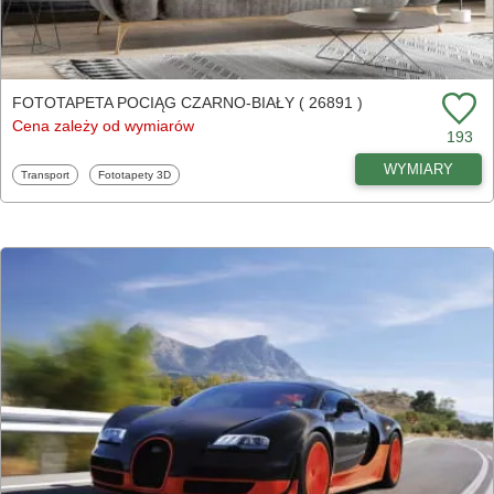
FOTOTAPETA POCIĄG CZARNO-BIAŁY ( 26891 )
Cena zależy od wymiarów
193
WYMIARY
Fototapety
Fototapety
Transport
Fototapety 3D