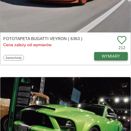
FOTOTAPETA BUGATTI VEYRON ( 6363 )
Cena zależy od wymiarów
212
WYMIARY
Fototapety
Samochody