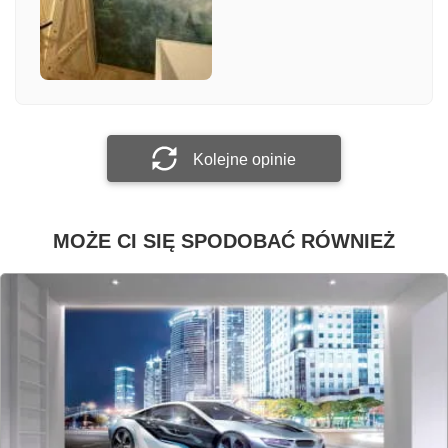
Załącz zdjęcie
Prześlij opinię
Kolejne opinie
MOŻE CI SIĘ SPODOBAĆ RÓWNIEŻ