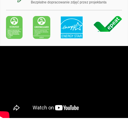
Bezpłatne dopracowanie zdjęć przez projektanta