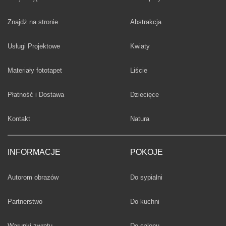
Fototapety
Znajdż na stronie
Abstrakcja
Fototapety
Usługi Projektowe
Kwiaty
Fototapety
Materiały fototapet
Liście
Fototapety
Płatność i Dostawa
Dziecięce
Fototapety
Kontakt
Natura
INFORMACJE
POKOJE
Fototapety
Autorom obrazów
Do sypialni
Fototapety
Partnerstwo
Do kuchni
Fototapety
Warunki zwrotu
Do salonu