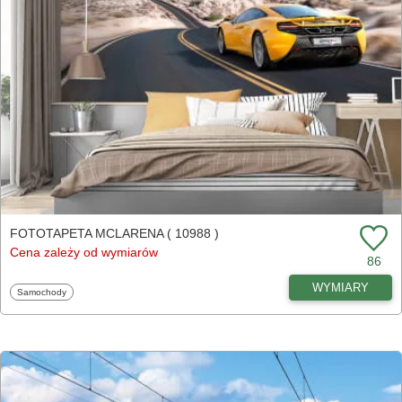
FOTOTAPETA MCLARENA ( 10988 )
Cena zależy od wymiarów
86
WYMIARY
Fototapety
Samochody