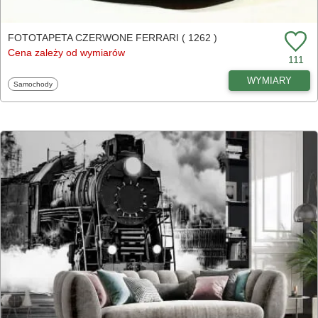
FOTOTAPETA CZERWONE FERRARI ( 1262 )
Cena zależy od wymiarów
111
WYMIARY
Fototapety
Samochody