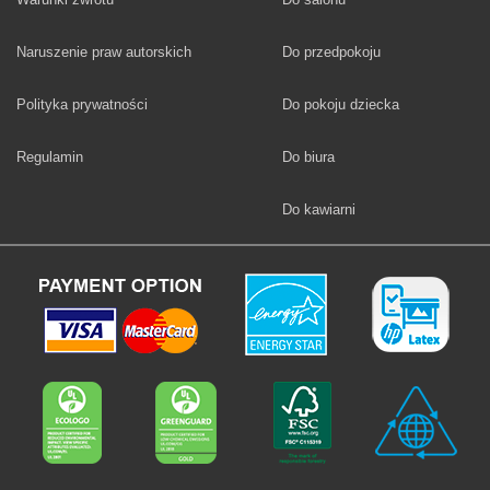
Fototapety
Naruszenie praw autorskich
Do przedpokoju
Fototapety
Polityka prywatności
Do pokoju dziecka
Fototapety
Regulamin
Do biura
Fototapety
Do kawiarni