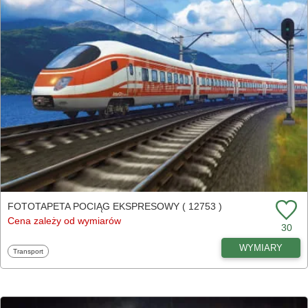
FOTOTAPETA POCIĄG EKSPRESOWY ( 12753 )
Cena zależy od wymiarów
30
WYMIARY
Fototapety
Transport