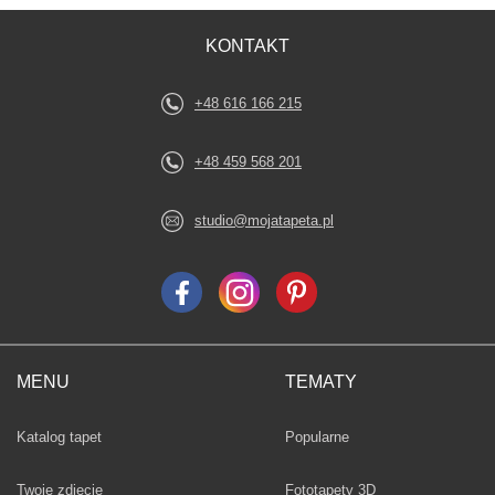
KONTAKT
+48 616 166 215
+48 459 568 201
studio@mojatapeta.pl
MENU
TEMATY
Fototapety
Katalog tapet
Popularne
Twoje zdjęcie
Fototapety 3D