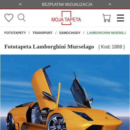
<
>
-20%
BEZPŁATNA WIZUALIZACJA
WYS
NA ŚCIANĘ
LAMBORGHINI MURSELAG
FOTOTAPETY
TRANSPORT
SAMOCHODY
Fototapeta Lamborghini Murselago
( Kod: 1888 )