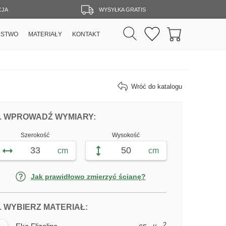
CJA
WYSYŁKA GRATIS
RSTWO
MATERIAŁY
KONTAKT
Wróć do katalogu
DOPASUJ FOTOTAPETĘ SYLWETKA NAG
FOTOTAPETY SYLWETKA NAGIE
. WPROWADŹ WYMIARY:
Szerokość
Wysokość
cm
cm
Jak prawidłowo zmierzyć ścianę?
DLA FOTOTAPETY SYLWETKA NAG
. WYBIERZ MATERIAŁ:
2