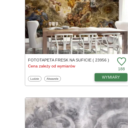
FOTOTAPETA FRESK NA SUFICIE ( 23956 )
Cena zależy od wymiarów
188
WYMIARY
Fototapety
Fototapety
Ludzie
Akwarele