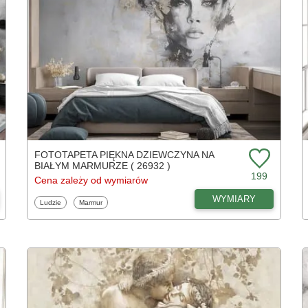
FOTOTAPETA PIĘKNA DZIEWCZYNA NA
BIAŁYM MARMURZE ( 26932 )
199
Cena zależy od wymiarów
WYMIARY
Fototapety
Fototapety
Ludzie
Marmur