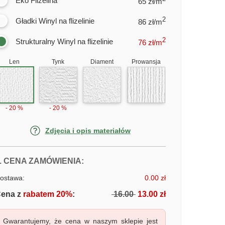
Eko Flizelina
65 zł/m
2
Gładki Winyl na flizelinie
86 zł/m
2
Strukturalny Winyl na flizelinie
76
zł/m
Len
Tynk
Diament
Prowansja
- 20 %
- 20 %
Zdjęcia i opis materiałów
FOTOTAPETY SYLWETKA NAGIEJ 
. CENA ZAMÓWIENIA:
ostawa:
0.00 zł
ena z
rabatem 20%
:
16.00
13.00 zł
Gwarantujemy, że cena w naszym sklepie jest