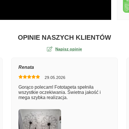
O TA
OPINIE NASZYCH KLIENTÓW
Napisz opinię
na
Renata
29.05.2026
er zamówienia
Gorąco polecam! Fototapeta spełniła
wszystkie oczekiwania. Świetna jakość i
mega szybka realizacja.
entarz