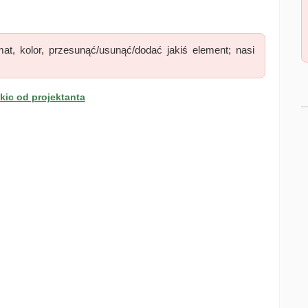
at, kolor, przesunąć/usunąć/dodać jakiś element; nasi
ic od projektanta