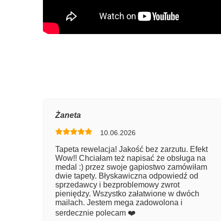
Oce
Żaneta
10.06.2026
Num
Tapeta rewelacja! Jakość bez zarzutu. Efekt
Wow!! Chciałam też napisać że obsługa na
Imię
medal :) przez swoje gapiostwo zamówiłam
dwie tapety. Błyskawiczna odpowiedź od
sprzedawcy i bezproblemowy zwrot
pieniędzy. Wszystko załatwione w dwóch
Kom
mailach. Jestem mega zadowolona i
serdecznie polecam ❤️