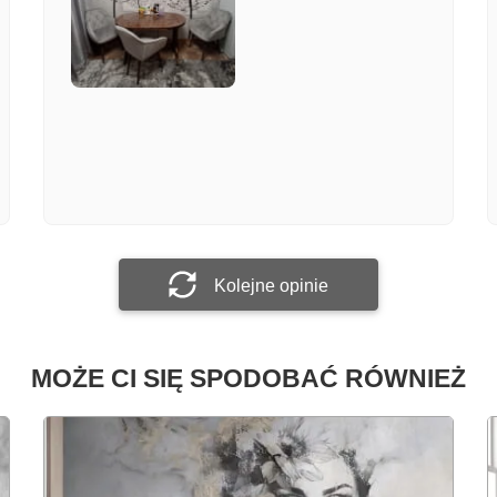
Załącz zdjęcie
Prześlij opinię
Kolejne opinie
MOŻE CI SIĘ SPODOBAĆ RÓWNIEŻ