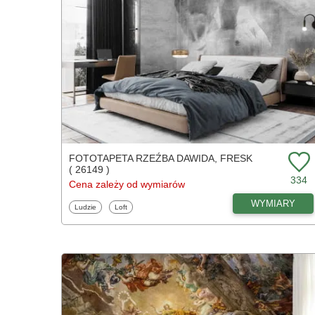
FOTOTAPETA RZEŹBA DAWIDA, FRESK
( 26149 )
334
Cena zależy od wymiarów
WYMIARY
Fototapety
Fototapety
Ludzie
Loft