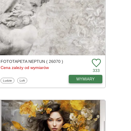
FOTOTAPETA NEPTUN ( 26070 )
Cena zależy od wymiarów
333
WYMIARY
Fototapety
Fototapety
Ludzie
Loft