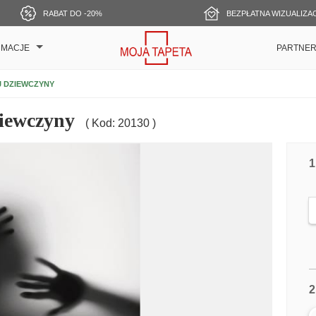
RABAT DO -20%
BEZPŁATNA WIZUALIZA
RMACJE
PARTNE
J DZIEWCZYNY
ziewczyny
( Kod: 20130 )
1
2