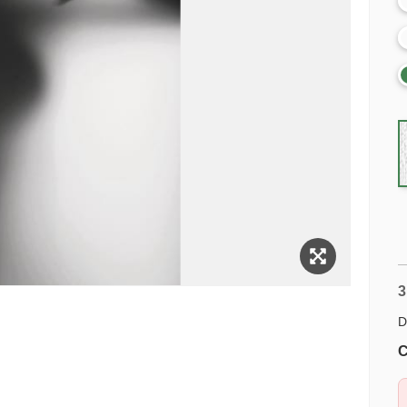
3
D
C