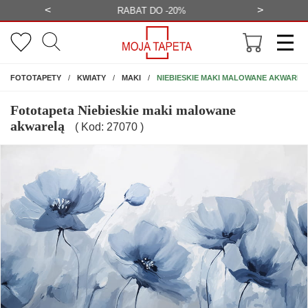
<
>
-20%
BEZPŁATNA WIZUALIZACJA
WYS
NA ŚCIANĘ
NIEBIESKIE MAKI MALOWANE AKWAREL
FOTOTAPETY
KWIATY
MAKI
Fototapeta Niebieskie maki malowane
akwarelą
( Kod: 27070 )