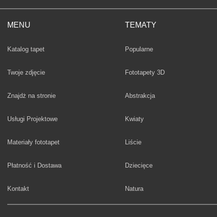
MENU
TEMATY
Fototapety
Katalog tapet
Popularne
Twoje zdjęcie
Fototapety 3D
Fototapety
Znajdż na stronie
Abstrakcja
Fototapety
Usługi Projektowe
Kwiaty
Fototapety
Materiały fototapet
Liście
Fototapety
Płatność i Dostawa
Dziecięce
Fototapety
Kontakt
Natura