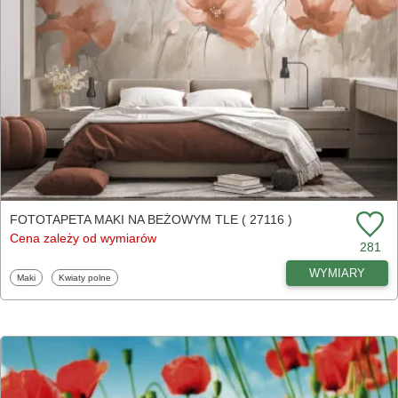
FOTOTAPETA MAKI NA BEŻOWYM TLE ( 27116 )
Cena zależy od wymiarów
281
WYMIARY
Fototapety
Fototapety
Maki
Kwiaty polne