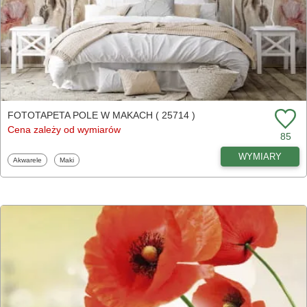
FOTOTAPETA POLE W MAKACH ( 25714 )
Cena zależy od wymiarów
85
WYMIARY
Fototapety
Fototapety
Akwarele
Maki