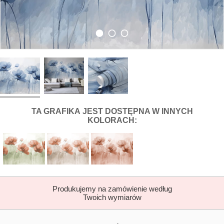
DLA FOTOTAPETY NIEBIESKIE MA
TA GRAFIKA
JEST DOSTĘPNA W INNYCH
KOLORACH:
Produkujemy na zamówienie według
Twoich wymiarów
DOPASUJ FOTOTAP