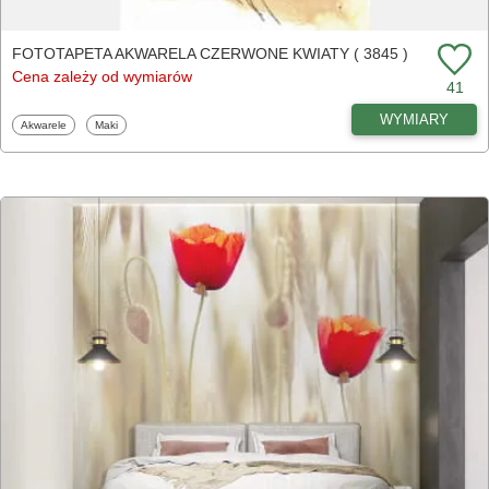
FOTOTAPETA AKWARELA CZERWONE KWIATY ( 3845 )
Cena zależy od wymiarów
41
WYMIARY
Fototapety
Fototapety
Akwarele
Maki