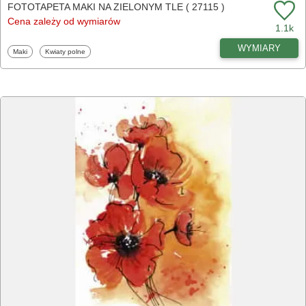
FOTOTAPETA MAKI NA ZIELONYM TLE ( 27115 )
Cena zależy od wymiarów
1.1k
WYMIARY
Fototapety
Fototapety
Maki
Kwiaty polne