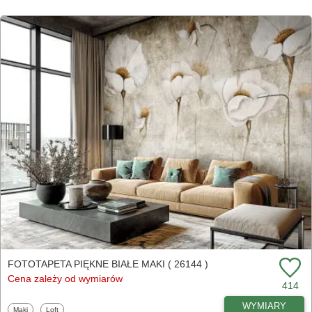
FOTOTAPETA PIĘKNE BIAŁE MAKI ( 26144 )
Cena zależy od wymiarów
414
WYMIARY
Fototapety
Fototapety
Maki
Loft