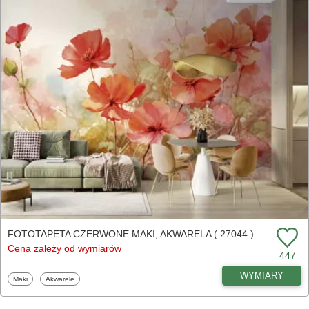
FOTOTAPETA CZERWONE MAKI, AKWARELA ( 27044 )
Cena zależy od wymiarów
447
WYMIARY
Fototapety
Fototapety
Maki
Akwarele