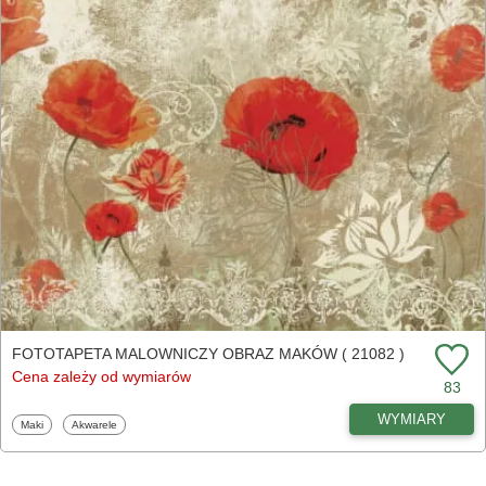
FOTOTAPETA MALOWNICZY OBRAZ MAKÓW ( 21082 )
Cena zależy od wymiarów
83
WYMIARY
Fototapety
Fototapety
Maki
Akwarele