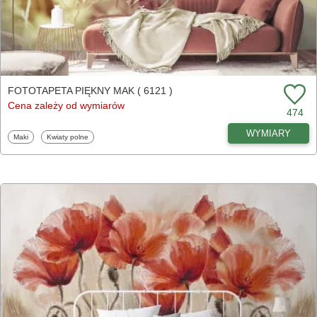
FOTOTAPETA PIĘKNY MAK ( 6121 )
Cena zależy od wymiarów
474
WYMIARY
Fototapety
Fototapety
Maki
Kwiaty polne