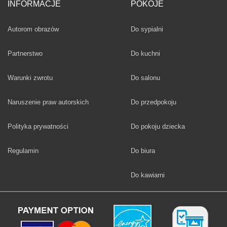
INFORMACJE
POKOJE
Fototapety
Autorom obrazów
Do sypialni
Fototapety
Partnerstwo
Do kuchni
Fototapety
Warunki zwrotu
Do salonu
Fototapety
Naruszenie praw autorskich
Do przedpokoju
Fototapety
Polityka prywatności
Do pokoju dziecka
Fototapety
Regulamin
Do biura
Fototapety
Do kawiarni