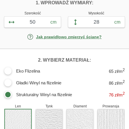
FOTOTAPETY N
1. WPROWADŹ WYMIARY:
Szerokość
Wysokość
cm
cm
Jak prawidłowo zmierzyć ścianę?
DLA FOTOTAPET
2. WYBIERZ MATERIAŁ:
2
Eko Flizelina
65 zł/m
2
Gładki Winyl na flizelinie
86 zł/m
2
Strukturalny Winyl na flizelinie
76
zł/m
Len
Tynk
Diament
Prowansja