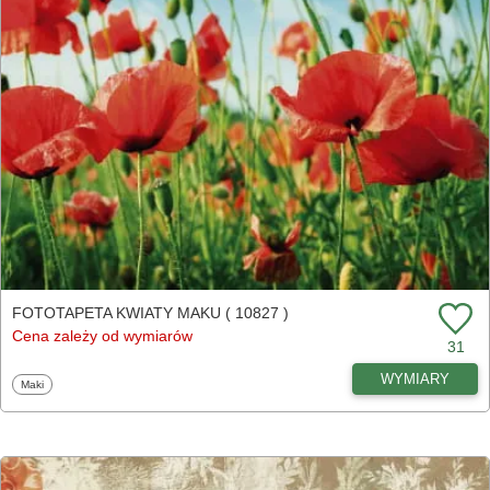
FOTOTAPETA KWIATY MAKU ( 10827 )
Cena zależy od wymiarów
31
WYMIARY
Fototapety
Maki