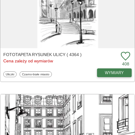
FOTOTAPETA RYSUNEK ULICY ( 4364 )
Cena zależy od wymiarów
408
WYMIARY
Fototapety
Fototapety
Uliczki
Czarno-białe miasto