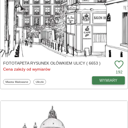
FOTOTAPETA RYSUNEK OŁÓWKIEM ULICY ( 6653 )
Cena zależy od wymiarów
192
WYMIARY
Fototapety
Fototapety
Miasta Malowane
Uliczki