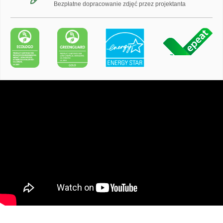
Bezpłatne dopracowanie zdjęć przez projektanta