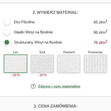
DLA FOTOTAPET
2. WYBIERZ MATERIAŁ:
2
Eko Flizelina
65 zł/m
2
Gładki Winyl na flizelinie
86 zł/m
2
Strukturalny Winyl na flizelinie
76
zł/m
Len
Tynk
Diament
Prowansja
- 20 %
- 20 %
Zdjęcia i opis materiałów
FOTOTAPETY RY
3. CENA ZAMÓWIENIA: