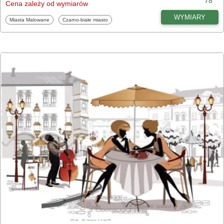
78
Cena zależy od wymiarów
WYMIARY
Fototapety
Fototapety
Miasta Malowane
Czarno-białe miasto