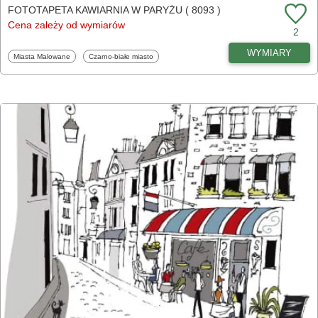
FOTOTAPETA KAWIARNIA W PARYŻU ( 8093 )
Cena zależy od wymiarów
2
WYMIARY
Fototapety
Fototapety
Miasta Malowane
Czarno-białe miasto