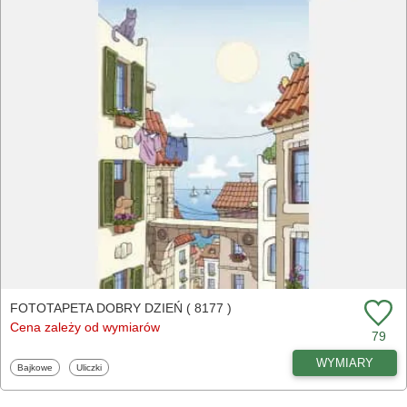
FOTOTAPETA DOBRY DZIEŃ ( 8177 )
Cena zależy od wymiarów
79
WYMIARY
Fototapety
Fototapety
Bajkowe
Uliczki