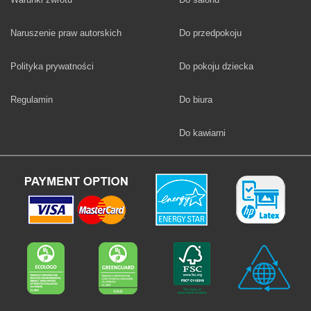
Fototapety
Naruszenie praw autorskich
Do przedpokoju
Fototapety
Polityka prywatności
Do pokoju dziecka
Fototapety
Regulamin
Do biura
Fototapety
Do kawiarni