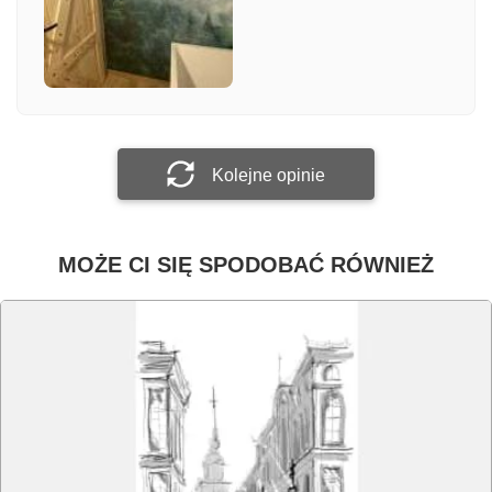
Załącz zdjęcie
Prześlij opinię
Kolejne opinie
MOŻE CI SIĘ SPODOBAĆ RÓWNIEŻ