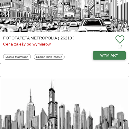
FOTOTAPETA METROPOLIA ( 26219 )
Cena zależy od wymiarów
12
WYMIARY
Fototapety
Fototapety
Miasta Malowane
Czarno-białe miasto