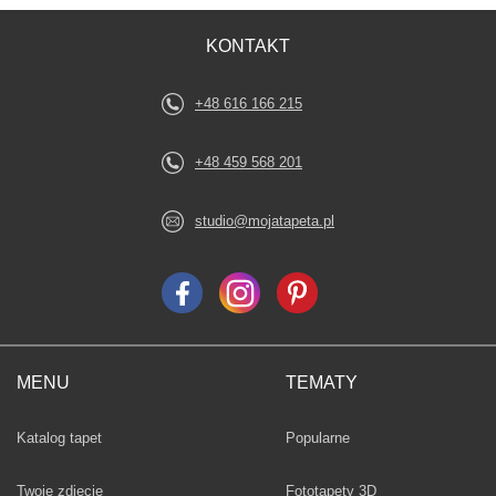
KONTAKT
+48 616 166 215
+48 459 568 201
studio@mojatapeta.pl
MENU
TEMATY
Fototapety
Katalog tapet
Popularne
Twoje zdjęcie
Fototapety 3D