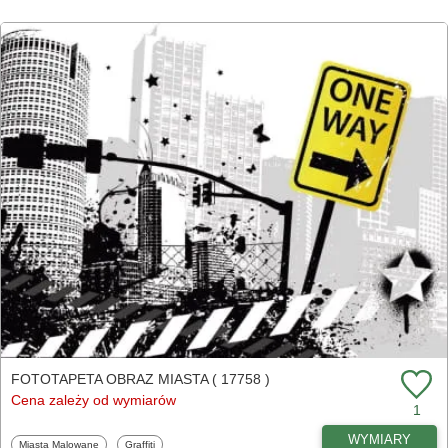
FOTOTAPETA OBRAZ MIASTA ( 17758 )
Cena zależy od wymiarów
1
WYMIARY
Fototapety
Fototapety
Miasta Malowane
Graffiti