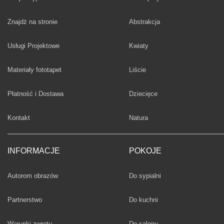
Fototapety
Znajdż na stronie
Abstrakcja
Fototapety
Usługi Projektowe
Kwiaty
Fototapety
Materiały fototapet
Liście
Fototapety
Płatność i Dostawa
Dziecięce
Fototapety
Kontakt
Natura
INFORMACJE
POKOJE
Fototapety
Autorom obrazów
Do sypialni
Fototapety
Partnerstwo
Do kuchni
Fototapety
Warunki zwrotu
Do salonu