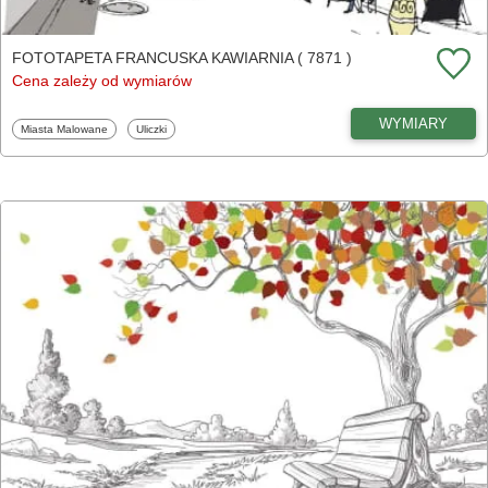
FOTOTAPETA FRANCUSKA KAWIARNIA ( 7871 )
Cena zależy od wymiarów
WYMIARY
Fototapety
Fototapety
Miasta Malowane
Uliczki