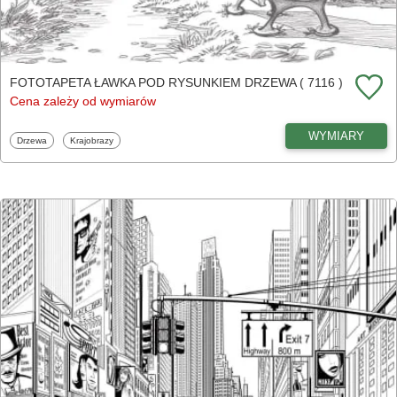
FOTOTAPETA ŁAWKA POD RYSUNKIEM DRZEWA ( 7116 )
Cena zależy od wymiarów
WYMIARY
Fototapety
Fototapety
Drzewa
Krajobrazy