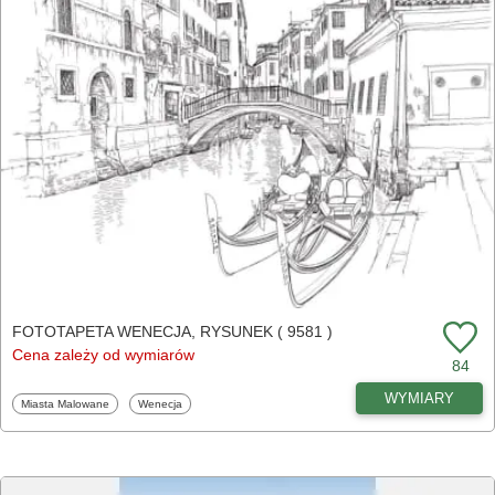
FOTOTAPETA WENECJA, RYSUNEK ( 9581 )
Cena zależy od wymiarów
84
WYMIARY
Fototapety
Fototapety
Miasta Malowane
Wenecja