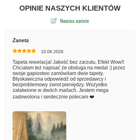
O TA
OPINIE NASZYCH KLIENTÓW
Napisz opinię
Ocena
Żaneta
10.06.2026
Numer zamówienia
Tapeta rewelacja! Jakość bez zarzutu. Efekt Wow!!
Chciałam też napisać że obsługa na medal :) przez
swoje gapiostwo zamówiłam dwie tapety.
Błyskawiczna odpowiedź od sprzedawcy i
Imię
bezproblemowy zwrot pieniędzy. Wszystko
załatwione w dwóch mailach. Jestem mega
zadowolona i serdecznie polecam ❤️
Komentarz