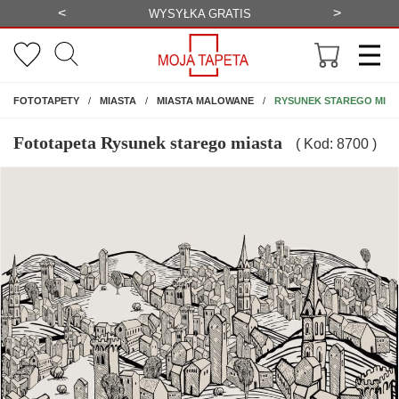
<
>
ALIZACJA
WYSYŁKA GRATIS
NA ŚCIANĘ
RYSUNEK STAREGO MIAS
FOTOTAPETY
MIASTA
MIASTA MALOWANE
Fototapeta Rysunek starego miasta
( Kod: 8700 )