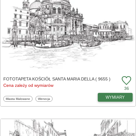
FOTOTAPETA KOŚCIÓŁ SANTA MARIA DELLA ( 9655 )
Cena zależy od wymiarów
36
WYMIARY
Fototapety
Fototapety
Miasta Malowane
Wenecja