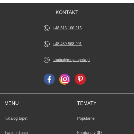
KONTAKT
+48 616 166 215
+48 459 568 201
studio@mojatapeta.pl
MENU
TEMATY
Fototapety
Katalog tapet
Popularne
Twoje zdjęcie
Fototapety 3D