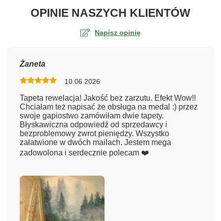
O TA
OPINIE NASZYCH KLIENTÓW
Napisz opinię
Ocena
Żaneta
10.06.2026
Numer zamówienia
Tapeta rewelacja! Jakość bez zarzutu. Efekt Wow!!
Chciałam też napisać że obsługa na medal :) przez
swoje gapiostwo zamówiłam dwie tapety.
Błyskawiczna odpowiedź od sprzedawcy i
Imię
bezproblemowy zwrot pieniędzy. Wszystko
załatwione w dwóch mailach. Jestem mega
zadowolona i serdecznie polecam ❤️
Komentarz