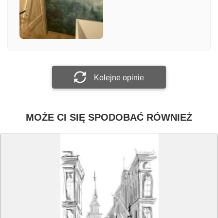
Załącz zdjęcie
Prześlij opinię
Kolejne opinie
MOŻE CI SIĘ SPODOBAĆ RÓWNIEŻ