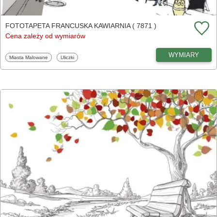
FOTOTAPETA FRANCUSKA KAWIARNIA ( 7871 )
Cena zależy od wymiarów
WYMIARY
Fototapety
Fototapety
Miasta Malowane
Uliczki