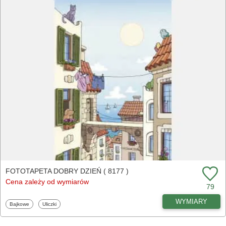
FOTOTAPETA DOBRY DZIEŃ ( 8177 )
Cena zależy od wymiarów
79
WYMIARY
Fototapety
Fototapety
Bajkowe
Uliczki