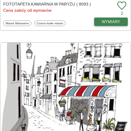
FOTOTAPETA KAWIARNIA W PARYŻU ( 8093 )
Cena zależy od wymiarów
2
WYMIARY
Fototapety
Fototapety
Miasta Malowane
Czarno-białe miasto