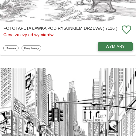
FOTOTAPETA ŁAWKA POD RYSUNKIEM DRZEWA ( 7116 )
Cena zależy od wymiarów
WYMIARY
Fototapety
Fototapety
Drzewa
Krajobrazy