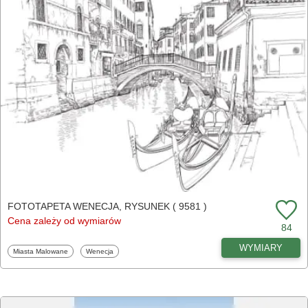
FOTOTAPETA WENECJA, RYSUNEK ( 9581 )
Cena zależy od wymiarów
84
WYMIARY
Fototapety
Fototapety
Miasta Malowane
Wenecja