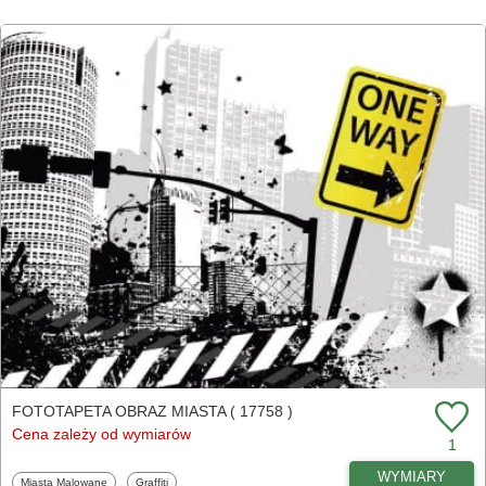
FOTOTAPETA OBRAZ MIASTA ( 17758 )
Cena zależy od wymiarów
1
WYMIARY
Fototapety
Fototapety
Miasta Malowane
Graffiti