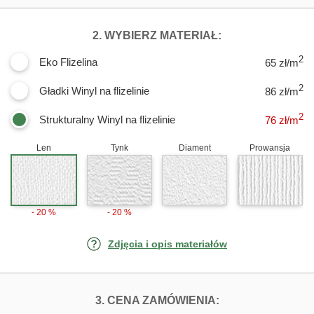
DLA FOTOTAPET
2. WYBIERZ MATERIAŁ:
2
Eko Flizelina
65 zł/m
2
Gładki Winyl na flizelinie
86 zł/m
2
Strukturalny Winyl na flizelinie
76
zł/m
Len
Tynk
Diament
Prowansja
- 20 %
- 20 %
Zdjęcia i opis materiałów
FOTOTAPETY UL
3. CENA ZAMÓWIENIA: