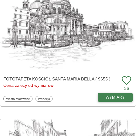
FOTOTAPETA KOŚCIÓŁ SANTA MARIA DELLA ( 9655 )
Cena zależy od wymiarów
36
WYMIARY
Fototapety
Fototapety
Miasta Malowane
Wenecja