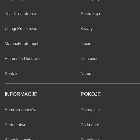
Fototapety
Znajdż na stronie
Abstrakcja
Fototapety
Usługi Projektowe
Kwiaty
Fototapety
Materiały fototapet
Liście
Fototapety
Płatność i Dostawa
Dziecięce
Fototapety
Kontakt
Natura
INFORMACJE
POKOJE
Fototapety
Autorom obrazów
Do sypialni
Fototapety
Partnerstwo
Do kuchni
Fototapety
Warunki zwrotu
Do salonu