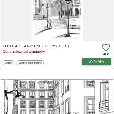
FOTOTAPETA RYSUNEK ULICY ( 4364 )
Cena zależy od wymiarów
408
WYMIARY
Fototapety
Fototapety
Uliczki
Czarno-białe miasto