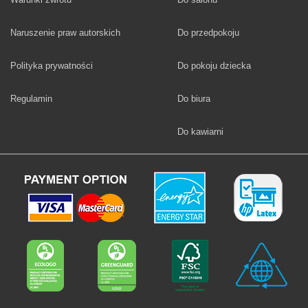
Fototapety
Naruszenie praw autorskich
Do przedpokoju
Fototapety
Polityka prywatności
Do pokoju dziecka
Fototapety
Regulamin
Do biura
Fototapety
Do kawiarni