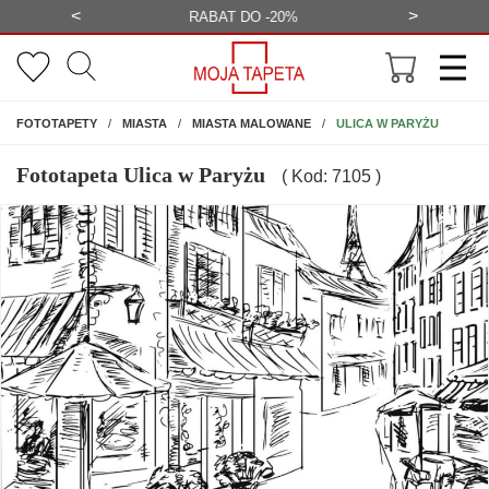
<
>
-20%
BEZPŁATNA WIZUALIZACJA
WYS
NA ŚCIANĘ
ULICA W PARYŻU
FOTOTAPETY
MIASTA
MIASTA MALOWANE
Fototapeta Ulica w Paryżu
( Kod: 7105 )