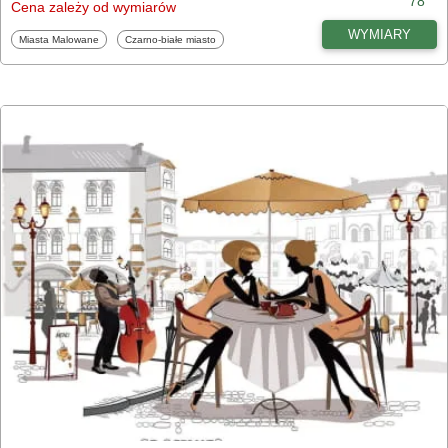
78
Cena zależy od wymiarów
WYMIARY
Fototapety
Fototapety
Miasta Malowane
Czarno-białe miasto