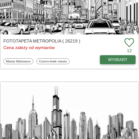
FOTOTAPETA METROPOLIA ( 26219 )
Cena zależy od wymiarów
12
WYMIARY
Fototapety
Fototapety
Miasta Malowane
Czarno-białe miasto