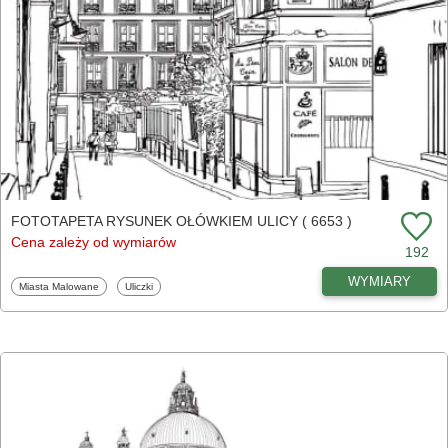
FOTOTAPETA RYSUNEK OŁÓWKIEM ULICY ( 6653 )
Cena zależy od wymiarów
192
WYMIARY
Fototapety
Fototapety
Miasta Malowane
Uliczki