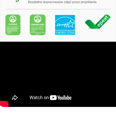
Bezpłatne dopracowanie zdjęć przez projektanta