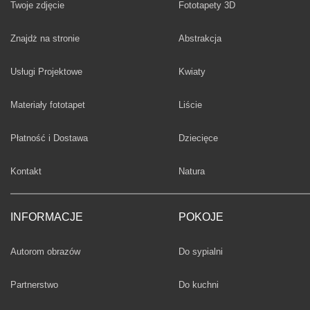
Twoje zdjęcie
Fototapety 3D
Fototapety
Znajdż na stronie
Abstrakcja
Fototapety
Usługi Projektowe
Kwiaty
Fototapety
Materiały fototapet
Liście
Fototapety
Płatność i Dostawa
Dziecięce
Fototapety
Kontakt
Natura
INFORMACJE
POKOJE
Fototapety
Autorom obrazów
Do sypialni
Fototapety
Partnerstwo
Do kuchni