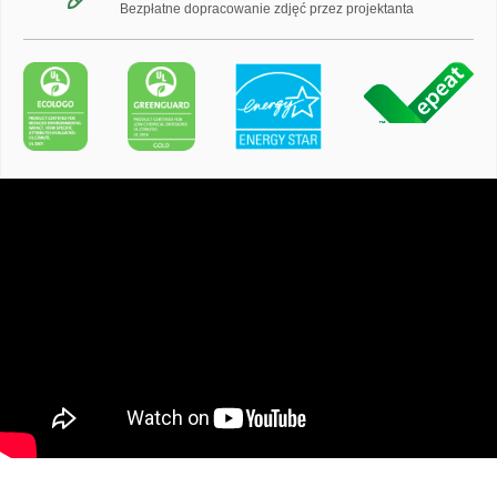
Bezpłatne dopracowanie zdjęć przez projektanta