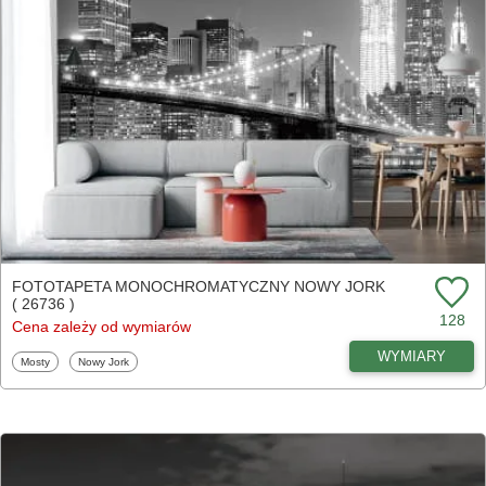
FOTOTAPETA MONOCHROMATYCZNY NOWY JORK
( 26736 )
128
Cena zależy od wymiarów
WYMIARY
Fototapety
Fototapety
Mosty
Nowy Jork