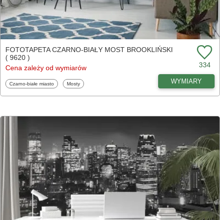
FOTOTAPETA CZARNO-BIAŁY MOST BROOKLIŃSKI
( 9620 )
334
Cena zależy od wymiarów
WYMIARY
Fototapety
Fototapety
Czarno-białe miasto
Mosty