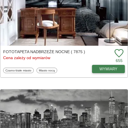
FOTOTAPETA NADBRZEŻE NOCNE ( 7875 )
Cena zależy od wymiarów
655
WYMIARY
Fototapety
Fototapety
Czarno-białe miasto
Miasto nocą