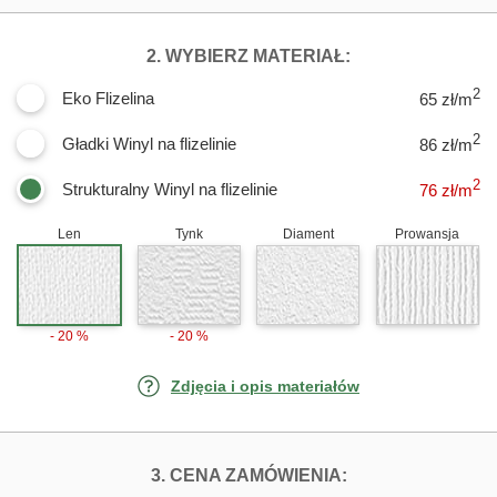
DLA FOTOTAPET
2. WYBIERZ MATERIAŁ:
2
Eko Flizelina
65 zł/m
2
Gładki Winyl na flizelinie
86 zł/m
2
Strukturalny Winyl na flizelinie
76
zł/m
Len
Tynk
Diament
Prowansja
- 20 %
- 20 %
Zdjęcia i opis materiałów
FOTOTAPETY RY
3. CENA ZAMÓWIENIA: