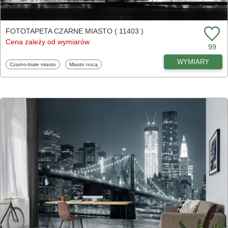
FOTOTAPETA CZARNE MIASTO ( 11403 )
Cena zależy od wymiarów
99
WYMIARY
Fototapety
Fototapety
Czarno-białe miasto
Miasto nocą