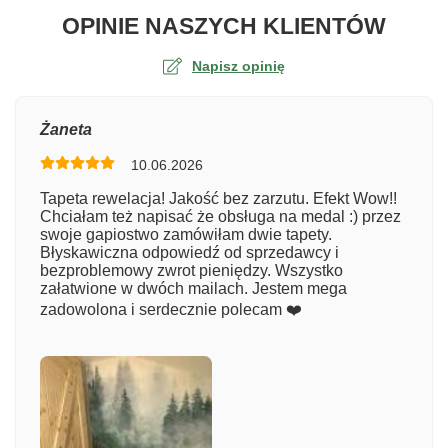
O TA
OPINIE NASZYCH KLIENTÓW
Napisz opinię
Ocena
Żaneta
10.06.2026
Numer zamówienia
Tapeta rewelacja! Jakość bez zarzutu. Efekt Wow!!
Chciałam też napisać że obsługa na medal :) przez
swoje gapiostwo zamówiłam dwie tapety.
Błyskawiczna odpowiedź od sprzedawcy i
Imię
bezproblemowy zwrot pieniędzy. Wszystko
załatwione w dwóch mailach. Jestem mega
zadowolona i serdecznie polecam ❤️
Komentarz