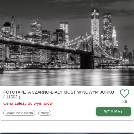
FOTOTAPETA CZARNO-BIAŁY MOST W NOWYM JORKU
( 11503 )
36
Cena zależy od wymiarów
WYMIARY
Fototapety
Fototapety
Czarno-białe miasto
Mosty