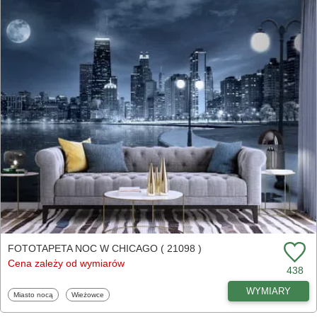
FOTOTAPETA NOC W CHICAGO ( 21098 )
Cena zależy od wymiarów
438
WYMIARY
Fototapety
Fototapety
Miasto nocą
Wieżowce