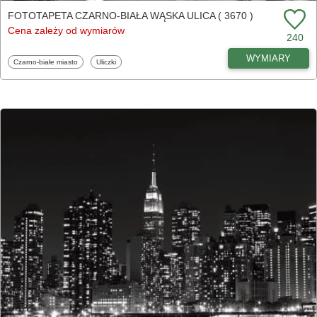
FOTOTAPETA CZARNO-BIAŁA WĄSKA ULICA ( 3670 )
Cena zależy od wymiarów
240
WYMIARY
Fototapety
Fototapety
Czarno-białe miasto
Uliczki