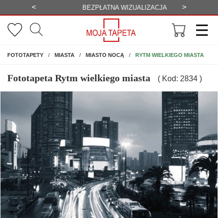
<
>
-20%
BEZPŁATNA WIZUALIZACJA
WYS
NA ŚCIANĘ
RYTM WIELKIEGO MIASTA
FOTOTAPETY
MIASTA
MIASTO NOCĄ
Fototapeta Rytm wielkiego miasta
( Kod: 2834 )