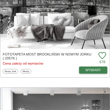
FOTOTAPETA MOST BROOKLIŃSKI W NOWYM JORKU
( 20576 )
578
Cena zależy od wymiarów
WYMIARY
Fototapety
Fototapety
Nowy Jork
Mosty