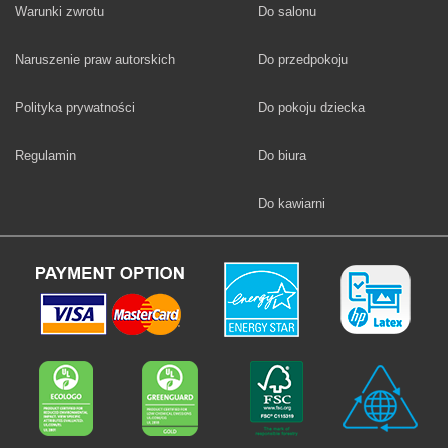
Fototapety
Warunki zwrotu
Do salonu
Fototapety
Naruszenie praw autorskich
Do przedpokoju
Fototapety
Polityka prywatności
Do pokoju dziecka
Fototapety
Regulamin
Do biura
Fototapety
Do kawiarni