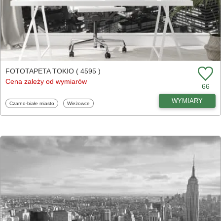
FOTOTAPETA TOKIO ( 4595 )
Cena zależy od wymiarów
66
WYMIARY
Fototapety
Fototapety
Czarno-białe miasto
Wieżowce