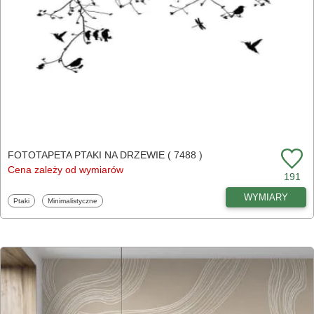
FOTOTAPETA PTAKI NA DRZEWIE ( 7488 )
Cena zależy od wymiarów
191
WYMIARY
Fototapety
Fototapety
Ptaki
Minimalistyczne