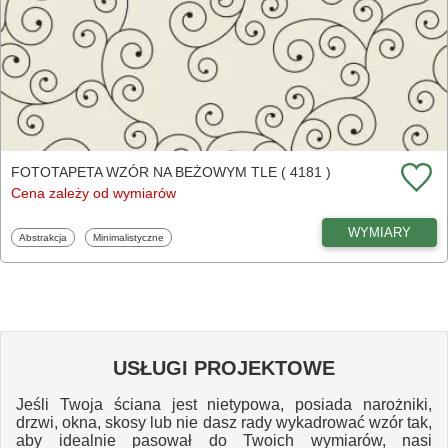
FOTOTAPETA WZÓR NA BEŻOWYM TLE ( 4181 )
Cena zależy od wymiarów
WYMIARY
Fototapety
Fototapety
Abstrakcja
Minimalistyczne
USŁUGI PROJEKTOWE
Jeśli Twoja ściana jest nietypowa, posiada narożniki,
drzwi, okna, skosy lub nie dasz rady wykadrować wzór tak,
aby idealnie pasował do Twoich wymiarów, nasi