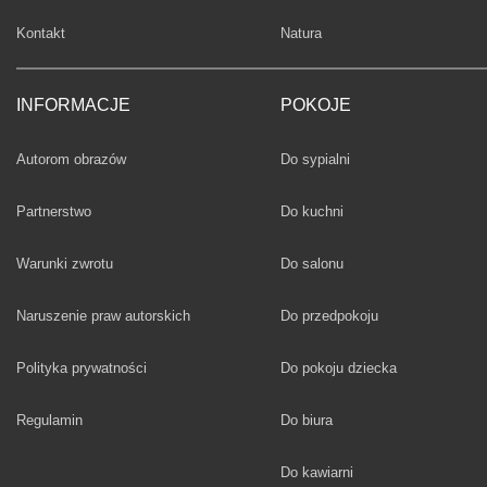
Fototapety
Kontakt
Natura
INFORMACJE
POKOJE
Fototapety
Autorom obrazów
Do sypialni
Fototapety
Partnerstwo
Do kuchni
Fototapety
Warunki zwrotu
Do salonu
Fototapety
Naruszenie praw autorskich
Do przedpokoju
Fototapety
Polityka prywatności
Do pokoju dziecka
Fototapety
Regulamin
Do biura
Fototapety
Do kawiarni