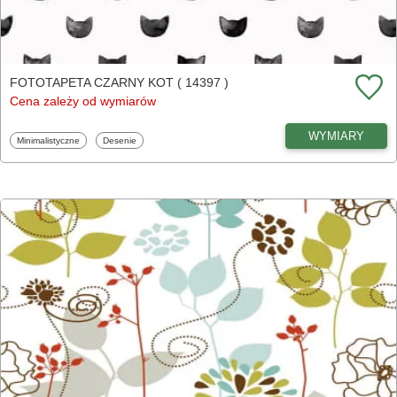
FOTOTAPETA CZARNY KOT ( 14397 )
Cena zależy od wymiarów
WYMIARY
Fototapety
Fototapety
Minimalistyczne
Desenie