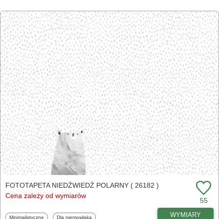
FOTOTAPETA NIEDŹWIEDŹ POLARNY ( 26182 )
Cena zależy od wymiarów
55
WYMIARY
Fototapety
Fototapety
Minimalistyczne
Dla niemowlaka