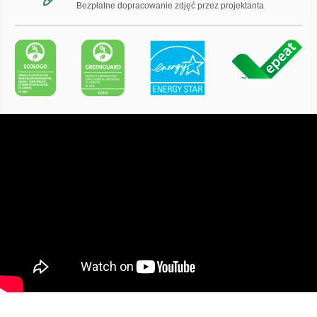
Bezpłatne dopracowanie zdjęć przez projektanta