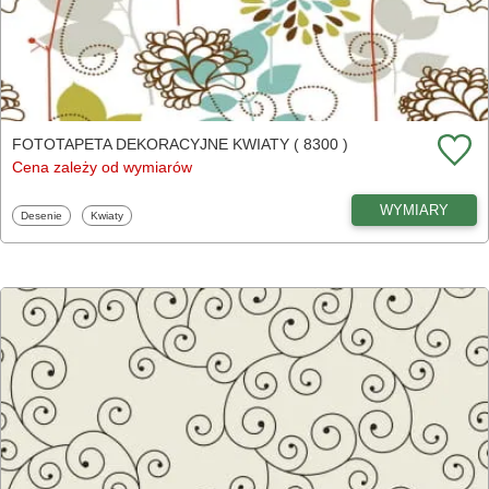
FOTOTAPETA DEKORACYJNE KWIATY ( 8300 )
Cena zależy od wymiarów
WYMIARY
Fototapety
Fototapety
Desenie
Kwiaty