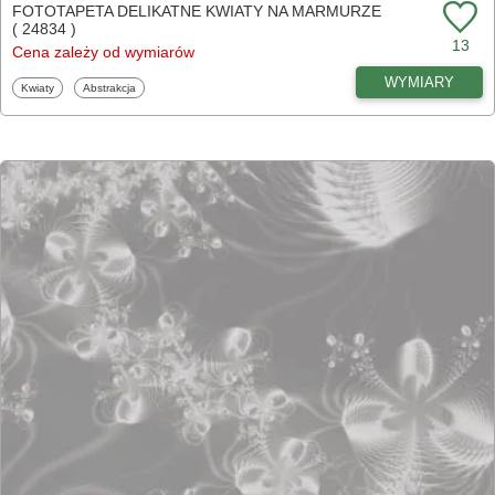
FOTOTAPETA DELIKATNE KWIATY NA MARMURZE
( 24834 )
13
Cena zależy od wymiarów
WYMIARY
Fototapety
Fototapety
Kwiaty
Abstrakcja