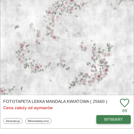
FOTOTAPETA LEKKA MANDALA KWIATOWA ( 25660 )
Cena zależy od wymiarów
89
WYMIARY
Fototapety
Fototapety
Abstrakcja
Minimalistyczne