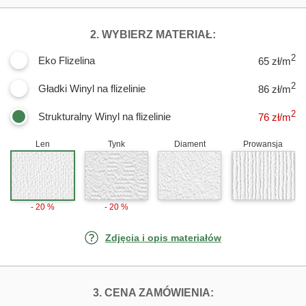
DLA FOTOTAPET
2. WYBIERZ MATERIAŁ:
2
Eko Flizelina
65 zł/m
2
Gładki Winyl na flizelinie
86 zł/m
2
Strukturalny Winyl na flizelinie
76
zł/m
Len
Tynk
Diament
Prowansja
- 20 %
- 20 %
Zdjęcia i opis materiałów
FOTOTAPETY FR
3. CENA ZAMÓWIENIA: