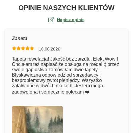
O TA
OPINIE NASZYCH KLIENTÓW
Napisz opinię
Ocena
Żaneta
10.06.2026
Numer zamówienia
Tapeta rewelacja! Jakość bez zarzutu. Efekt Wow!!
Chciałam też napisać że obsługa na medal :) przez
swoje gapiostwo zamówiłam dwie tapety.
Błyskawiczna odpowiedź od sprzedawcy i
Imię
bezproblemowy zwrot pieniędzy. Wszystko
załatwione w dwóch mailach. Jestem mega
zadowolona i serdecznie polecam ❤️
Komentarz