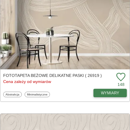
FOTOTAPETA BEŻOWE DELIKATNE PASKI ( 26919 )
Cena zależy od wymiarów
148
WYMIARY
Fototapety
Fototapety
Abstrakcja
Minimalistyczne