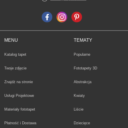
MENU
TEMATY
Fototapety
Katalog tapet
Popularne
Twoje zdjęcie
Fototapety 3D
Fototapety
Znajdż na stronie
Abstrakcja
Fototapety
Usługi Projektowe
Kwiaty
Fototapety
Materiały fototapet
Liście
Fototapety
Płatność i Dostawa
Dziecięce