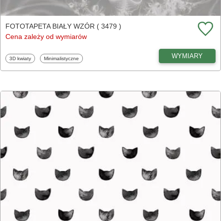
FOTOTAPETA BIAŁY WZÓR ( 3479 )
Cena zależy od wymiarów
WYMIARY
Fototapety
Fototapety
3D kwiaty
Minimalistyczne