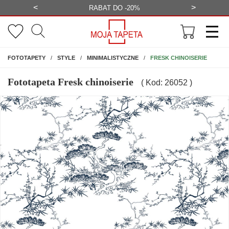
<
>
-20%
BEZPŁATNA WIZUALIZACJA
WYS
NA ŚCIANĘ
FRESK CHINOISERIE
FOTOTAPETY
STYLE
MINIMALISTYCZNE
Fototapeta Fresk chinoiserie
( Kod: 26052 )