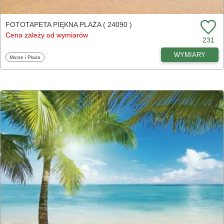
FOTOTAPETA PIĘKNA PLAŻA ( 24090 )
Cena zależy od wymiarów
231
WYMIARY
Fototapety
Morze i Plaża