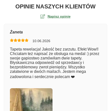
O TA
OPINIE NASZYCH KLIENTÓW
Napisz opinię
Ocena
Żaneta
10.06.2026
Numer zamówienia
Tapeta rewelacja! Jakość bez zarzutu. Efekt Wow!!
Chciałam też napisać że obsługa na medal :) przez
swoje gapiostwo zamówiłam dwie tapety.
Błyskawiczna odpowiedź od sprzedawcy i
Imię
bezproblemowy zwrot pieniędzy. Wszystko
załatwione w dwóch mailach. Jestem mega
zadowolona i serdecznie polecam ❤️
Komentarz