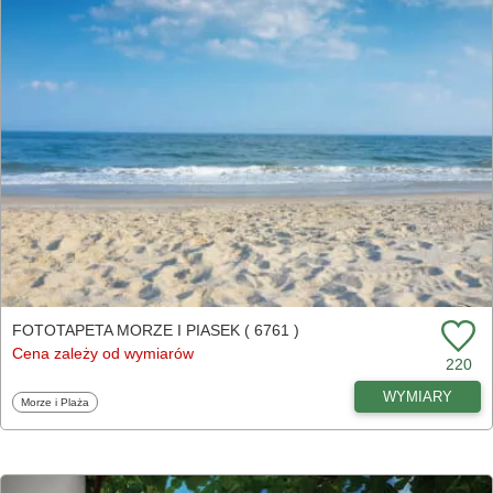
FOTOTAPETA MORZE I PIASEK ( 6761 )
Cena zależy od wymiarów
220
WYMIARY
Fototapety
Morze i Plaża