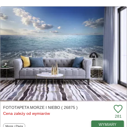
FOTOTAPETA MORZE I NIEBO ( 26875 )
Cena zależy od wymiarów
281
WYMIARY
Fototapety
Morze i Plaża