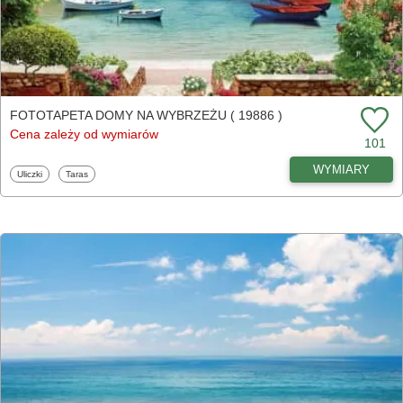
FOTOTAPETA DOMY NA WYBRZEŻU ( 19886 )
Cena zależy od wymiarów
101
WYMIARY
Fototapety
Fototapety
Uliczki
Taras