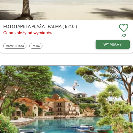
FOTOTAPETA PLAŻA I PALMA ( 5210 )
Cena zależy od wymiarów
82
WYMIARY
Fototapety
Fototapety
Morze i Plaża
Palmy