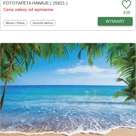
FOTOTAPETA HAWAJE ( 25821 )
Cena zależy od wymiarów
439
WYMIARY
Fototapety
Fototapety
Morze i Plaża
Zachód słońca