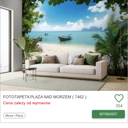
FOTOTAPETA PLAŻA NAD MORZEM ( 7462 )
Cena zależy od wymiarów
254
WYMIARY
Fototapety
Morze i Plaża