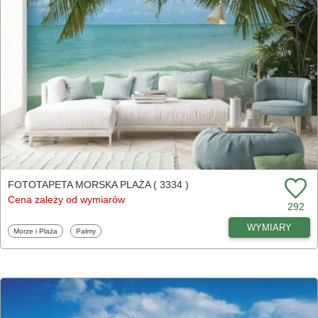
FOTOTAPETA MORSKA PLAŻA ( 3334 )
Cena zależy od wymiarów
292
WYMIARY
Fototapety
Fototapety
Morze i Plaża
Palmy