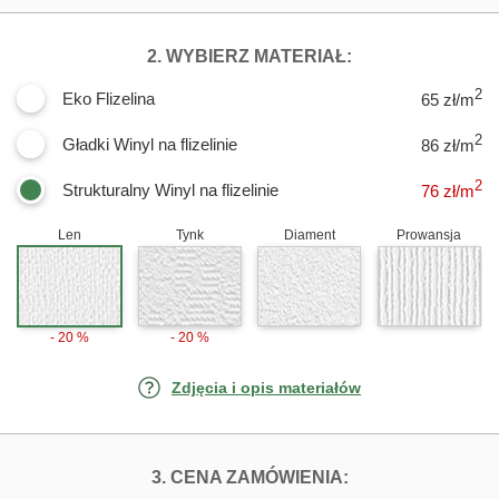
DLA FOTOTAPE
2. WYBIERZ MATERIAŁ:
2
Eko Flizelina
65 zł/m
2
Gładki Winyl na flizelinie
86 zł/m
2
Strukturalny Winyl na flizelinie
76
zł/m
Len
Tynk
Diament
Prowansja
- 20 %
- 20 %
Zdjęcia i opis materiałów
FOTOTAPETY B
3. CENA ZAMÓWIENIA: