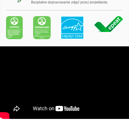
Bezpłatne dopracowanie zdjęć przez projektanta