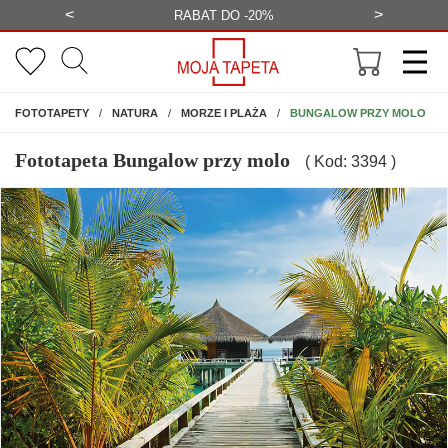
<
>
-20%
BEZPŁATNA WIZUALIZACJA
WYS
NA ŚCIANĘ
BUNGALOW PRZY MOLO
FOTOTAPETY
NATURA
MORZE I PLAŻA
Fototapeta Bungalow przy molo
( Kod: 3394 )