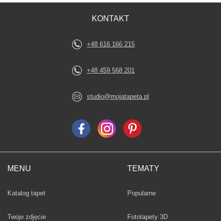
KONTAKT
+48 616 166 215
+48 459 568 201
studio@mojatapeta.pl
MENU
TEMATY
Fototapety
Katalog tapet
Popularne
Twoje zdjęcie
Fototapety 3D