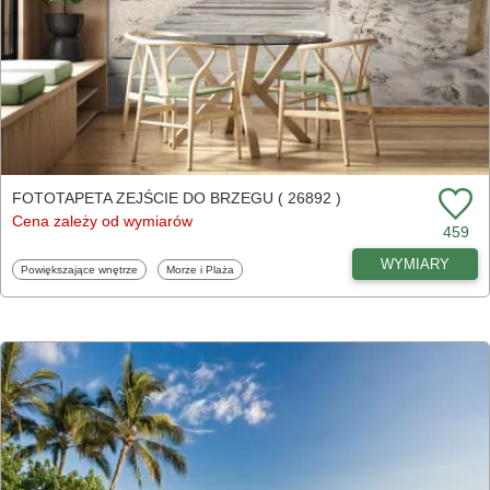
FOTOTAPETA ZEJŚCIE DO BRZEGU ( 26892 )
Cena zależy od wymiarów
459
WYMIARY
Fototapety
Fototapety
Powiększające wnętrze
Morze i Plaża