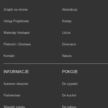
Fototapety
Znajdż na stronie
Abstrakcja
Fototapety
Usługi Projektowe
Kwiaty
Fototapety
Materiały fototapet
Liście
Fototapety
Płatność i Dostawa
Dziecięce
Fototapety
Kontakt
Natura
INFORMACJE
POKOJE
Fototapety
Autorom obrazów
Do sypialni
Fototapety
Partnerstwo
Do kuchni
Fototapety
Warunki zwrotu
Do salonu