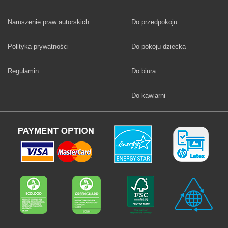
Fototapety
Naruszenie praw autorskich
Do przedpokoju
Fototapety
Polityka prywatności
Do pokoju dziecka
Fototapety
Regulamin
Do biura
Fototapety
Do kawiarni