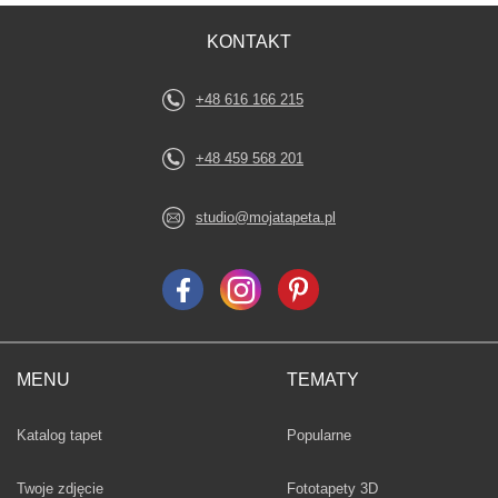
KONTAKT
+48 616 166 215
+48 459 568 201
studio@mojatapeta.pl
MENU
TEMATY
Fototapety
Katalog tapet
Popularne
Twoje zdjęcie
Fototapety 3D