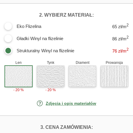
DLA FOTOTAPE
2. WYBIERZ MATERIAŁ:
2
Eko Flizelina
65 zł/m
2
Gładki Winyl na flizelinie
86 zł/m
2
Strukturalny Winyl na flizelinie
76
zł/m
Len
Tynk
Diament
Prowansja
- 20 %
- 20 %
Zdjęcia i opis materiałów
FOTOTAPETY H
3. CENA ZAMÓWIENIA: