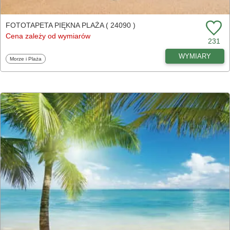
FOTOTAPETA PIĘKNA PLAŻA ( 24090 )
Cena zależy od wymiarów
231
WYMIARY
Fototapety
Morze i Plaża