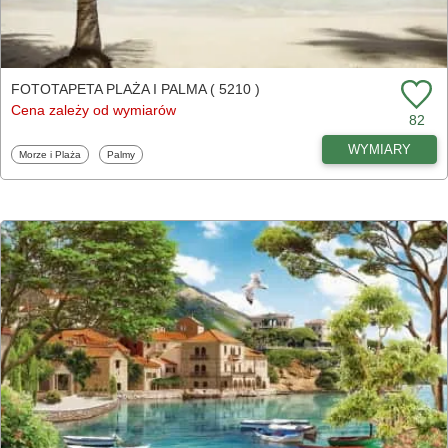
FOTOTAPETA PLAŻA I PALMA ( 5210 )
Cena zależy od wymiarów
82
WYMIARY
Fototapety
Fototapety
Morze i Plaża
Palmy