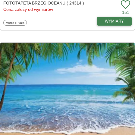
FOTOTAPETA BRZEG OCEANU ( 24314 )
Cena zależy od wymiarów
151
WYMIARY
Fototapety
Morze i Plaża