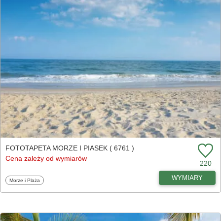
FOTOTAPETA MORZE I PIASEK ( 6761 )
Cena zależy od wymiarów
220
WYMIARY
Fototapety
Morze i Plaża