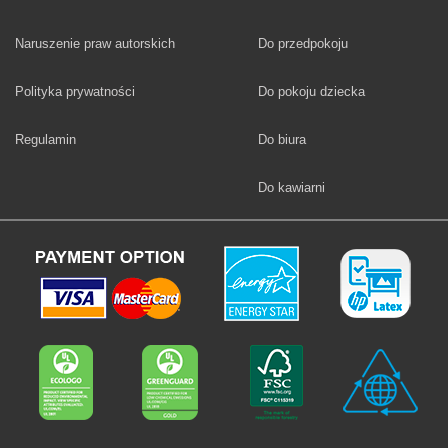
Fototapety
Naruszenie praw autorskich
Do przedpokoju
Fototapety
Polityka prywatności
Do pokoju dziecka
Fototapety
Regulamin
Do biura
Fototapety
Do kawiarni