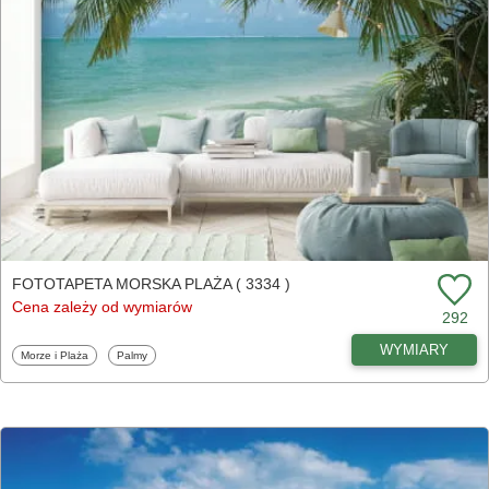
FOTOTAPETA MORSKA PLAŻA ( 3334 )
Cena zależy od wymiarów
292
WYMIARY
Fototapety
Fototapety
Morze i Plaża
Palmy