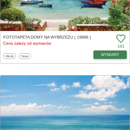
FOTOTAPETA DOMY NA WYBRZEŻU ( 19886 )
Cena zależy od wymiarów
101
WYMIARY
Fototapety
Fototapety
Uliczki
Taras