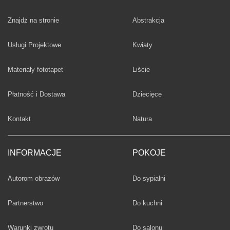
Fototapety
Znajdż na stronie
Abstrakcja
Fototapety
Usługi Projektowe
Kwiaty
Fototapety
Materiały fototapet
Liście
Fototapety
Płatność i Dostawa
Dziecięce
Fototapety
Kontakt
Natura
INFORMACJE
POKOJE
Fototapety
Autorom obrazów
Do sypialni
Fototapety
Partnerstwo
Do kuchni
Fototapety
Warunki zwrotu
Do salonu