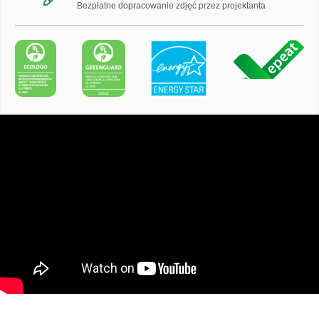
Bezpłatne dopracowanie zdjęć przez projektanta