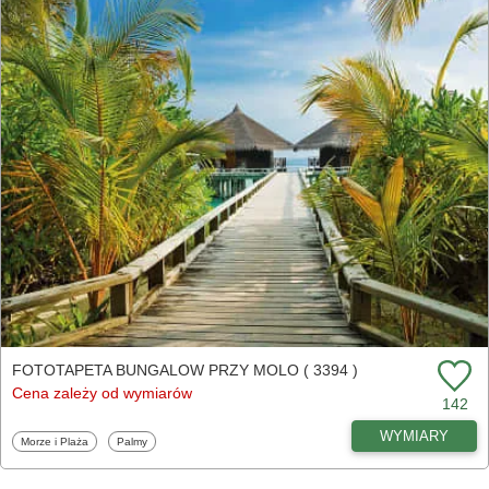
FOTOTAPETA BUNGALOW PRZY MOLO ( 3394 )
Cena zależy od wymiarów
142
WYMIARY
Fototapety
Fototapety
Morze i Plaża
Palmy