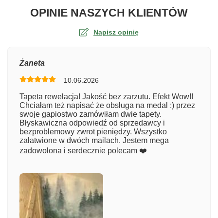
O TA
OPINIE NASZYCH KLIENTÓW
Napisz opinię
Ocena
Żaneta
10.06.2026
Numer zamówienia
Tapeta rewelacja! Jakość bez zarzutu. Efekt Wow!!
Chciałam też napisać że obsługa na medal :) przez
swoje gapiostwo zamówiłam dwie tapety.
Błyskawiczna odpowiedź od sprzedawcy i
Imię
bezproblemowy zwrot pieniędzy. Wszystko
załatwione w dwóch mailach. Jestem mega
zadowolona i serdecznie polecam ❤️
Komentarz