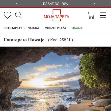
<
>
-20%
BEZPŁATNA WIZUALIZACJA
WYS
NA ŚCIANĘ
HAWAJE
FOTOTAPETY
NATURA
MORZE I PLAŻA
Fototapeta Hawaje
( Kod: 25821 )