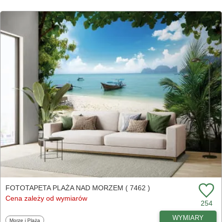
FOTOTAPETA PLAŻA NAD MORZEM ( 7462 )
Cena zależy od wymiarów
254
WYMIARY
Fototapety
Morze i Plaża