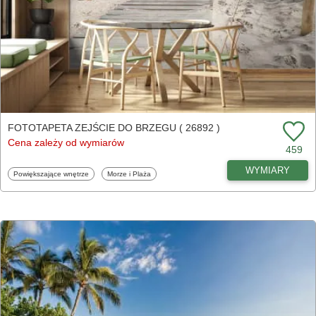
FOTOTAPETA ZEJŚCIE DO BRZEGU ( 26892 )
Cena zależy od wymiarów
459
WYMIARY
Fototapety
Fototapety
Powiększające wnętrze
Morze i Plaża