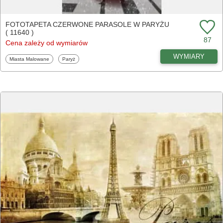
FOTOTAPETA CZERWONE PARASOLE W PARYŻU
( 11640 )
87
Cena zależy od wymiarów
WYMIARY
Fototapety
Fototapety
Miasta Malowane
Paryż