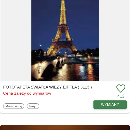
FOTOTAPETA ŚWIATŁA WIEŻY EIFFLA ( 5113 )
Cena zależy od wymiarów
412
WYMIARY
Fototapety
Fototapety
Miasto nocą
Paryż