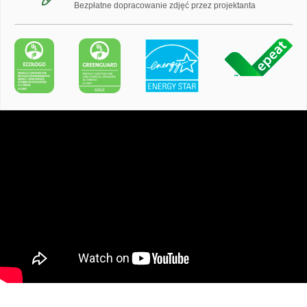
Bezpłatne dopracowanie zdjęć przez projektanta