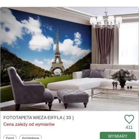
FOTOTAPETA WIEŻA EIFFLA ( 33 )
Cena zależy od wymiarów
411
WYMIARY
Fototapety
Fototapety
Paryż
Architektura