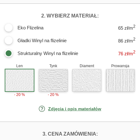
DLA FOTOTAPE
2. WYBIERZ MATERIAŁ:
2
Eko Flizelina
65 zł/m
2
Gładki Winyl na flizelinie
86 zł/m
2
Strukturalny Winyl na flizelinie
76
zł/m
Len
Tynk
Diament
Prowansja
- 20 %
- 20 %
Zdjęcia i opis materiałów
FOTOTAPETY SY
3. CENA ZAMÓWIENIA: