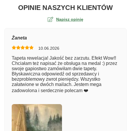
O TA
OPINIE NASZYCH KLIENTÓW
Napisz opinię
Ocena
Żaneta
10.06.2026
Numer zamówienia
Tapeta rewelacja! Jakość bez zarzutu. Efekt Wow!!
Chciałam też napisać że obsługa na medal :) przez
swoje gapiostwo zamówiłam dwie tapety.
Błyskawiczna odpowiedź od sprzedawcy i
Imię
bezproblemowy zwrot pieniędzy. Wszystko
załatwione w dwóch mailach. Jestem mega
zadowolona i serdecznie polecam ❤️
Komentarz