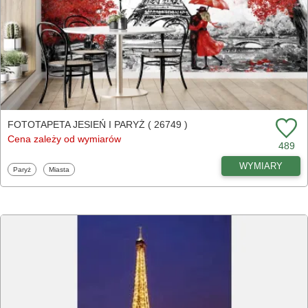
FOTOTAPETA JESIEŃ I PARYŻ ( 26749 )
Cena zależy od wymiarów
489
WYMIARY
Fototapety
Fototapety
Paryż
Miasta