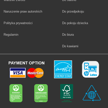
Fototapety
Naruszenie praw autorskich
Do przedpokoju
Fototapety
Polityka prywatności
Do pokoju dziecka
Fototapety
Regulamin
Do biura
Fototapety
Do kawiarni