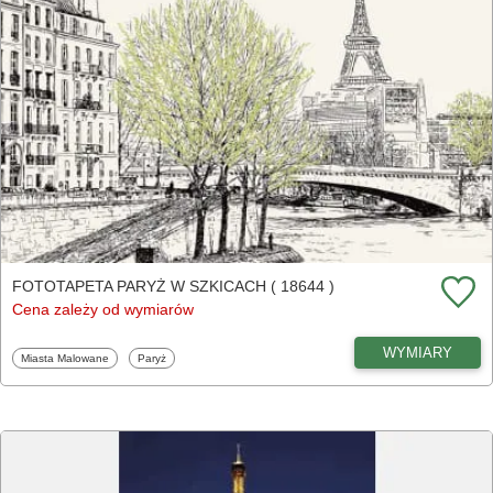
FOTOTAPETA PARYŻ W SZKICACH ( 18644 )
Cena zależy od wymiarów
WYMIARY
Fototapety
Fototapety
Miasta Malowane
Paryż