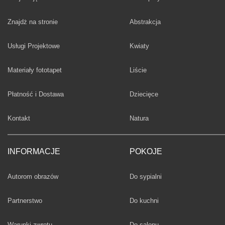
Fototapety
Znajdż na stronie
Abstrakcja
Fototapety
Usługi Projektowe
Kwiaty
Fototapety
Materiały fototapet
Liście
Fototapety
Płatność i Dostawa
Dziecięce
Fototapety
Kontakt
Natura
INFORMACJE
POKOJE
Fototapety
Autorom obrazów
Do sypialni
Fototapety
Partnerstwo
Do kuchni
Fototapety
Warunki zwrotu
Do salonu