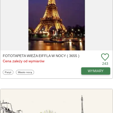
FOTOTAPETA WIEŻA EIFFLA W NOCY ( 3655 )
Cena zależy od wymiarów
243
WYMIARY
Fototapety
Fototapety
Paryż
Miasto nocą