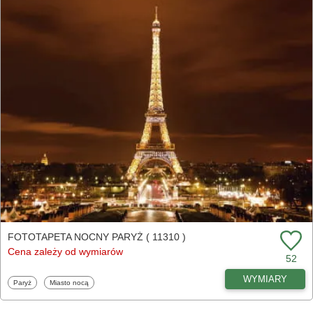
FOTOTAPETA NOCNY PARYŻ ( 11310 )
Cena zależy od wymiarów
52
WYMIARY
Fototapety
Fototapety
Paryż
Miasto nocą