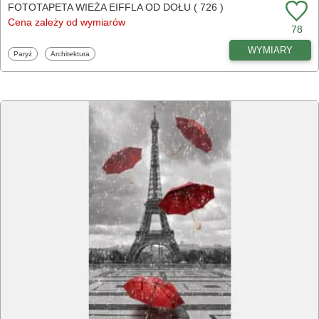
FOTOTAPETA WIEŻA EIFFLA OD DOŁU ( 726 )
Cena zależy od wymiarów
78
WYMIARY
Fototapety
Fototapety
Paryż
Architektura