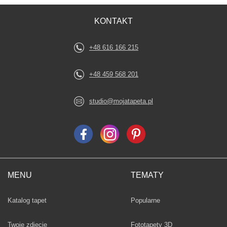
KONTAKT
+48 616 166 215
+48 459 568 201
studio@mojatapeta.pl
MENU
TEMATY
Fototapety
Katalog tapet
Popularne
Twoje zdjęcie
Fototapety 3D