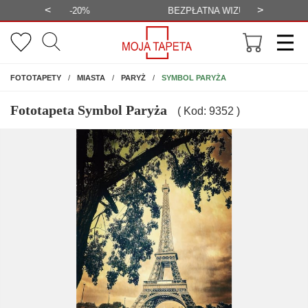
<
>
-20%
BEZPŁATNA WIZUALIZACJA
WYS
NA ŚCIANĘ
SYMBOL PARYŻA
FOTOTAPETY
MIASTA
PARYŻ
Fototapeta Symbol Paryża
( Kod: 9352 )