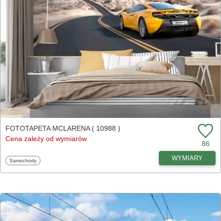
FOTOTAPETA MCLARENA ( 10988 )
Cena zależy od wymiarów
86
WYMIARY
Fototapety
Samochody