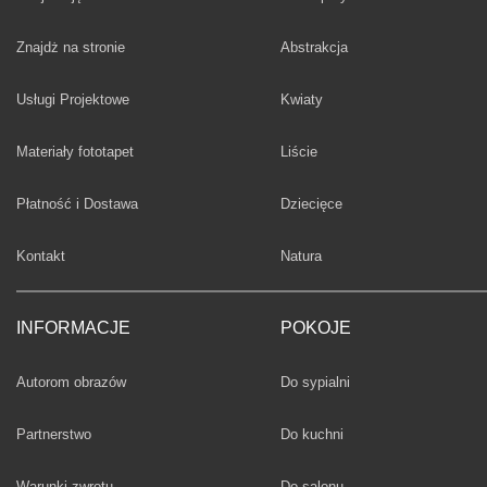
Fototapety
Znajdż na stronie
Abstrakcja
Fototapety
Usługi Projektowe
Kwiaty
Fototapety
Materiały fototapet
Liście
Fototapety
Płatność i Dostawa
Dziecięce
Fototapety
Kontakt
Natura
INFORMACJE
POKOJE
Fototapety
Autorom obrazów
Do sypialni
Fototapety
Partnerstwo
Do kuchni
Fototapety
Warunki zwrotu
Do salonu