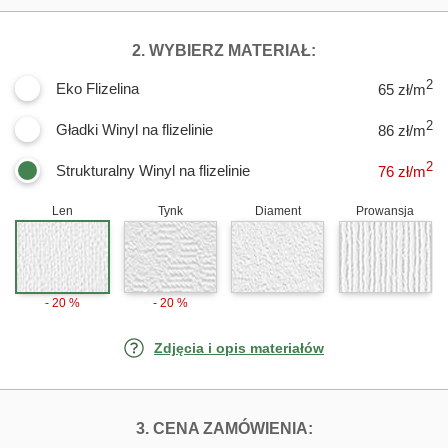
DLA FOTOTAPET
2. WYBIERZ MATERIAŁ:
2
Eko Flizelina
65 zł/m
2
Gładki Winyl na flizelinie
86 zł/m
2
Strukturalny Winyl na flizelinie
76
zł/m
Len
Tynk
Diament
Prowansja
- 20 %
- 20 %
Zdjęcia i opis materiałów
FOTOTAPETY CZ
3. CENA ZAMÓWIENIA: