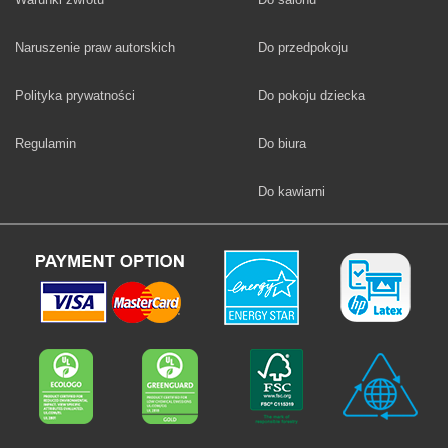
Fototapety
Naruszenie praw autorskich
Do przedpokoju
Fototapety
Polityka prywatności
Do pokoju dziecka
Fototapety
Regulamin
Do biura
Fototapety
Do kawiarni