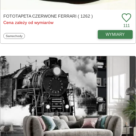
FOTOTAPETA CZERWONE FERRARI ( 1262 )
Cena zależy od wymiarów
111
WYMIARY
Fototapety
Samochody