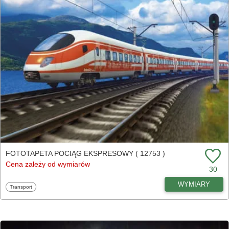
FOTOTAPETA POCIĄG EKSPRESOWY ( 12753 )
Cena zależy od wymiarów
30
WYMIARY
Fototapety
Transport