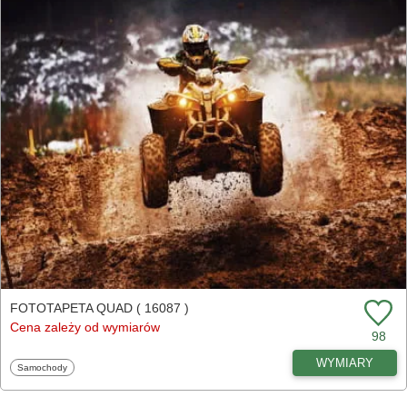
FOTOTAPETA QUAD ( 16087 )
Cena zależy od wymiarów
98
WYMIARY
Fototapety
Samochody