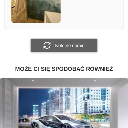
Załącz zdjęcie
Prześlij opinię
Kolejne opinie
MOŻE CI SIĘ SPODOBAĆ RÓWNIEŻ