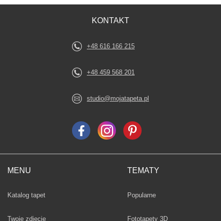
KONTAKT
+48 616 166 215
+48 459 568 201
studio@mojatapeta.pl
MENU
TEMATY
Fototapety
Katalog tapet
Popularne
Twoje zdjęcie
Fototapety 3D