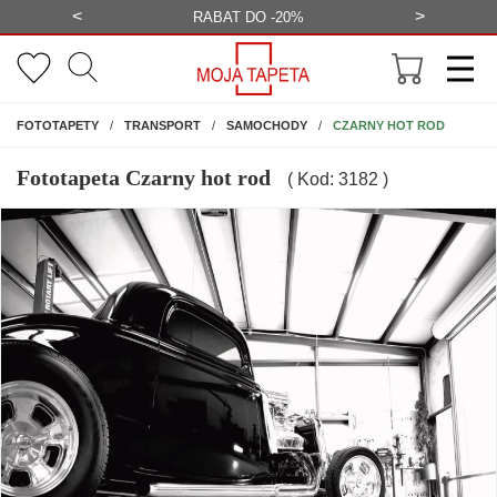
<
>
-20%
BEZPŁATNA WIZUALIZACJA
WYS
NA ŚCIANĘ
CZARNY HOT ROD
FOTOTAPETY
TRANSPORT
SAMOCHODY
Fototapeta Czarny hot rod
( Kod: 3182 )