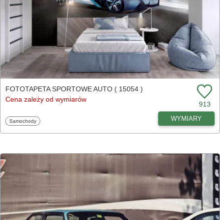
FOTOTAPETA SPORTOWE AUTO ( 15054 )
Cena zależy od wymiarów
913
WYMIARY
Fototapety
Samochody