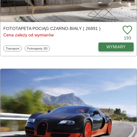
FOTOTAPETA POCIĄG CZARNO-BIAŁY ( 26891 )
Cena zależy od wymiarów
193
WYMIARY
Fototapety
Fototapety
Transport
Fototapety 3D