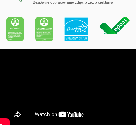
Bezpłatne dopracowanie zdjęć przez projektanta