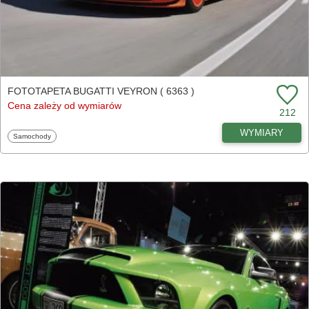
FOTOTAPETA BUGATTI VEYRON ( 6363 )
Cena zależy od wymiarów
212
WYMIARY
Fototapety
Samochody