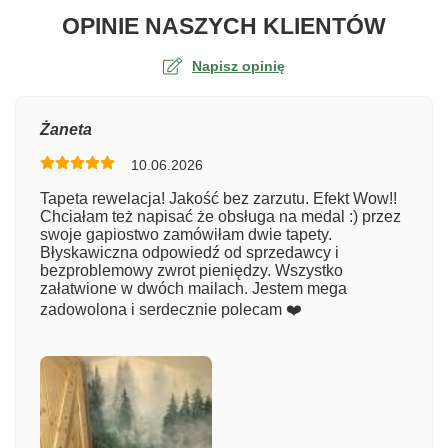
O TA
OPINIE NASZYCH KLIENTÓW
Napisz opinię
Ocena
Żaneta
10.06.2026
Numer zamówienia
Tapeta rewelacja! Jakość bez zarzutu. Efekt Wow!!
Chciałam też napisać że obsługa na medal :) przez
swoje gapiostwo zamówiłam dwie tapety.
Błyskawiczna odpowiedź od sprzedawcy i
Imię
bezproblemowy zwrot pieniędzy. Wszystko
załatwione w dwóch mailach. Jestem mega
zadowolona i serdecznie polecam ❤️
Komentarz