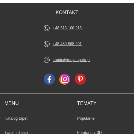
KONTAKT
+48 616 166 215
+48 459 568 201
studio@mojatapeta.pl
MENU
TEMATY
Fototapety
Katalog tapet
Popularne
Twoje zdjęcie
Fototapety 3D