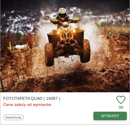
FOTOTAPETA QUAD ( 16087 )
Cena zależy od wymiarów
98
WYMIARY
Fototapety
Samochody