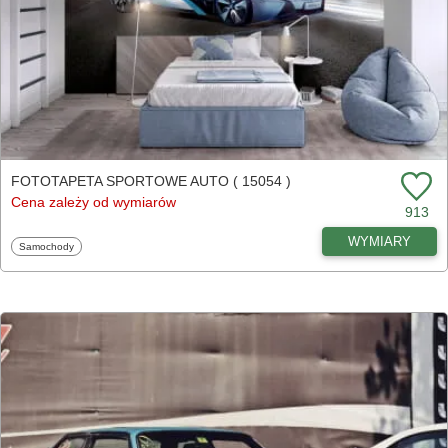
FOTOTAPETA SPORTOWE AUTO ( 15054 )
Cena zależy od wymiarów
913
WYMIARY
Fototapety
Samochody