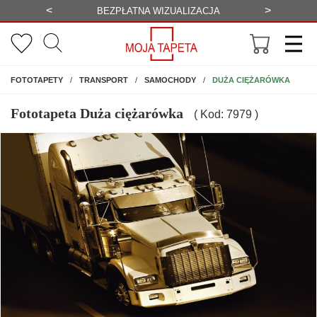
<
>
-20%
BEZPŁATNA WIZUALIZACJA
WYS
NA ŚCIANĘ
DUŻA CIĘŻARÓWKA
FOTOTAPETY
TRANSPORT
SAMOCHODY
Fototapeta Duża ciężarówka
( Kod: 7979 )