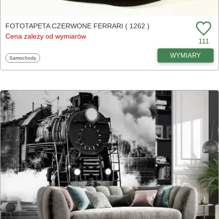
FOTOTAPETA CZERWONE FERRARI ( 1262 )
Cena zależy od wymiarów
111
WYMIARY
Fototapety
Samochody