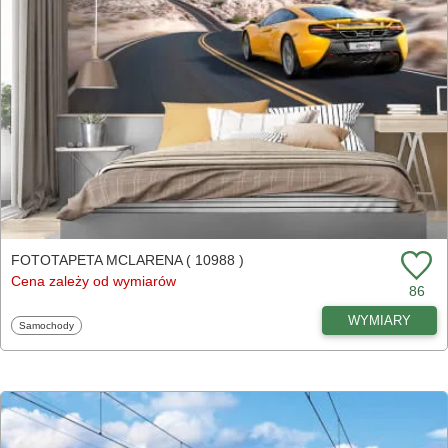
FOTOTAPETA MCLARENA ( 10988 )
Cena zależy od wymiarów
86
WYMIARY
Fototapety
Samochody