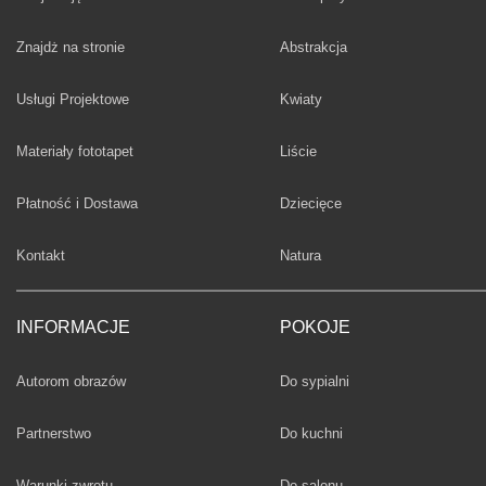
Fototapety
Znajdż na stronie
Abstrakcja
Fototapety
Usługi Projektowe
Kwiaty
Fototapety
Materiały fototapet
Liście
Fototapety
Płatność i Dostawa
Dziecięce
Fototapety
Kontakt
Natura
INFORMACJE
POKOJE
Fototapety
Autorom obrazów
Do sypialni
Fototapety
Partnerstwo
Do kuchni
Fototapety
Warunki zwrotu
Do salonu