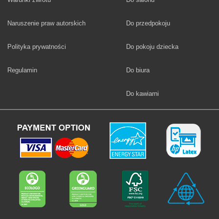
Fototapety
Naruszenie praw autorskich
Do przedpokoju
Fototapety
Polityka prywatności
Do pokoju dziecka
Fototapety
Regulamin
Do biura
Fototapety
Do kawiarni