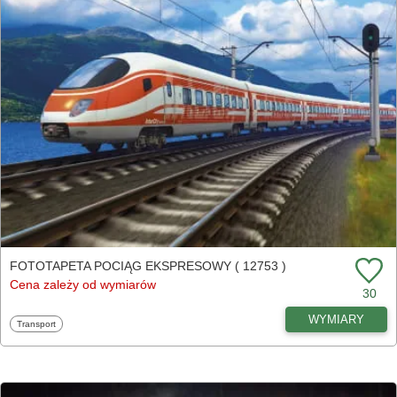
FOTOTAPETA POCIĄG EKSPRESOWY ( 12753 )
Cena zależy od wymiarów
30
WYMIARY
Fototapety
Transport