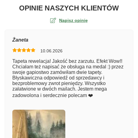
O TA
OPINIE NASZYCH KLIENTÓW
Napisz opinię
Ocena
Żaneta
10.06.2026
Numer zamówienia
Tapeta rewelacja! Jakość bez zarzutu. Efekt Wow!!
Chciałam też napisać że obsługa na medal :) przez
swoje gapiostwo zamówiłam dwie tapety.
Błyskawiczna odpowiedź od sprzedawcy i
Imię
bezproblemowy zwrot pieniędzy. Wszystko
załatwione w dwóch mailach. Jestem mega
zadowolona i serdecznie polecam ❤️
Komentarz