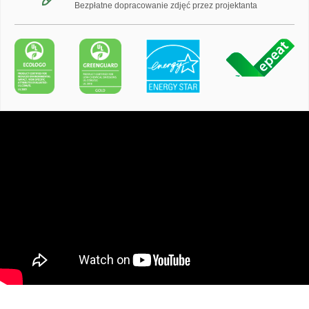
Bezpłatne dopracowanie zdjęć przez projektanta