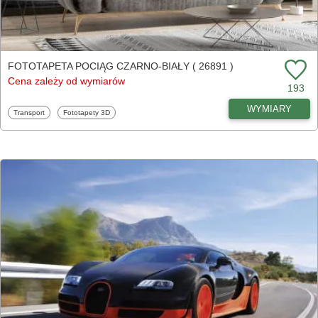
FOTOTAPETA POCIĄG CZARNO-BIAŁY ( 26891 )
Cena zależy od wymiarów
193
WYMIARY
Fototapety
Fototapety
Transport
Fototapety 3D