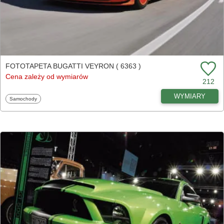
FOTOTAPETA BUGATTI VEYRON ( 6363 )
Cena zależy od wymiarów
212
WYMIARY
Fototapety
Samochody