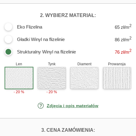
DLA FOTOTAPE
2. WYBIERZ MATERIAŁ:
2
Eko Flizelina
65 zł/m
2
Gładki Winyl na flizelinie
86 zł/m
2
Strukturalny Winyl na flizelinie
76
zł/m
Len
Tynk
Diament
Prowansja
- 20 %
- 20 %
Zdjęcia i opis materiałów
FOTOTAPETY DU
3. CENA ZAMÓWIENIA: