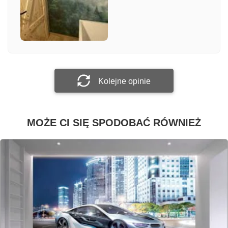
Załącz zdjęcie
Prześlij opinię
Kolejne opinie
MOŻE CI SIĘ SPODOBAĆ RÓWNIEŻ