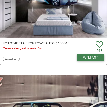
FOTOTAPETA SPORTOWE AUTO ( 15054 )
Cena zależy od wymiarów
913
WYMIARY
Fototapety
Samochody