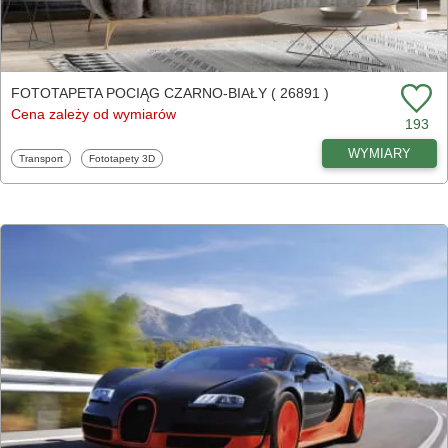
FOTOTAPETA POCIĄG CZARNO-BIAŁY ( 26891 )
Cena zależy od wymiarów
193
WYMIARY
Fototapety
Fototapety
Transport
Fototapety 3D