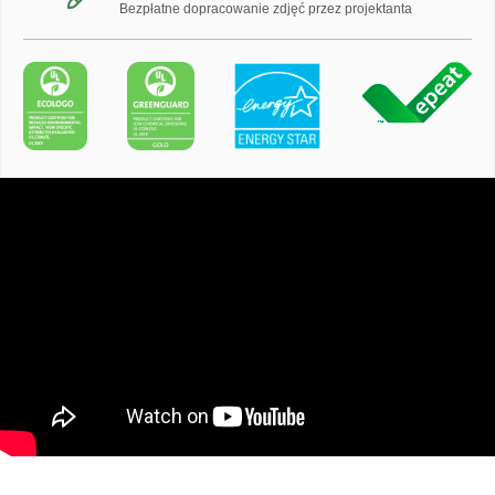
Bezpłatne dopracowanie zdjęć przez projektanta