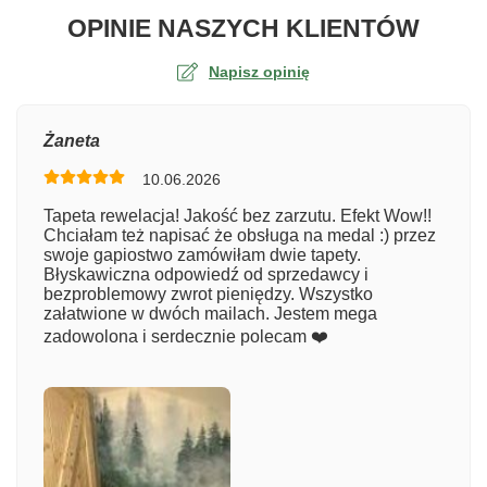
O TA
OPINIE NASZYCH KLIENTÓW
Napisz opinię
Ocena
Żaneta
10.06.2026
Numer zamówienia
Tapeta rewelacja! Jakość bez zarzutu. Efekt Wow!!
Chciałam też napisać że obsługa na medal :) przez
swoje gapiostwo zamówiłam dwie tapety.
Błyskawiczna odpowiedź od sprzedawcy i
Imię
bezproblemowy zwrot pieniędzy. Wszystko
załatwione w dwóch mailach. Jestem mega
zadowolona i serdecznie polecam ❤️
Komentarz