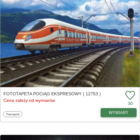
FOTOTAPETA POCIĄG EKSPRESOWY ( 12753 )
Cena zależy od wymiarów
30
WYMIARY
Fototapety
Transport