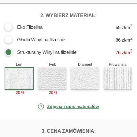
DLA FOTOTAPET
2. WYBIERZ MATERIAŁ:
2
Eko Flizelina
65 zł/m
2
Gładki Winyl na flizelinie
86 zł/m
2
Strukturalny Winyl na flizelinie
76
zł/m
Len
Tynk
Diament
Prowansja
- 20 %
- 20 %
Zdjęcia i opis materiałów
FOTOTAPETY KU
3. CENA ZAMÓWIENIA: