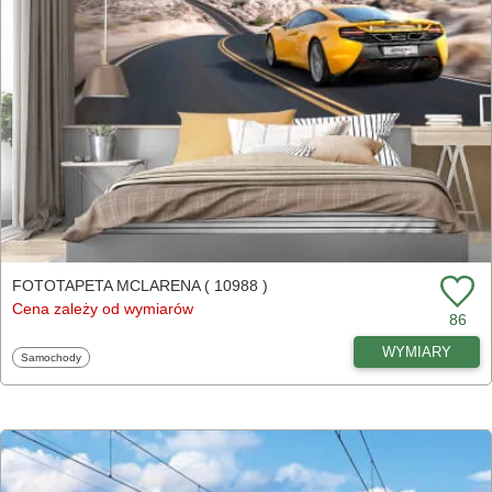
FOTOTAPETA MCLARENA ( 10988 )
Cena zależy od wymiarów
86
WYMIARY
Fototapety
Samochody