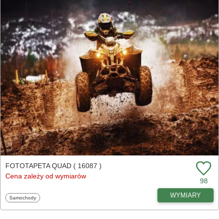
FOTOTAPETA QUAD ( 16087 )
Cena zależy od wymiarów
98
WYMIARY
Fototapety
Samochody