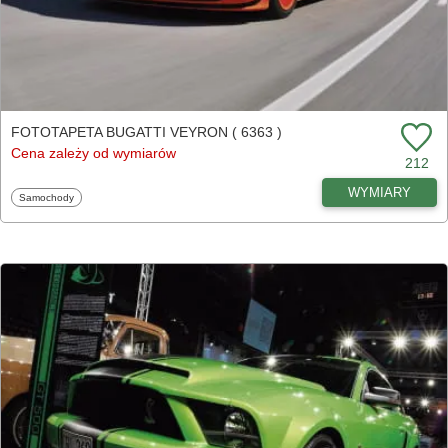
FOTOTAPETA BUGATTI VEYRON ( 6363 )
Cena zależy od wymiarów
212
WYMIARY
Fototapety
Samochody