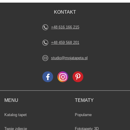
KONTAKT
+48 616 166 215
+48 459 568 201
studio@mojatapeta.pl
MENU
TEMATY
Fototapety
Katalog tapet
Popularne
Twoje zdjęcie
Fototapety 3D