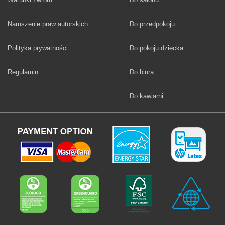
Fototapety
Naruszenie praw autorskich
Do przedpokoju
Fototapety
Polityka prywatności
Do pokoju dziecka
Fototapety
Regulamin
Do biura
Fototapety
Do kawiarni