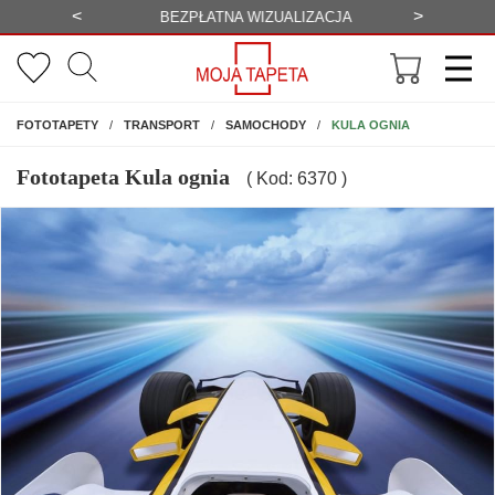
<
>
-20%
BEZPŁATNA WIZUALIZACJA
WYS
NA ŚCIANĘ
KULA OGNIA
FOTOTAPETY
TRANSPORT
SAMOCHODY
Fototapeta Kula ognia
( Kod: 6370 )