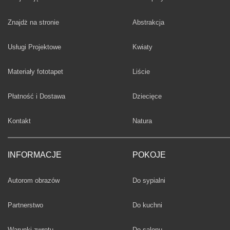
Fototapety
Znajdż na stronie
Abstrakcja
Fototapety
Usługi Projektowe
Kwiaty
Fototapety
Materiały fototapet
Liście
Fototapety
Płatność i Dostawa
Dziecięce
Fototapety
Kontakt
Natura
INFORMACJE
POKOJE
Fototapety
Autorom obrazów
Do sypialni
Fototapety
Partnerstwo
Do kuchni
Fototapety
Warunki zwrotu
Do salonu