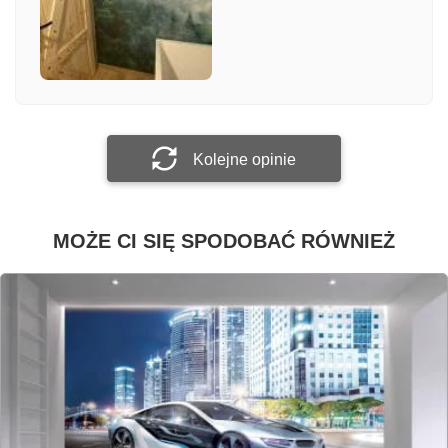
Załącz zdjęcie
Prześlij opinię
Kolejne opinie
MOŻE CI SIĘ SPODOBAĆ RÓWNIEŻ