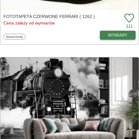
FOTOTAPETA CZERWONE FERRARI ( 1262 )
Cena zależy od wymiarów
111
WYMIARY
Fototapety
Samochody