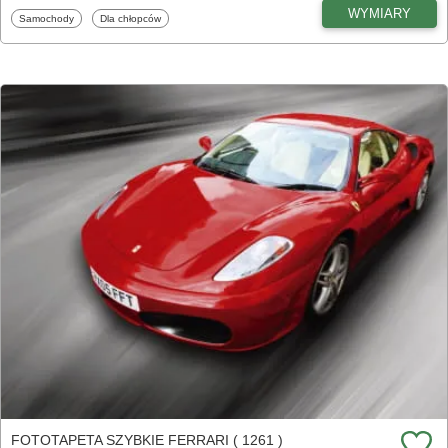
WYMIARY
Fototapety
Fototapety
Samochody
Dla chłopców
FOTOTAPETA SZYBKIE FERRARI ( 1261 )