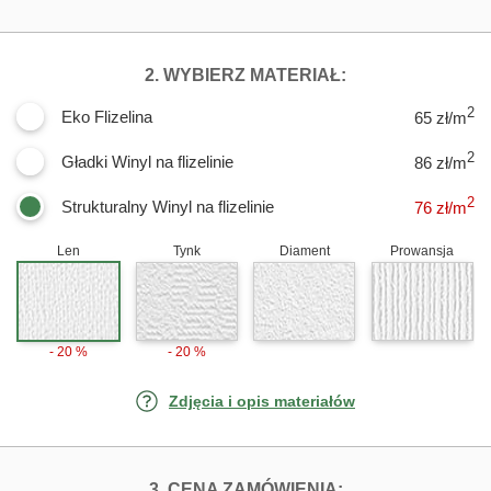
DLA FOTOTAPET
2. WYBIERZ MATERIAŁ:
2
Eko Flizelina
65 zł/m
2
Gładki Winyl na flizelinie
86 zł/m
2
Strukturalny Winyl na flizelinie
76
zł/m
Len
Tynk
Diament
Prowansja
- 20 %
- 20 %
Zdjęcia i opis materiałów
FOTOTAPETY PO
3. CENA ZAMÓWIENIA: