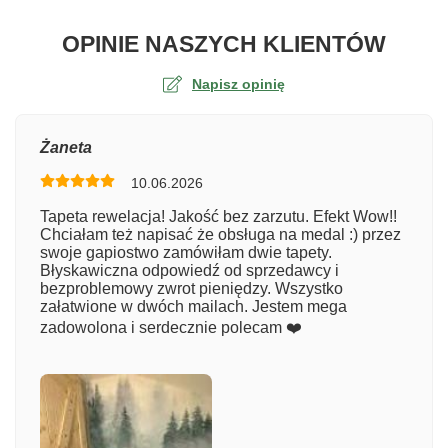
O TA
OPINIE NASZYCH KLIENTÓW
Napisz opinię
Ocena
Żaneta
10.06.2026
Numer zamówienia
Tapeta rewelacja! Jakość bez zarzutu. Efekt Wow!!
Chciałam też napisać że obsługa na medal :) przez
swoje gapiostwo zamówiłam dwie tapety.
Błyskawiczna odpowiedź od sprzedawcy i
Imię
bezproblemowy zwrot pieniędzy. Wszystko
załatwione w dwóch mailach. Jestem mega
zadowolona i serdecznie polecam ❤️
Komentarz