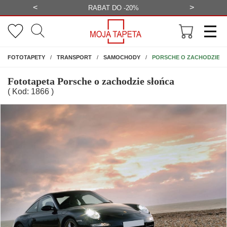
<
>
-20%
BEZPŁATNA WIZUALIZACJA
WYS
NA ŚCIANĘ
PORSCHE O ZACHODZIE 
FOTOTAPETY
TRANSPORT
SAMOCHODY
Fototapeta Porsche o zachodzie słońca
( Kod: 1866 )