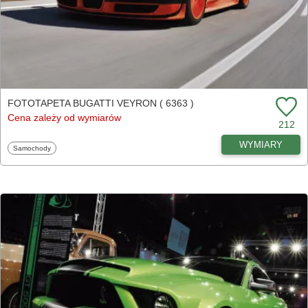
FOTOTAPETA BUGATTI VEYRON ( 6363 )
Cena zależy od wymiarów
212
WYMIARY
Fototapety
Samochody