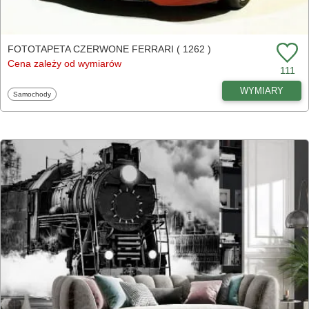
FOTOTAPETA CZERWONE FERRARI ( 1262 )
Cena zależy od wymiarów
111
WYMIARY
Fototapety
Samochody