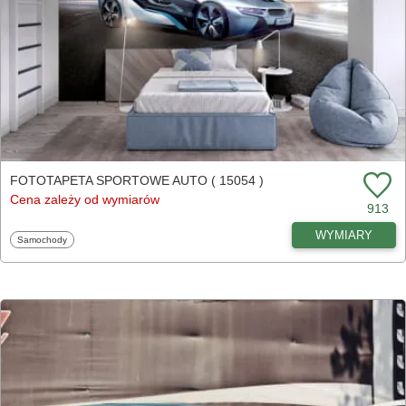
FOTOTAPETA SPORTOWE AUTO ( 15054 )
Cena zależy od wymiarów
913
WYMIARY
Fototapety
Samochody