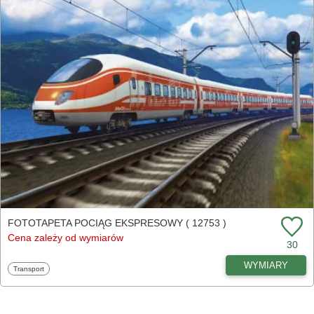
FOTOTAPETA POCIĄG EKSPRESOWY ( 12753 )
Cena zależy od wymiarów
30
WYMIARY
Fototapety
Transport