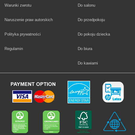
Fototapety
Warunki zwrotu
Do salonu
Fototapety
Naruszenie praw autorskich
Do przedpokoju
Fototapety
Polityka prywatności
Do pokoju dziecka
Fototapety
Regulamin
Do biura
Fototapety
Do kawiarni