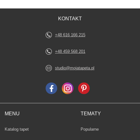
KONTAKT
+48 616 166 215
+48 459 568 201
studio@mojatapeta.pl
MENU
TEMATY
Fototapety
Katalog tapet
Popularne