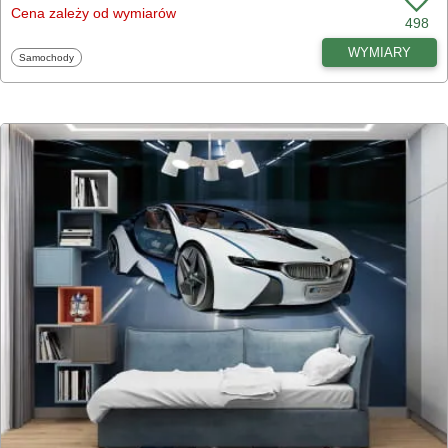
Cena zależy od wymiarów
498
WYMIARY
Fototapety
Samochody