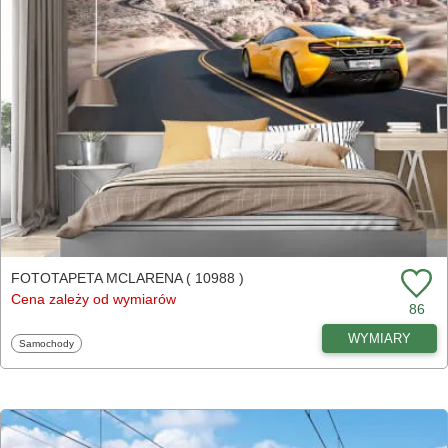
FOTOTAPETA MCLARENA ( 10988 )
Cena zależy od wymiarów
86
WYMIARY
Fototapety
Samochody