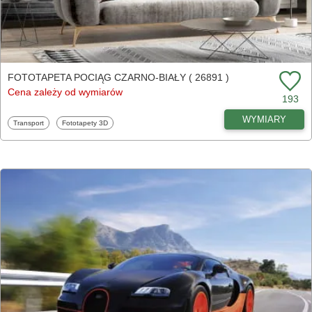
FOTOTAPETA POCIĄG CZARNO-BIAŁY ( 26891 )
Cena zależy od wymiarów
193
WYMIARY
Fototapety
Fototapety
Transport
Fototapety 3D