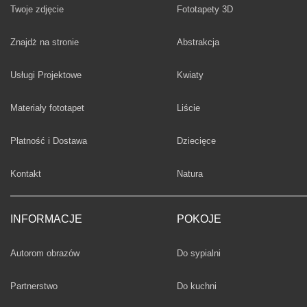
Twoje zdjęcie
Fototapety 3D
Fototapety
Znajdż na stronie
Abstrakcja
Fototapety
Usługi Projektowe
Kwiaty
Fototapety
Materiały fototapet
Liście
Fototapety
Płatność i Dostawa
Dziecięce
Fototapety
Kontakt
Natura
INFORMACJE
POKOJE
Fototapety
Autorom obrazów
Do sypialni
Fototapety
Partnerstwo
Do kuchni