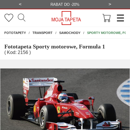
<
>
-20%
BEZPŁATNA WIZUALIZACJA
WYS
NA ŚCIANĘ
SPORTY MOTOROWE, FOR
FOTOTAPETY
TRANSPORT
SAMOCHODY
Fototapeta Sporty motorowe, Formuła 1
( Kod: 2156 )