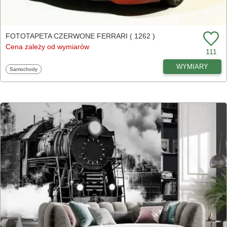
FOTOTAPETA CZERWONE FERRARI ( 1262 )
Cena zależy od wymiarów
111
WYMIARY
Fototapety
Samochody