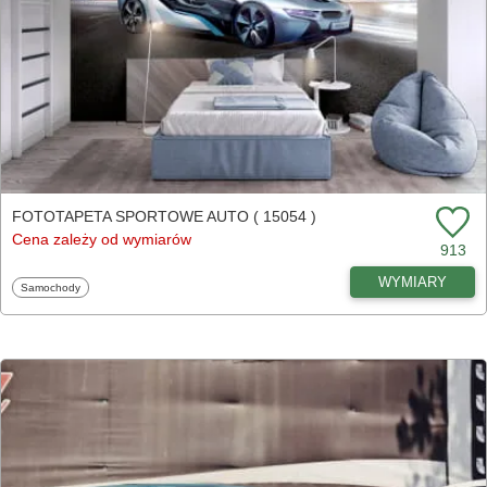
FOTOTAPETA SPORTOWE AUTO ( 15054 )
Cena zależy od wymiarów
913
WYMIARY
Fototapety
Samochody