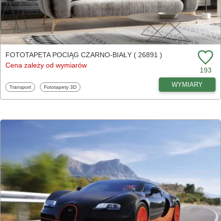
FOTOTAPETA POCIĄG CZARNO-BIAŁY ( 26891 )
Cena zależy od wymiarów
193
WYMIARY
Fototapety
Fototapety
Transport
Fototapety 3D