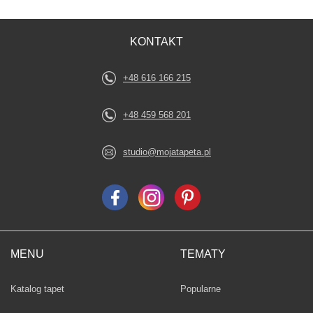
KONTAKT
+48 616 166 215
+48 459 568 201
studio@mojatapeta.pl
MENU
TEMATY
Fototapety
Katalog tapet
Popularne