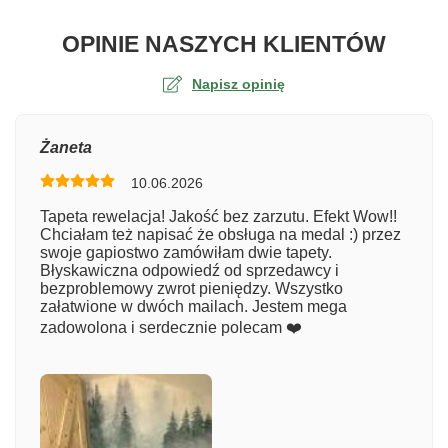
O TA
OPINIE NASZYCH KLIENTÓW
Napisz opinię
Ocena
Żaneta
10.06.2026
Numer zamówienia
Tapeta rewelacja! Jakość bez zarzutu. Efekt Wow!!
Chciałam też napisać że obsługa na medal :) przez
swoje gapiostwo zamówiłam dwie tapety.
Błyskawiczna odpowiedź od sprzedawcy i
Imię
bezproblemowy zwrot pieniędzy. Wszystko
załatwione w dwóch mailach. Jestem mega
zadowolona i serdecznie polecam ❤️
Komentarz