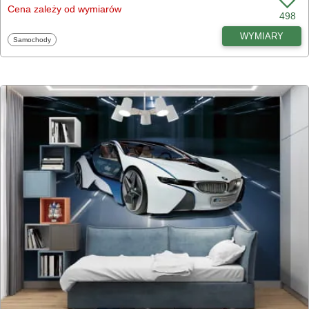
Cena zależy od wymiarów
498
WYMIARY
Fototapety
Samochody