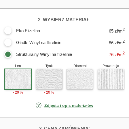
DLA FOTOTAPET
2. WYBIERZ MATERIAŁ:
2
Eko Flizelina
65 zł/m
2
Gładki Winyl na flizelinie
86 zł/m
2
Strukturalny Winyl na flizelinie
76
zł/m
Len
Tynk
Diament
Prowansja
- 20 %
- 20 %
Zdjęcia i opis materiałów
FOTOTAPETY SP
3. CENA ZAMÓWIENIA: