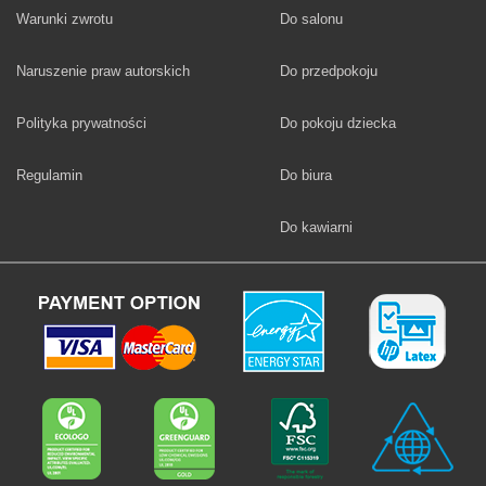
Fototapety
Warunki zwrotu
Do salonu
Fototapety
Naruszenie praw autorskich
Do przedpokoju
Fototapety
Polityka prywatności
Do pokoju dziecka
Fototapety
Regulamin
Do biura
Fototapety
Do kawiarni