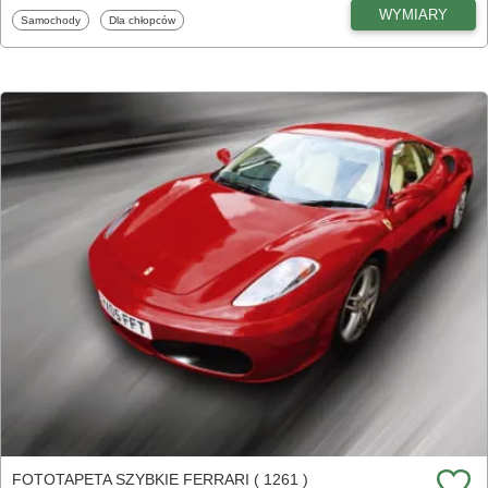
WYMIARY
Fototapety
Fototapety
Samochody
Dla chłopców
FOTOTAPETA SZYBKIE FERRARI ( 1261 )