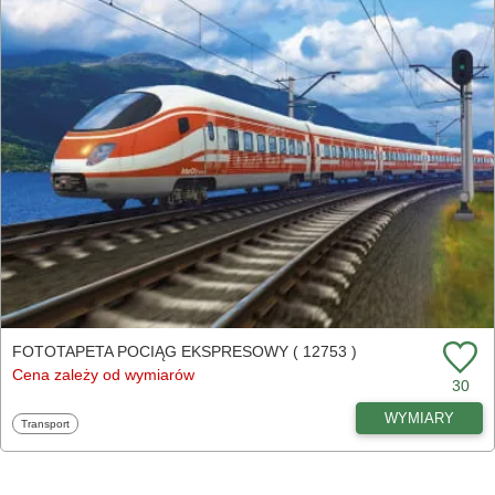
FOTOTAPETA POCIĄG EKSPRESOWY ( 12753 )
Cena zależy od wymiarów
30
WYMIARY
Fototapety
Transport