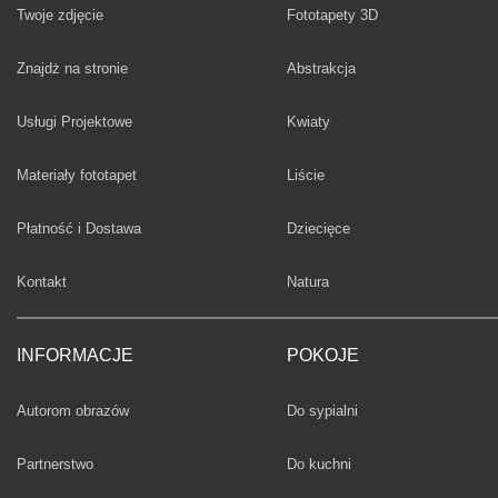
Twoje zdjęcie
Fototapety 3D
Fototapety
Znajdż na stronie
Abstrakcja
Fototapety
Usługi Projektowe
Kwiaty
Fototapety
Materiały fototapet
Liście
Fototapety
Płatność i Dostawa
Dziecięce
Fototapety
Kontakt
Natura
INFORMACJE
POKOJE
Fototapety
Autorom obrazów
Do sypialni
Fototapety
Partnerstwo
Do kuchni