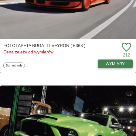
FOTOTAPETA BUGATTI VEYRON ( 6363 )
Cena zależy od wymiarów
212
WYMIARY
Fototapety
Samochody