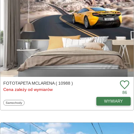
FOTOTAPETA MCLARENA ( 10988 )
Cena zależy od wymiarów
86
WYMIARY
Fototapety
Samochody