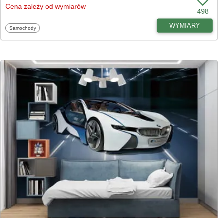
Cena zależy od wymiarów
498
WYMIARY
Fototapety
Samochody