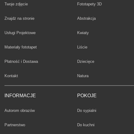
Twoje zdjęcie
Fototapety 3D
Fototapety
Znajdż na stronie
Abstrakcja
Fototapety
Usługi Projektowe
Kwiaty
Fototapety
Materiały fototapet
Liście
Fototapety
Płatność i Dostawa
Dziecięce
Fototapety
Kontakt
Natura
INFORMACJE
POKOJE
Fototapety
Autorom obrazów
Do sypialni
Fototapety
Partnerstwo
Do kuchni