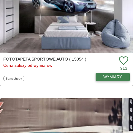
FOTOTAPETA SPORTOWE AUTO ( 15054 )
Cena zależy od wymiarów
913
WYMIARY
Fototapety
Samochody