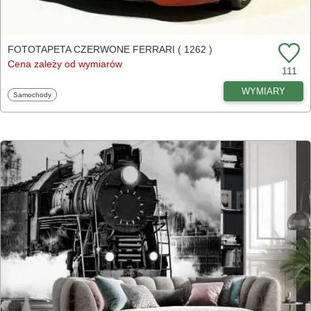
FOTOTAPETA CZERWONE FERRARI ( 1262 )
Cena zależy od wymiarów
111
WYMIARY
Fototapety
Samochody