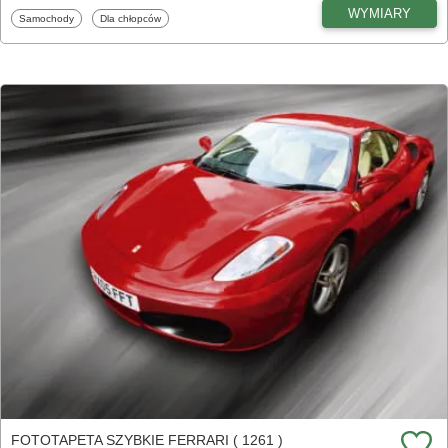
WYMIARY
Fototapety
Fototapety
Samochody
Dla chłopców
FOTOTAPETA SZYBKIE FERRARI ( 1261 )