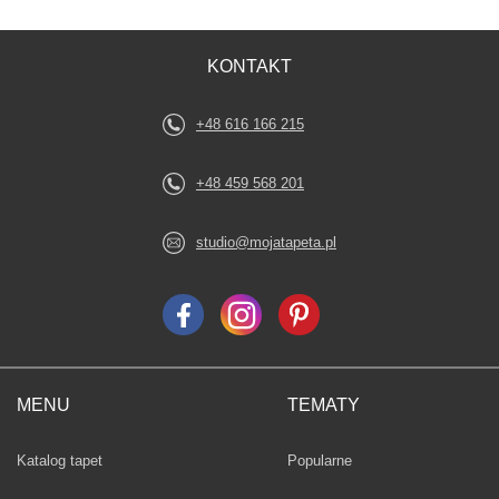
KONTAKT
+48 616 166 215
+48 459 568 201
studio@mojatapeta.pl
MENU
TEMATY
Fototapety
Katalog tapet
Popularne