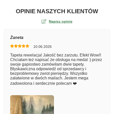
O TA
OPINIE NASZYCH KLIENTÓW
Napisz opinię
Ocena
Żaneta
10.06.2026
Numer zamówienia
Tapeta rewelacja! Jakość bez zarzutu. Efekt Wow!!
Chciałam też napisać że obsługa na medal :) przez
swoje gapiostwo zamówiłam dwie tapety.
Błyskawiczna odpowiedź od sprzedawcy i
Imię
bezproblemowy zwrot pieniędzy. Wszystko
załatwione w dwóch mailach. Jestem mega
zadowolona i serdecznie polecam ❤️
Komentarz