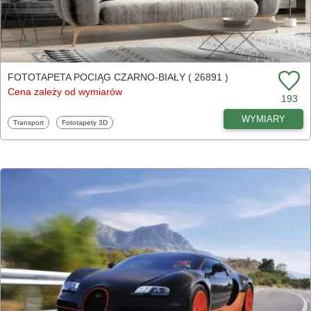
FOTOTAPETA POCIĄG CZARNO-BIAŁY ( 26891 )
Cena zależy od wymiarów
193
WYMIARY
Fototapety
Fototapety
Transport
Fototapety 3D