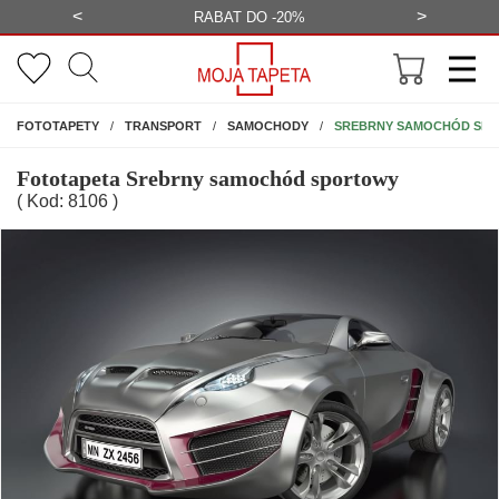
<
>
-20%
BEZPŁATNA WIZUALIZACJA
WYS
NA ŚCIANĘ
SREBRNY SAMOCHÓD SP
FOTOTAPETY
TRANSPORT
SAMOCHODY
Fototapeta Srebrny samochód sportowy
( Kod: 8106 )