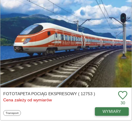
FOTOTAPETA POCIĄG EKSPRESOWY ( 12753 )
Cena zależy od wymiarów
30
WYMIARY
Fototapety
Transport