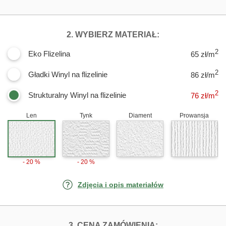
DLA FOTOTAPE
2. WYBIERZ MATERIAŁ:
2
Eko Flizelina
65 zł/m
2
Gładki Winyl na flizelinie
86 zł/m
2
Strukturalny Winyl na flizelinie
76
zł/m
Len
Tynk
Diament
Prowansja
- 20 %
- 20 %
Zdjęcia i opis materiałów
FOTOTAPETY S
3. CENA ZAMÓWIENIA: