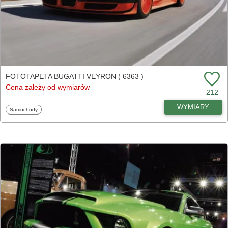
FOTOTAPETA BUGATTI VEYRON ( 6363 )
Cena zależy od wymiarów
212
WYMIARY
Fototapety
Samochody