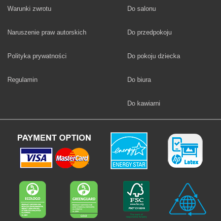
Fototapety
Warunki zwrotu
Do salonu
Fototapety
Naruszenie praw autorskich
Do przedpokoju
Fototapety
Polityka prywatności
Do pokoju dziecka
Fototapety
Regulamin
Do biura
Fototapety
Do kawiarni