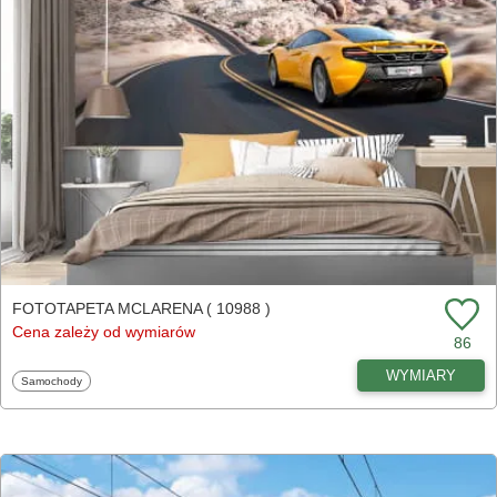
FOTOTAPETA MCLARENA ( 10988 )
Cena zależy od wymiarów
86
WYMIARY
Fototapety
Samochody