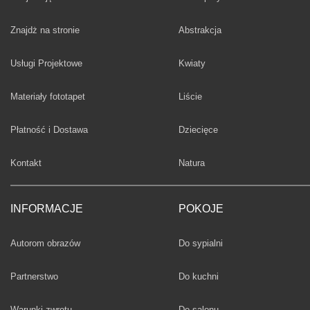
Fototapety
Znajdż na stronie
Abstrakcja
Fototapety
Usługi Projektowe
Kwiaty
Fototapety
Materiały fototapet
Liście
Fototapety
Płatność i Dostawa
Dziecięce
Fototapety
Kontakt
Natura
INFORMACJE
POKOJE
Fototapety
Autorom obrazów
Do sypialni
Fototapety
Partnerstwo
Do kuchni
Fototapety
Warunki zwrotu
Do salonu