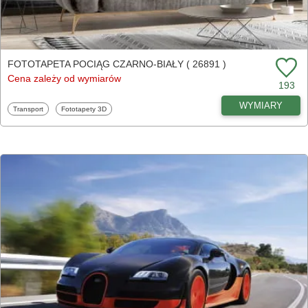
FOTOTAPETA POCIĄG CZARNO-BIAŁY ( 26891 )
Cena zależy od wymiarów
193
WYMIARY
Fototapety
Fototapety
Transport
Fototapety 3D