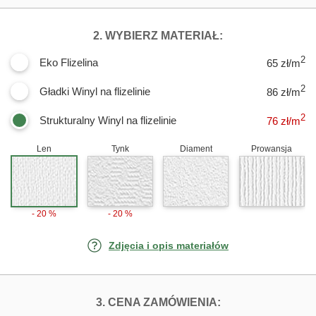
DLA FOTOTAPE
2. WYBIERZ MATERIAŁ:
2
Eko Flizelina
65 zł/m
2
Gładki Winyl na flizelinie
86 zł/m
2
Strukturalny Winyl na flizelinie
76
zł/m
Len
Tynk
Diament
Prowansja
- 20 %
- 20 %
Zdjęcia i opis materiałów
FOTOTAPETY S
3. CENA ZAMÓWIENIA: