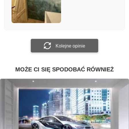
Załącz zdjęcie
Prześlij opinię
Kolejne opinie
MOŻE CI SIĘ SPODOBAĆ RÓWNIEŻ