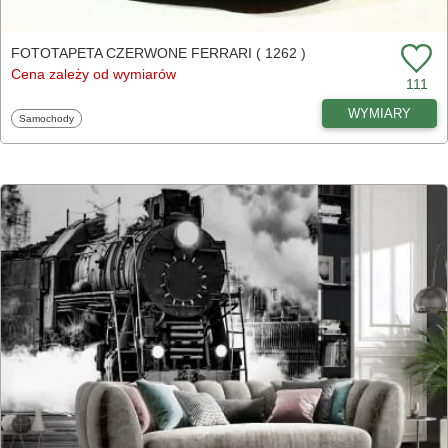
FOTOTAPETA CZERWONE FERRARI ( 1262 )
Cena zależy od wymiarów
111
WYMIARY
Fototapety
Samochody