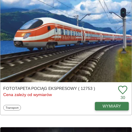
FOTOTAPETA POCIĄG EKSPRESOWY ( 12753 )
Cena zależy od wymiarów
30
WYMIARY
Fototapety
Transport