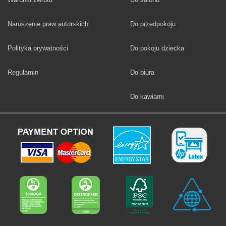
Fototapety
Naruszenie praw autorskich
Do przedpokoju
Fototapety
Polityka prywatności
Do pokoju dziecka
Fototapety
Regulamin
Do biura
Fototapety
Do kawiarni