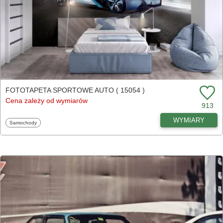
FOTOTAPETA SPORTOWE AUTO ( 15054 )
Cena zależy od wymiarów
913
WYMIARY
Fototapety
Samochody