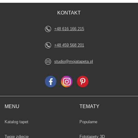
KONTAKT
+48 616 166 215
+48 459 568 201
studio@mojatapeta.pl
MENU
TEMATY
Fototapety
Katalog tapet
Popularne
Twoje zdjęcie
Fototapety 3D