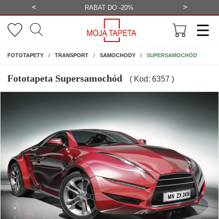
<
>
-20%
BEZPŁATNA WIZUALIZACJA
WYS
NA ŚCIANĘ
SUPERSAMOCHÓD
FOTOTAPETY
TRANSPORT
SAMOCHODY
Fototapeta Supersamochód
( Kod: 6357 )