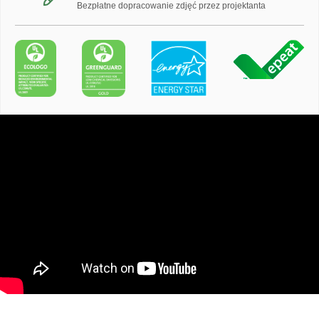
Bezpłatne dopracowanie zdjęć przez projektanta