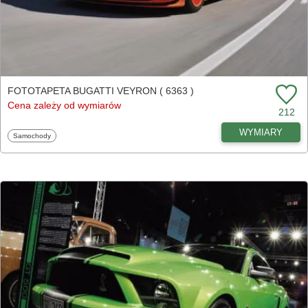
FOTOTAPETA BUGATTI VEYRON ( 6363 )
Cena zależy od wymiarów
212
WYMIARY
Fototapety
Samochody