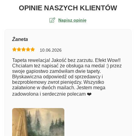
O TA
OPINIE NASZYCH KLIENTÓW
Napisz opinię
Ocena
Żaneta
10.06.2026
Numer zamówienia
Tapeta rewelacja! Jakość bez zarzutu. Efekt Wow!!
Chciałam też napisać że obsługa na medal :) przez
swoje gapiostwo zamówiłam dwie tapety.
Błyskawiczna odpowiedź od sprzedawcy i
Imię
bezproblemowy zwrot pieniędzy. Wszystko
załatwione w dwóch mailach. Jestem mega
zadowolona i serdecznie polecam ❤️
Komentarz