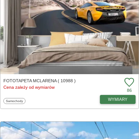
FOTOTAPETA MCLARENA ( 10988 )
Cena zależy od wymiarów
86
WYMIARY
Fototapety
Samochody