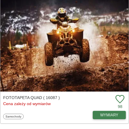
FOTOTAPETA QUAD ( 16087 )
Cena zależy od wymiarów
98
WYMIARY
Fototapety
Samochody