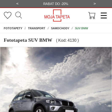
<
>
-20%
BEZPŁATNA WIZUALIZACJA
WYS
NA ŚCIANĘ
SUV BMW
FOTOTAPETY
TRANSPORT
SAMOCHODY
Fototapeta SUV BMW
( Kod: 4130 )