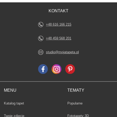
KONTAKT
+48 616 166 215
+48 459 568 201
studio@mojatapeta.pl
MENU
TEMATY
Fototapety
Katalog tapet
Popularne
Twoje zdjęcie
Fototapety 3D