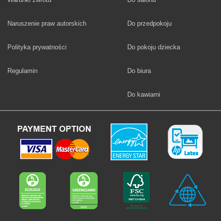
Fototapety
Naruszenie praw autorskich
Do przedpokoju
Fototapety
Polityka prywatności
Do pokoju dziecka
Fototapety
Regulamin
Do biura
Fototapety
Do kawiarni