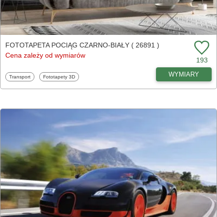
FOTOTAPETA POCIĄG CZARNO-BIAŁY ( 26891 )
Cena zależy od wymiarów
193
WYMIARY
Fototapety
Fototapety
Transport
Fototapety 3D