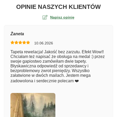
O TA
OPINIE NASZYCH KLIENTÓW
Napisz opinię
Ocena
Żaneta
10.06.2026
Numer zamówienia
Tapeta rewelacja! Jakość bez zarzutu. Efekt Wow!!
Chciałam też napisać że obsługa na medal :) przez
swoje gapiostwo zamówiłam dwie tapety.
Błyskawiczna odpowiedź od sprzedawcy i
Imię
bezproblemowy zwrot pieniędzy. Wszystko
załatwione w dwóch mailach. Jestem mega
zadowolona i serdecznie polecam ❤️
Komentarz