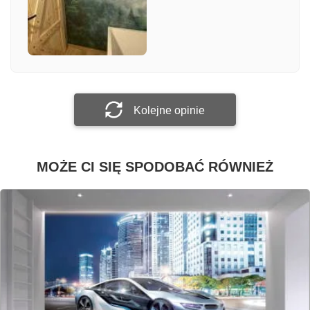
Załącz zdjęcie
Prześlij opinię
Kolejne opinie
MOŻE CI SIĘ SPODOBAĆ RÓWNIEŻ