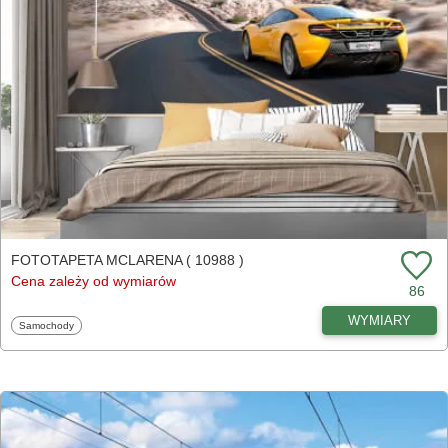
FOTOTAPETA MCLARENA ( 10988 )
Cena zależy od wymiarów
86
WYMIARY
Fototapety
Samochody