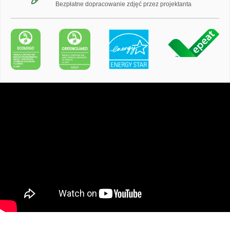
Bezpłatne dopracowanie zdjęć przez projektanta