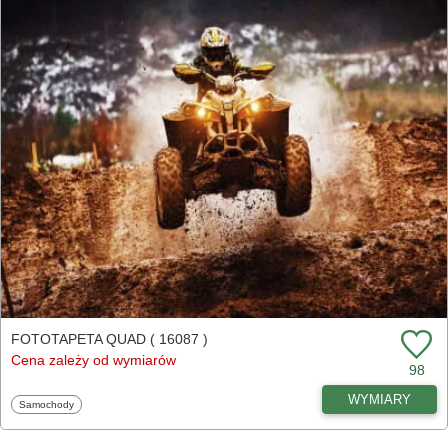
FOTOTAPETA QUAD ( 16087 )
Cena zależy od wymiarów
98
WYMIARY
Fototapety
Samochody