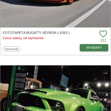
FOTOTAPETA BUGATTI VEYRON ( 6363 )
Cena zależy od wymiarów
212
WYMIARY
Fototapety
Samochody