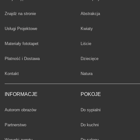
Fototapety
Znajdż na stronie
Abstrakcja
Fototapety
Usługi Projektowe
Kwiaty
Fototapety
Materiały fototapet
Liście
Fototapety
Płatność i Dostawa
Dziecięce
Fototapety
Kontakt
Natura
INFORMACJE
POKOJE
Fototapety
Autorom obrazów
Do sypialni
Fototapety
Partnerstwo
Do kuchni
Fototapety
Warunki zwrotu
Do salonu