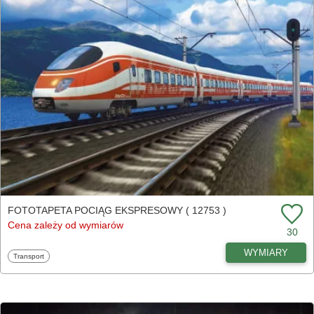
FOTOTAPETA POCIĄG EKSPRESOWY ( 12753 )
Cena zależy od wymiarów
30
WYMIARY
Fototapety
Transport