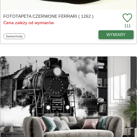
FOTOTAPETA CZERWONE FERRARI ( 1262 )
Cena zależy od wymiarów
111
WYMIARY
Fototapety
Samochody