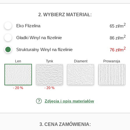
DLA FOTOTAPE
2. WYBIERZ MATERIAŁ:
2
Eko Flizelina
65 zł/m
2
Gładki Winyl na flizelinie
86 zł/m
2
Strukturalny Winyl na flizelinie
76
zł/m
Len
Tynk
Diament
Prowansja
- 20 %
- 20 %
Zdjęcia i opis materiałów
FOTOTAPETY S
3. CENA ZAMÓWIENIA: