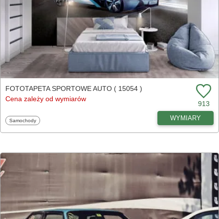
FOTOTAPETA SPORTOWE AUTO ( 15054 )
Cena zależy od wymiarów
913
WYMIARY
Fototapety
Samochody