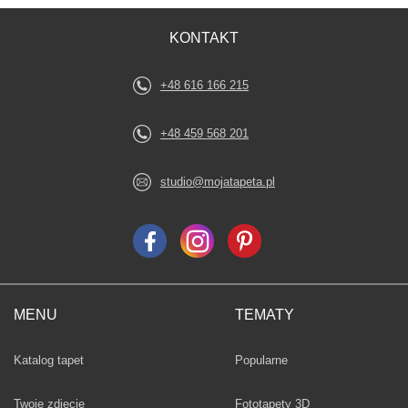
KONTAKT
+48 616 166 215
+48 459 568 201
studio@mojatapeta.pl
MENU
TEMATY
Fototapety
Katalog tapet
Popularne
Twoje zdjęcie
Fototapety 3D