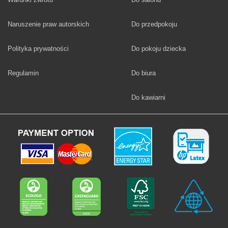
Fototapety
Naruszenie praw autorskich
Do przedpokoju
Fototapety
Polityka prywatności
Do pokoju dziecka
Fototapety
Regulamin
Do biura
Fototapety
Do kawiarni