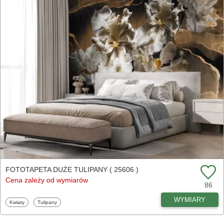
FOTOTAPETA DUŻE TULIPANY ( 25606 )
Cena zależy od wymiarów
86
WYMIARY
Fototapety
Fototapety
Kwiaty
Tulipany