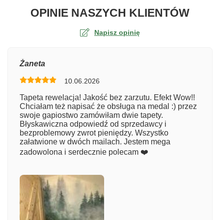
O TA
OPINIE NASZYCH KLIENTÓW
Napisz opinię
Ocena
Żaneta
10.06.2026
Numer zamówienia
Tapeta rewelacja! Jakość bez zarzutu. Efekt Wow!!
Chciałam też napisać że obsługa na medal :) przez
swoje gapiostwo zamówiłam dwie tapety.
Błyskawiczna odpowiedź od sprzedawcy i
Imię
bezproblemowy zwrot pieniędzy. Wszystko
załatwione w dwóch mailach. Jestem mega
zadowolona i serdecznie polecam ❤️
Komentarz