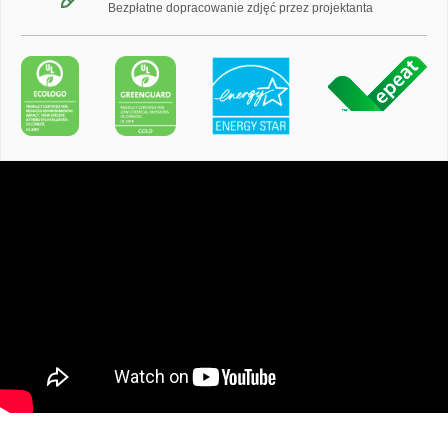
Bezpłatne dopracowanie zdjęć przez projektanta