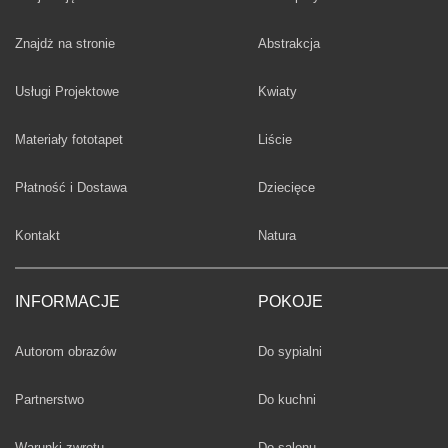
Fototapety
Znajdż na stronie
Abstrakcja
Fototapety
Usługi Projektowe
Kwiaty
Fototapety
Materiały fototapet
Liście
Fototapety
Płatność i Dostawa
Dziecięce
Fototapety
Kontakt
Natura
INFORMACJE
POKOJE
Fototapety
Autorom obrazów
Do sypialni
Fototapety
Partnerstwo
Do kuchni
Fototapety
Warunki zwrotu
Do salonu