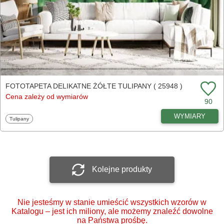
FOTOTAPETA DELIKATNE ŻÓŁTE TULIPANY ( 25948 )
Cena zależy od wymiarów
90
WYMIARY
Fototapety
Tulipany
Kolejne produkty
Nie jesteśmy w stanie umieścić wszystkich wzorów w
Katalogu – jest ich miliony, ale możemy znaleźć dowolne
na Państwa prośbę.