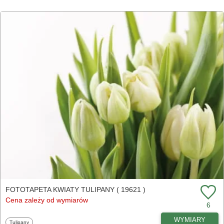
FOTOTAPETA KWIATY TULIPANY ( 19621 )
Cena zależy od wymiarów
6
WYMIARY
Fototapety
Tulipany