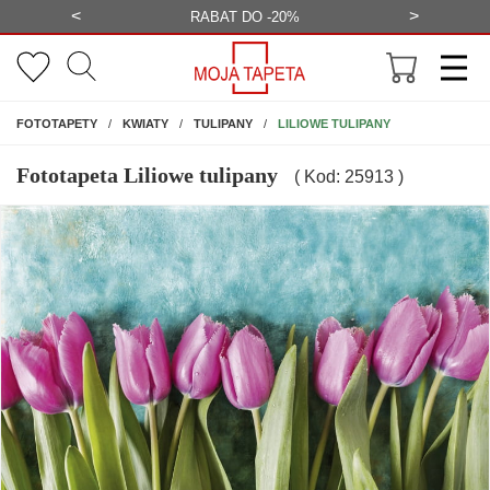
<
>
-20%
BEZPŁATNA WIZUALIZACJA
WYS
NA ŚCIANĘ
LILIOWE TULIPANY
FOTOTAPETY
KWIATY
TULIPANY
Fototapeta Liliowe tulipany
( Kod: 25913 )