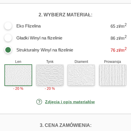
DLA FOTOTAPET
2. WYBIERZ MATERIAŁ:
2
Eko Flizelina
65 zł/m
2
Gładki Winyl na flizelinie
86 zł/m
2
Strukturalny Winyl na flizelinie
76
zł/m
Len
Tynk
Diament
Prowansja
- 20 %
- 20 %
Zdjęcia i opis materiałów
FOTOTAPETY LIL
3. CENA ZAMÓWIENIA: