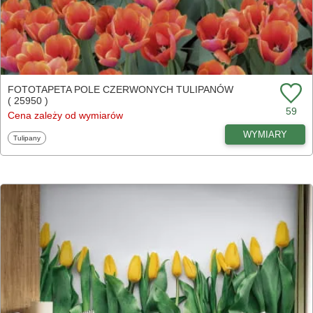
FOTOTAPETA POLE CZERWONYCH TULIPANÓW
( 25950 )
59
Cena zależy od wymiarów
WYMIARY
Fototapety
Tulipany