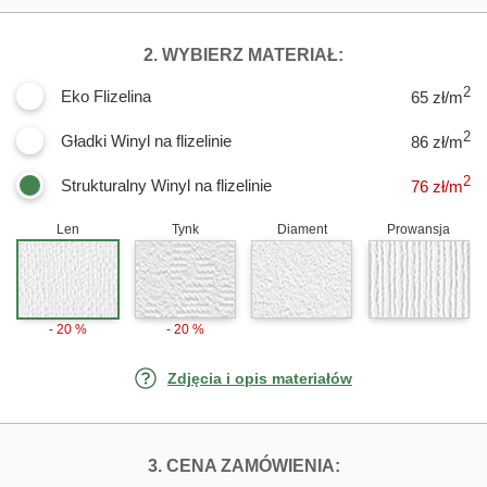
DLA FOTOTAPET
2. WYBIERZ MATERIAŁ:
2
Eko Flizelina
65 zł/m
2
Gładki Winyl na flizelinie
86 zł/m
2
Strukturalny Winyl na flizelinie
76
zł/m
Len
Tynk
Diament
Prowansja
- 20 %
- 20 %
Zdjęcia i opis materiałów
FOTOTAPETY PO
3. CENA ZAMÓWIENIA: