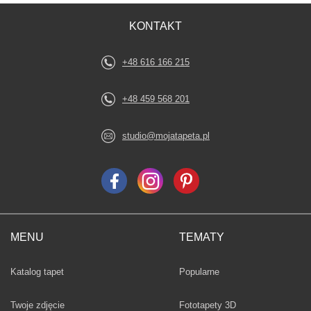
KONTAKT
+48 616 166 215
+48 459 568 201
studio@mojatapeta.pl
MENU
TEMATY
Fototapety
Katalog tapet
Popularne
Twoje zdjęcie
Fototapety 3D