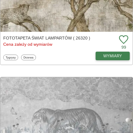
FOTOTAPETA ŚWIAT LAMPARTÓW ( 26320 )
Cena zależy od wymiarów
99
WYMIARY
Fototapety
Fototapety
Tygrysy
Drzewa