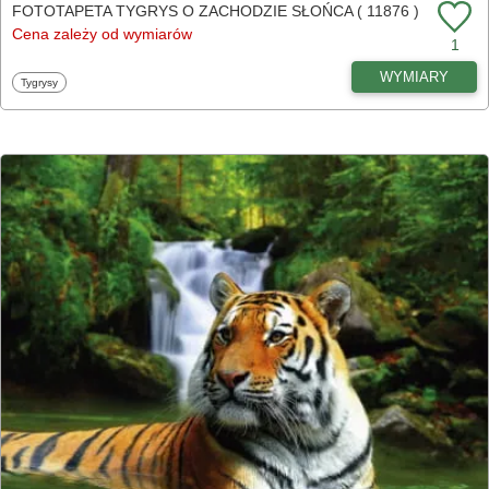
FOTOTAPETA TYGRYS O ZACHODZIE SŁOŃCA ( 11876 )
Cena zależy od wymiarów
1
WYMIARY
Fototapety
Tygrysy