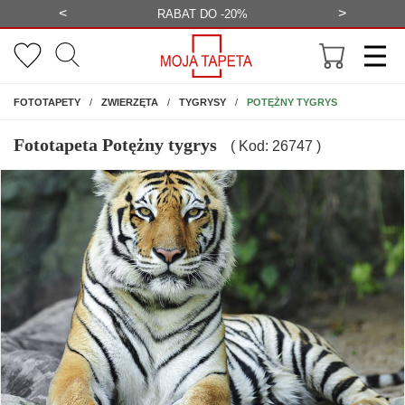
<
>
-20%
BEZPŁATNA WIZUALIZACJA
WYS
NA ŚCIANĘ
POTĘŻNY TYGRYS
FOTOTAPETY
ZWIERZĘTA
TYGRYSY
Fototapeta Potężny tygrys
( Kod: 26747 )