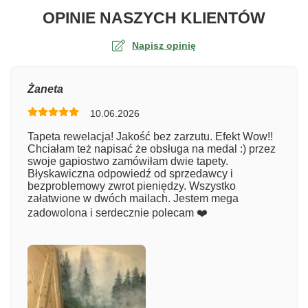
O TA
OPINIE NASZYCH KLIENTÓW
Napisz opinię
Ocena
Żaneta
10.06.2026
Numer zamówienia
Tapeta rewelacja! Jakość bez zarzutu. Efekt Wow!!
Chciałam też napisać że obsługa na medal :) przez
swoje gapiostwo zamówiłam dwie tapety.
Błyskawiczna odpowiedź od sprzedawcy i
Imię
bezproblemowy zwrot pieniędzy. Wszystko
załatwione w dwóch mailach. Jestem mega
zadowolona i serdecznie polecam ❤️
Komentarz