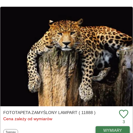
FOTOTAPETA ZAMYŚLONY LAMPART ( 11888 )
Cena zależy od wymiarów
3
WYMIARY
Fototapety
Tygrysy