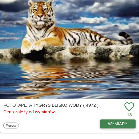
FOTOTAPETA TYGRYS BLISKO WODY ( 4972 )
Cena zależy od wymiarów
18
WYMIARY
Fototapety
Tygrysy