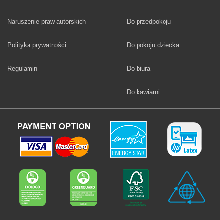
Fototapety
Naruszenie praw autorskich
Do przedpokoju
Fototapety
Polityka prywatności
Do pokoju dziecka
Fototapety
Regulamin
Do biura
Fototapety
Do kawiarni