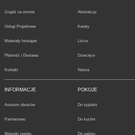
Fototapety
Znajdż na stronie
Abstrakcja
Fototapety
Usługi Projektowe
Kwiaty
Fototapety
Materiały fototapet
Liście
Fototapety
Płatność i Dostawa
Dziecięce
Fototapety
Kontakt
Natura
INFORMACJE
POKOJE
Fototapety
Autorom obrazów
Do sypialni
Fototapety
Partnerstwo
Do kuchni
Fototapety
Warunki zwrotu
Do salonu