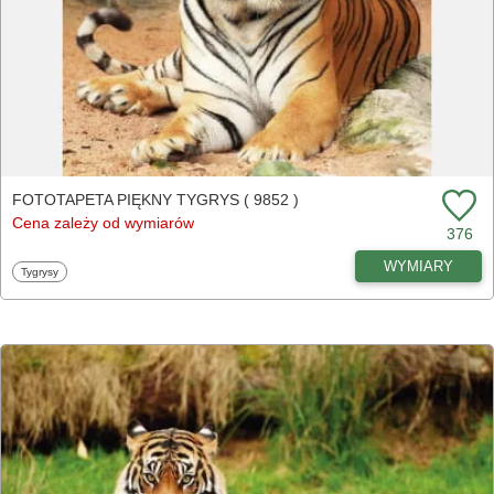
FOTOTAPETA PIĘKNY TYGRYS ( 9852 )
Cena zależy od wymiarów
376
WYMIARY
Fototapety
Tygrysy