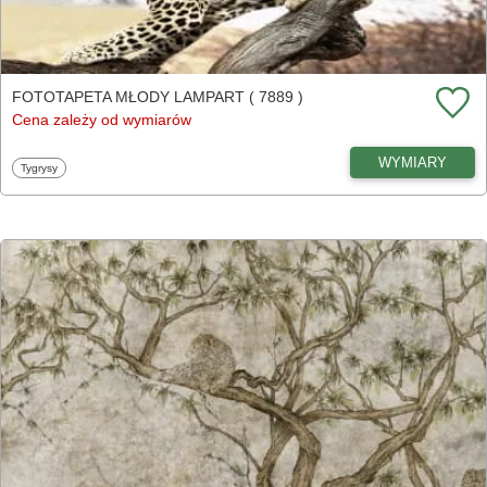
FOTOTAPETA MŁODY LAMPART ( 7889 )
Cena zależy od wymiarów
WYMIARY
Fototapety
Tygrysy