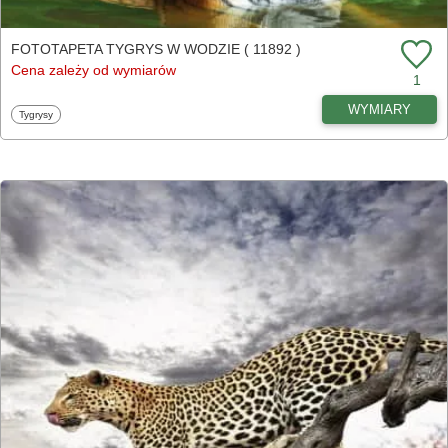
FOTOTAPETA TYGRYS W WODZIE ( 11892 )
Cena zależy od wymiarów
1
WYMIARY
Fototapety
Tygrysy