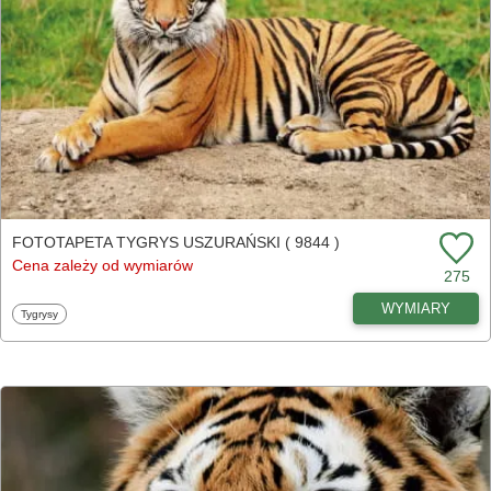
FOTOTAPETA TYGRYS USZURAŃSKI ( 9844 )
Cena zależy od wymiarów
275
WYMIARY
Fototapety
Tygrysy