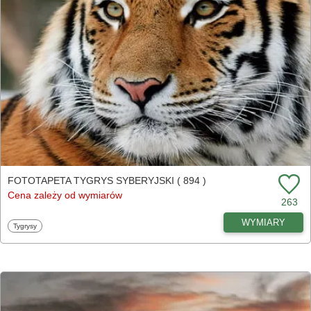
FOTOTAPETA TYGRYS SYBERYJSKI ( 894 )
Cena zależy od wymiarów
263
WYMIARY
Fototapety
Tygrysy