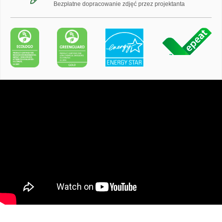
Bezpłatne dopracowanie zdjęć przez projektanta