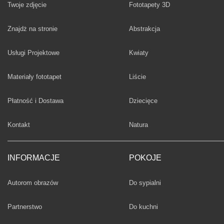
Twoje zdjęcie
Fototapety 3D
Fototapety
Znajdż na stronie
Abstrakcja
Fototapety
Usługi Projektowe
Kwiaty
Fototapety
Materiały fototapet
Liście
Fototapety
Płatność i Dostawa
Dziecięce
Fototapety
Kontakt
Natura
INFORMACJE
POKOJE
Fototapety
Autorom obrazów
Do sypialni
Fototapety
Partnerstwo
Do kuchni