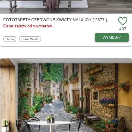
FOTOTAPETA CZERWONE KWIATY NA ULICY ( 2677 )
Cena zależy od wymiarów
497
WYMIARY
Fototapety
Fototapety
Uliczki
Stare Miasto