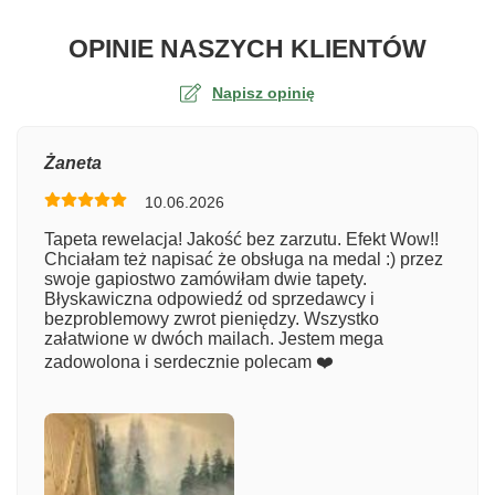
O TA
OPINIE NASZYCH KLIENTÓW
Napisz opinię
Ocena
Żaneta
10.06.2026
Numer zamówienia
Tapeta rewelacja! Jakość bez zarzutu. Efekt Wow!!
Chciałam też napisać że obsługa na medal :) przez
swoje gapiostwo zamówiłam dwie tapety.
Błyskawiczna odpowiedź od sprzedawcy i
Imię
bezproblemowy zwrot pieniędzy. Wszystko
załatwione w dwóch mailach. Jestem mega
zadowolona i serdecznie polecam ❤️
Komentarz