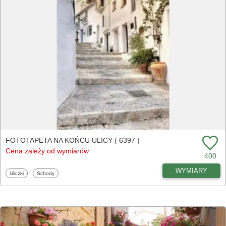
FOTOTAPETA NA KOŃCU ULICY ( 6397 )
Cena zależy od wymiarów
400
WYMIARY
Fototapety
Fototapety
Uliczki
Schody