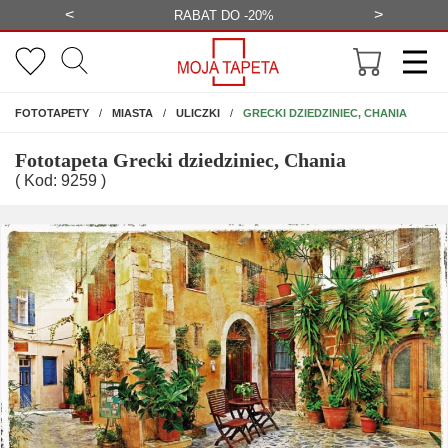
<
>
-20%
BEZPŁATNA WIZUALIZACJA
WYS
NA ŚCIANĘ
GRECKI DZIEDZINIEC, CHANIA
FOTOTAPETY
MIASTA
ULICZKI
Fototapeta Grecki dziedziniec, Chania
( Kod: 9259 )