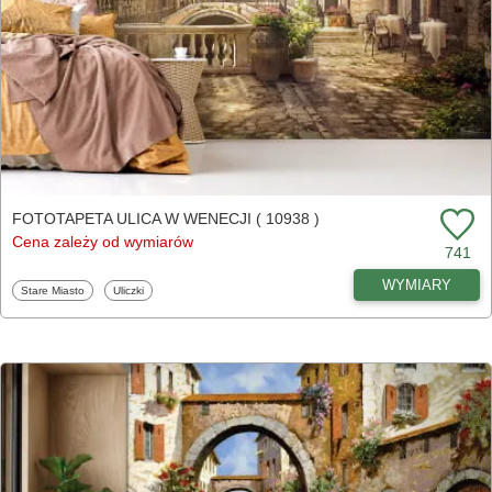
FOTOTAPETA ULICA W WENECJI ( 10938 )
Cena zależy od wymiarów
741
WYMIARY
Fototapety
Fototapety
Stare Miasto
Uliczki