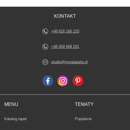
KONTAKT
+48 616 166 215
+48 459 568 201
studio@mojatapeta.pl
MENU
TEMATY
Fototapety
Katalog tapet
Popularne