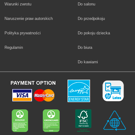
Fototapety
Warunki zwrotu
Do salonu
Fototapety
Naruszenie praw autorskich
Do przedpokoju
Fototapety
Polityka prywatności
Do pokoju dziecka
Fototapety
Regulamin
Do biura
Fototapety
Do kawiarni