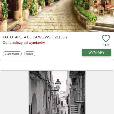
FOTOTAPETA ULICA WE WSI ( 21130 )
Cena zależy od wymiarów
163
WYMIARY
Fototapety
Fototapety
Stare Miasto
Uliczki