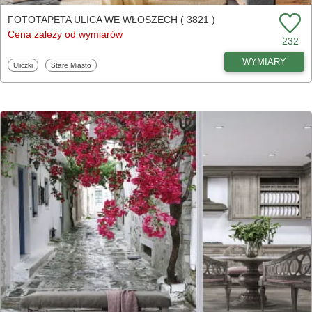
FOTOTAPETA ULICA WE WŁOSZECH ( 3821 )
Cena zależy od wymiarów
232
WYMIARY
Fototapety
Fototapety
Uliczki
Stare Miasto