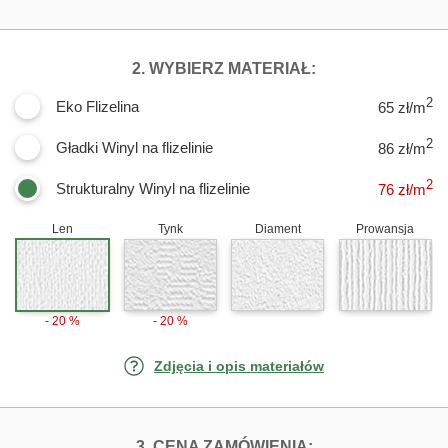
DLA FOTOTAPET
2. WYBIERZ MATERIAŁ:
2
Eko Flizelina
65 zł/m
2
Gładki Winyl na flizelinie
86 zł/m
2
Strukturalny Winyl na flizelinie
76
zł/m
Len
Tynk
Diament
Prowansja
- 20 %
- 20 %
Zdjęcia i opis materiałów
FOTOTAPETY GRE
3. CENA ZAMÓWIENIA: