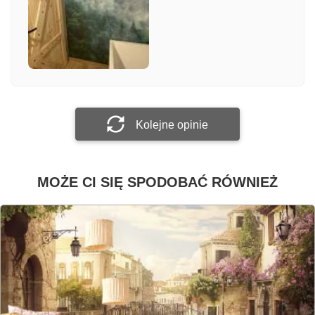
Załącz zdjęcie
Prześlij opinię
Kolejne opinie
MOŻE CI SIĘ SPODOBAĆ RÓWNIEŻ