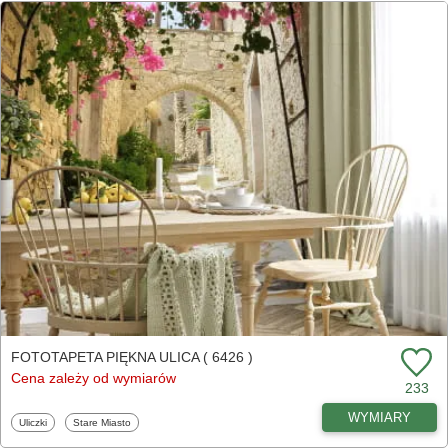
FOTOTAPETA PIĘKNA ULICA ( 6426 )
Cena zależy od wymiarów
233
WYMIARY
Fototapety
Fototapety
Uliczki
Stare Miasto