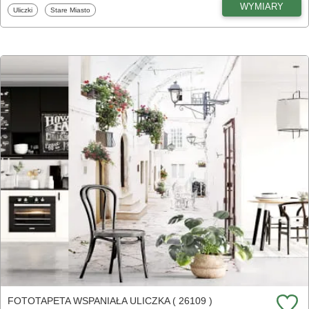
WYMIARY
Fototapety
Fototapety
Uliczki
Stare Miasto
FOTOTAPETA WSPANIAŁA ULICZKA ( 26109 )