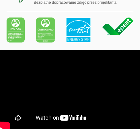
Bezpłatne dopracowanie zdjęć przez projektanta