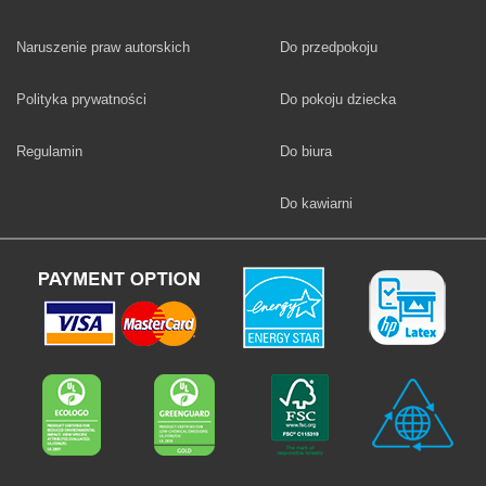
Fototapety
Naruszenie praw autorskich
Do przedpokoju
Fototapety
Polityka prywatności
Do pokoju dziecka
Fototapety
Regulamin
Do biura
Fototapety
Do kawiarni