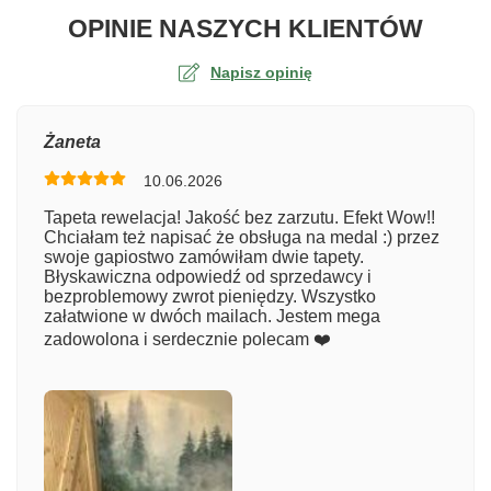
O TA
OPINIE NASZYCH KLIENTÓW
Napisz opinię
Ocena
Żaneta
10.06.2026
Numer zamówienia
Tapeta rewelacja! Jakość bez zarzutu. Efekt Wow!!
Chciałam też napisać że obsługa na medal :) przez
swoje gapiostwo zamówiłam dwie tapety.
Błyskawiczna odpowiedź od sprzedawcy i
Imię
bezproblemowy zwrot pieniędzy. Wszystko
załatwione w dwóch mailach. Jestem mega
zadowolona i serdecznie polecam ❤️
Komentarz