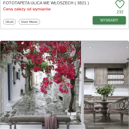
FOTOTAPETA ULICA WE WŁOSZECH ( 3821 )
Cena zależy od wymiarów
232
WYMIARY
Fototapety
Fototapety
Uliczki
Stare Miasto