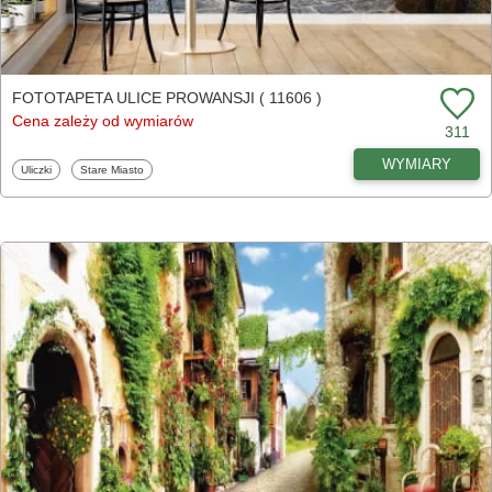
FOTOTAPETA ULICE PROWANSJI ( 11606 )
Cena zależy od wymiarów
311
WYMIARY
Fototapety
Fototapety
Uliczki
Stare Miasto