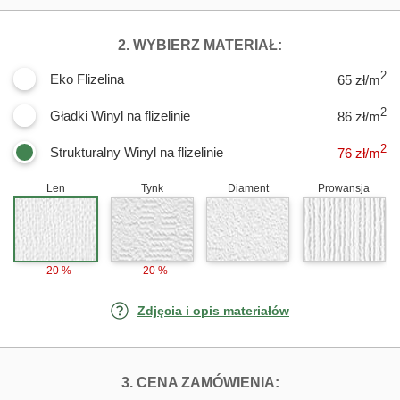
DLA FOTOTAPET
2. WYBIERZ MATERIAŁ:
2
Eko Flizelina
65 zł/m
2
Gładki Winyl na flizelinie
86 zł/m
2
Strukturalny Winyl na flizelinie
76
zł/m
Len
Tynk
Diament
Prowansja
- 20 %
- 20 %
Zdjęcia i opis materiałów
FOTOTAPETY HI
3. CENA ZAMÓWIENIA: