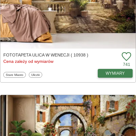
FOTOTAPETA ULICA W WENECJI ( 10938 )
Cena zależy od wymiarów
741
WYMIARY
Fototapety
Fototapety
Stare Miasto
Uliczki