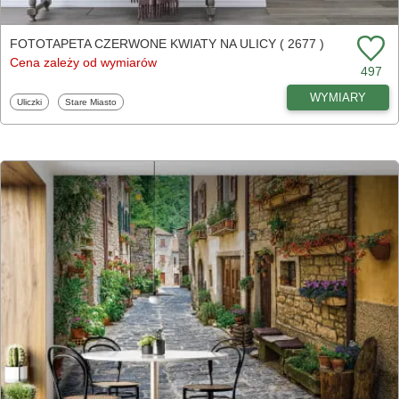
FOTOTAPETA CZERWONE KWIATY NA ULICY ( 2677 )
Cena zależy od wymiarów
497
WYMIARY
Fototapety
Fototapety
Uliczki
Stare Miasto