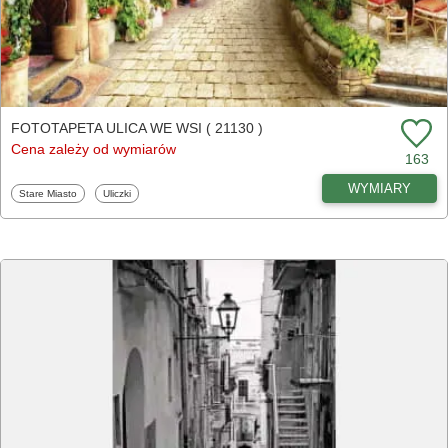
FOTOTAPETA ULICA WE WSI ( 21130 )
Cena zależy od wymiarów
163
WYMIARY
Fototapety
Fototapety
Stare Miasto
Uliczki