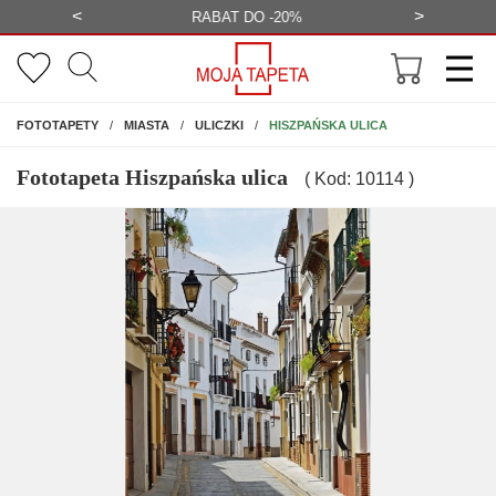
<
>
-20%
BEZPŁATNA WIZUALIZACJA
WYS
NA ŚCIANĘ
HISZPAŃSKA ULICA
FOTOTAPETY
MIASTA
ULICZKI
Fototapeta Hiszpańska ulica
( Kod: 10114 )