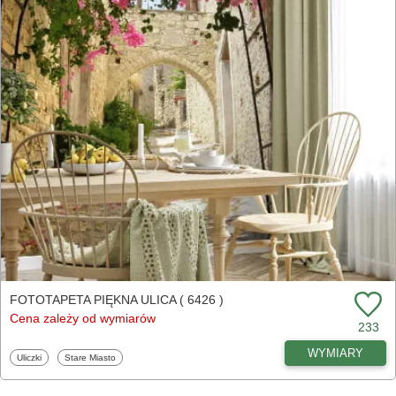
FOTOTAPETA PIĘKNA ULICA ( 6426 )
Cena zależy od wymiarów
233
WYMIARY
Fototapety
Fototapety
Uliczki
Stare Miasto