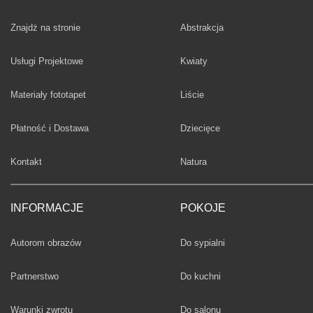
Fototapety
Znajdż na stronie
Abstrakcja
Fototapety
Usługi Projektowe
Kwiaty
Fototapety
Materiały fototapet
Liście
Fototapety
Płatność i Dostawa
Dziecięce
Fototapety
Kontakt
Natura
INFORMACJE
POKOJE
Fototapety
Autorom obrazów
Do sypialni
Fototapety
Partnerstwo
Do kuchni
Fototapety
Warunki zwrotu
Do salonu