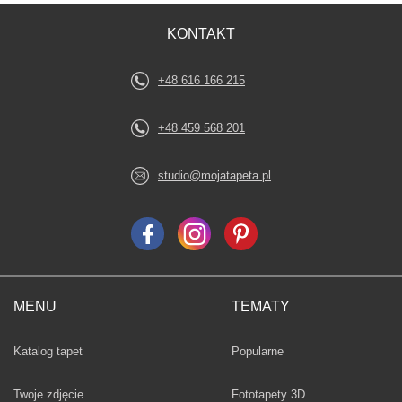
KONTAKT
+48 616 166 215
+48 459 568 201
studio@mojatapeta.pl
MENU
TEMATY
Fototapety
Katalog tapet
Popularne
Twoje zdjęcie
Fototapety 3D