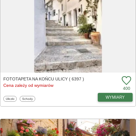
FOTOTAPETA NA KOŃCU ULICY ( 6397 )
Cena zależy od wymiarów
400
WYMIARY
Fototapety
Fototapety
Uliczki
Schody