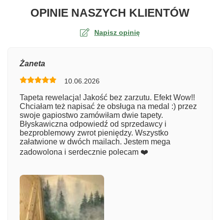
O TA
OPINIE NASZYCH KLIENTÓW
Napisz opinię
Ocena
Żaneta
10.06.2026
Numer zamówienia
Tapeta rewelacja! Jakość bez zarzutu. Efekt Wow!!
Chciałam też napisać że obsługa na medal :) przez
swoje gapiostwo zamówiłam dwie tapety.
Błyskawiczna odpowiedź od sprzedawcy i
Imię
bezproblemowy zwrot pieniędzy. Wszystko
załatwione w dwóch mailach. Jestem mega
zadowolona i serdecznie polecam ❤️
Komentarz