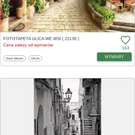
FOTOTAPETA ULICA WE WSI ( 21130 )
Cena zależy od wymiarów
163
WYMIARY
Fototapety
Fototapety
Stare Miasto
Uliczki