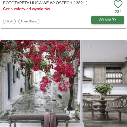
FOTOTAPETA ULICA WE WŁOSZECH ( 3821 )
Cena zależy od wymiarów
232
WYMIARY
Fototapety
Fototapety
Uliczki
Stare Miasto