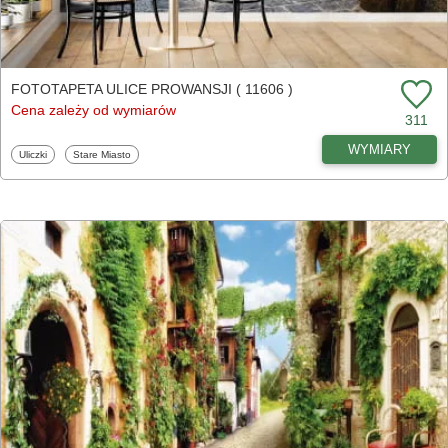
FOTOTAPETA ULICE PROWANSJI ( 11606 )
Cena zależy od wymiarów
311
WYMIARY
Fototapety
Fototapety
Uliczki
Stare Miasto