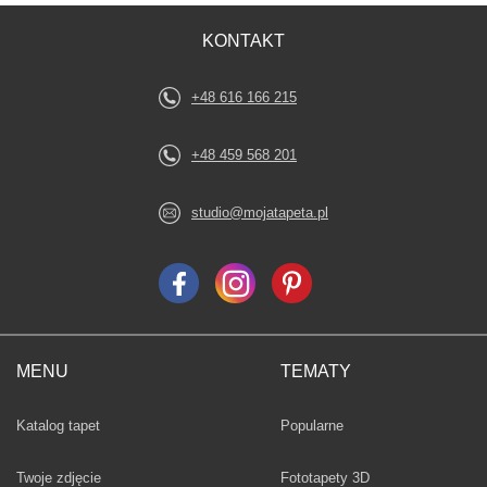
KONTAKT
+48 616 166 215
+48 459 568 201
studio@mojatapeta.pl
MENU
TEMATY
Fototapety
Katalog tapet
Popularne
Twoje zdjęcie
Fototapety 3D