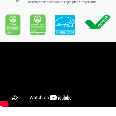
Bezpłatne dopracowanie zdjęć przez projektanta