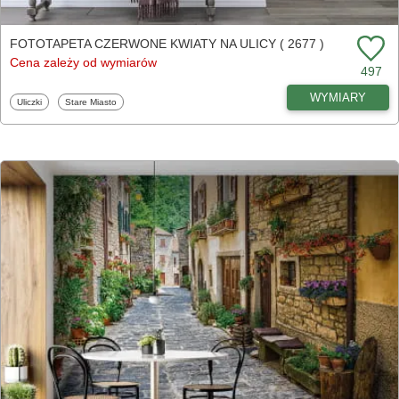
FOTOTAPETA CZERWONE KWIATY NA ULICY ( 2677 )
Cena zależy od wymiarów
497
WYMIARY
Fototapety
Fototapety
Uliczki
Stare Miasto