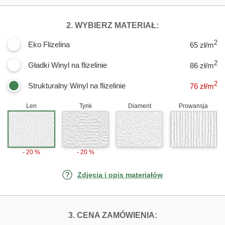
DLA FOTOTAPET
2. WYBIERZ MATERIAŁ:
2
Eko Flizelina
65 zł/m
2
Gładki Winyl na flizelinie
86 zł/m
2
Strukturalny Winyl na flizelinie
76
zł/m
Len
Tynk
Diament
Prowansja
- 20 %
- 20 %
Zdjęcia i opis materiałów
FOTOTAPETY LE
3. CENA ZAMÓWIENIA: