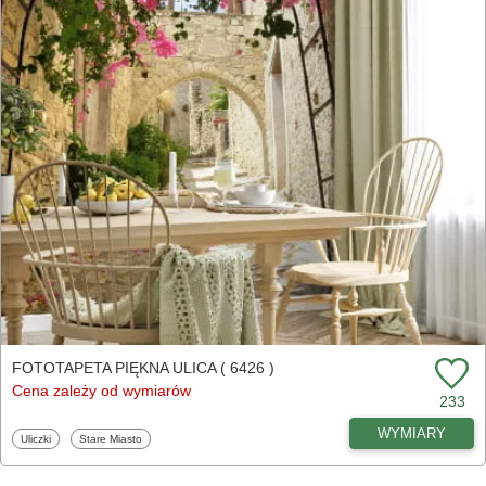
FOTOTAPETA PIĘKNA ULICA ( 6426 )
Cena zależy od wymiarów
233
WYMIARY
Fototapety
Fototapety
Uliczki
Stare Miasto