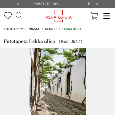
<
>
-20%
BEZPŁATNA WIZUALIZACJA
WYS
NA ŚCIANĘ
LEKKA ULICA
FOTOTAPETY
MIASTA
ULICZKI
Fototapeta Lekka ulica
( Kod: 3642 )