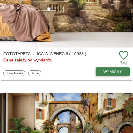
FOTOTAPETA ULICA W WENECJI ( 10938 )
Cena zależy od wymiarów
741
WYMIARY
Fototapety
Fototapety
Stare Miasto
Uliczki