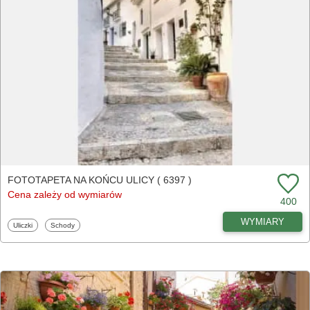
FOTOTAPETA NA KOŃCU ULICY ( 6397 )
Cena zależy od wymiarów
400
WYMIARY
Fototapety
Fototapety
Uliczki
Schody