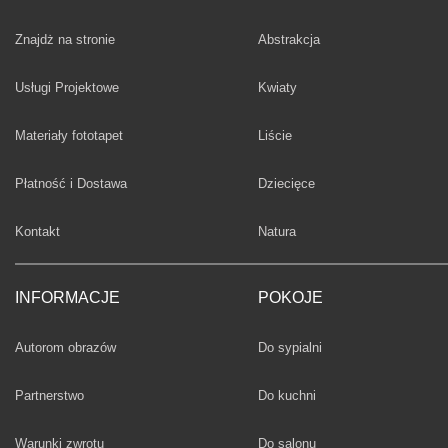
Fototapety
Znajdż na stronie
Abstrakcja
Fototapety
Usługi Projektowe
Kwiaty
Fototapety
Materiały fototapet
Liście
Fototapety
Płatność i Dostawa
Dziecięce
Fototapety
Kontakt
Natura
INFORMACJE
POKOJE
Fototapety
Autorom obrazów
Do sypialni
Fototapety
Partnerstwo
Do kuchni
Fototapety
Warunki zwrotu
Do salonu