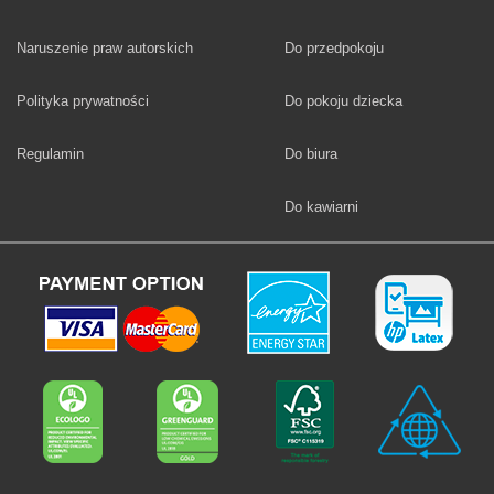
Fototapety
Naruszenie praw autorskich
Do przedpokoju
Fototapety
Polityka prywatności
Do pokoju dziecka
Fototapety
Regulamin
Do biura
Fototapety
Do kawiarni