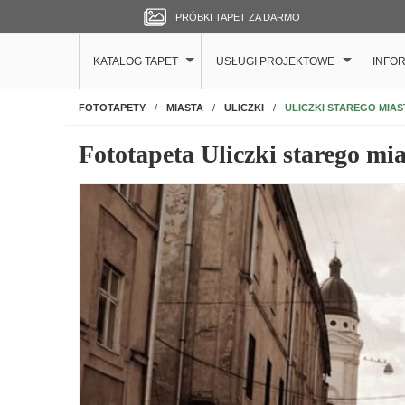
PRÓBKI TAPET ZA DARMO
KATALOG TAPET
USŁUGI PROJEKTOWE
INFO
NA ŚCIANĘ
ULICZKI STAREGO MIAS
FOTOTAPETY
MIASTA
ULICZKI
Fototapeta Uliczki starego mia