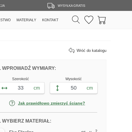
CJA
WYSYŁKA GRATIS
RSTWO
MATERIAŁY
KONTAKT
Wróć do katalogu
DOPASUJ FOTOTAPETĘ ULICZKI STARE
FOTOTAPETY ULICZKI STAREGO
. WPROWADŹ WYMIARY:
Szerokość
Wysokość
cm
cm
Jak prawidłowo zmierzyć ścianę?
DLA FOTOTAPETY ULICZKI STARE
. WYBIERZ MATERIAŁ:
2