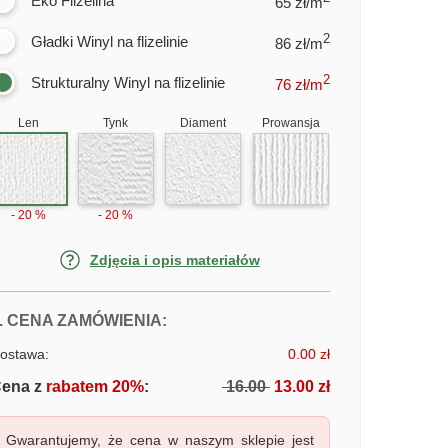
Eko Flizelina
65 zł/m
2
Gładki Winyl na flizelinie
86 zł/m
2
Strukturalny Winyl na flizelinie
76
zł/m
Len
Tynk
Diament
Prowansja
- 20 %
- 20 %
Zdjęcia i opis materiałów
FOTOTAPETY ULICZKI STAREGO M
. CENA ZAMÓWIENIA:
ostawa:
0.00 zł
ena z
rabatem 20%
:
16.00
13.00 zł
Gwarantujemy, że cena w naszym sklepie jest