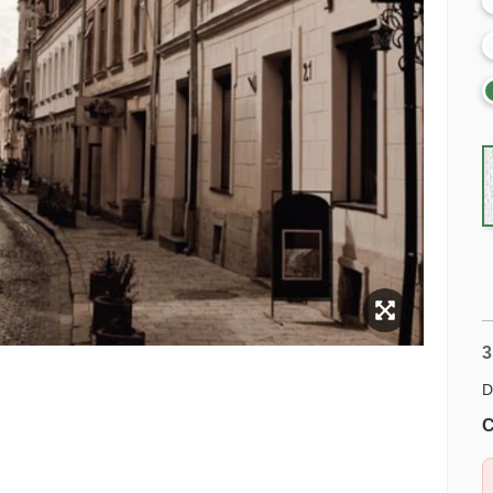
3
D
C