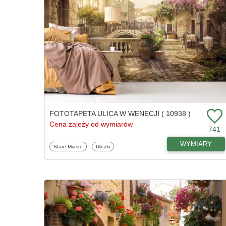
FOTOTAPETA ULICA W WENECJI ( 10938 )
Cena zależy od wymiarów
741
WYMIARY
Fototapety
Fototapety
Stare Miasto
Uliczki