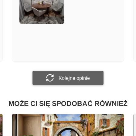
Załącz zdjęcie
Prześlij opinię
Kolejne opinie
MOŻE CI SIĘ SPODOBAĆ RÓWNIEŻ