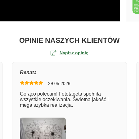
O TA
OPINIE NASZYCH KLIENTÓW
Napisz opinię
na
Renata
29.05.2026
er zamówienia
Gorąco polecam! Fototapeta spełniła
wszystkie oczekiwania. Świetna jakość i
mega szybka realizacja.
entarz