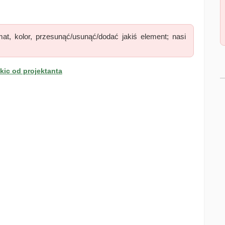
at, kolor, przesunąć/usunąć/dodać jakiś element; nasi
ic od projektanta