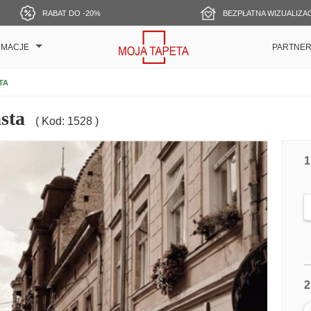
RABAT DO -20%
BEZPŁATNA WIZUALIZA
RMACJE
PARTNE
TA
sta
( Kod: 1528 )
1
2