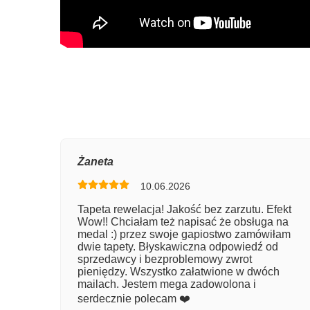
Oce
Żaneta
10.06.2026
Num
Tapeta rewelacja! Jakość bez zarzutu. Efekt
Wow!! Chciałam też napisać że obsługa na
Imię
medal :) przez swoje gapiostwo zamówiłam
dwie tapety. Błyskawiczna odpowiedź od
sprzedawcy i bezproblemowy zwrot
pieniędzy. Wszystko załatwione w dwóch
Kom
mailach. Jestem mega zadowolona i
serdecznie polecam ❤️