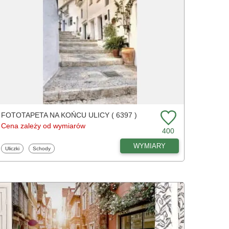
FOTOTAPETA NA KOŃCU ULICY ( 6397 )
Cena zależy od wymiarów
400
WYMIARY
Fototapety
Fototapety
Uliczki
Schody