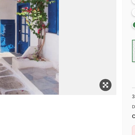
3
D
C