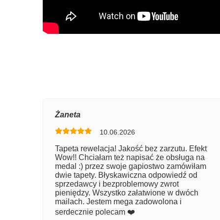
Oce
Żaneta
10.06.2026
Num
Tapeta rewelacja! Jakość bez zarzutu. Efekt
Wow!! Chciałam też napisać że obsługa na
Imię
medal :) przez swoje gapiostwo zamówiłam
dwie tapety. Błyskawiczna odpowiedź od
sprzedawcy i bezproblemowy zwrot
pieniędzy. Wszystko załatwione w dwóch
Kom
mailach. Jestem mega zadowolona i
serdecznie polecam ❤️