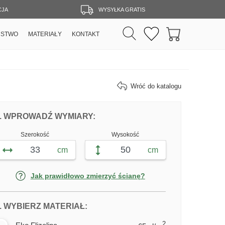
CJA
WYSYŁKA GRATIS
RSTWO
MATERIAŁY
KONTAKT
Wróć do katalogu
DOPASUJ FOTOTAPETĘ WĄSKA ULICA 
FOTOTAPETY WĄSKA ULICA
. WPROWADŹ WYMIARY:
Szerokość
Wysokość
cm
cm
Jak prawidłowo zmierzyć ścianę?
DLA FOTOTAPETY WĄSKA ULICA
. WYBIERZ MATERIAŁ:
2