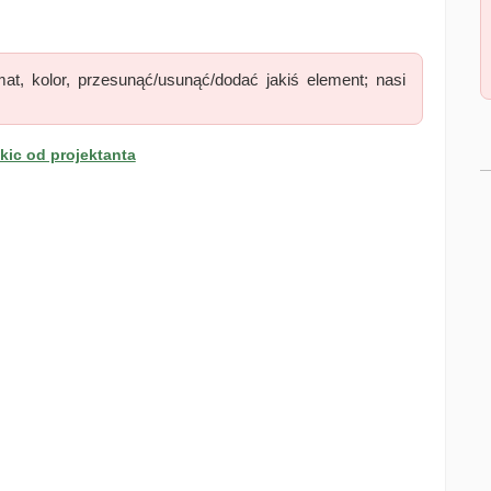
at, kolor, przesunąć/usunąć/dodać jakiś element; nasi
ic od projektanta