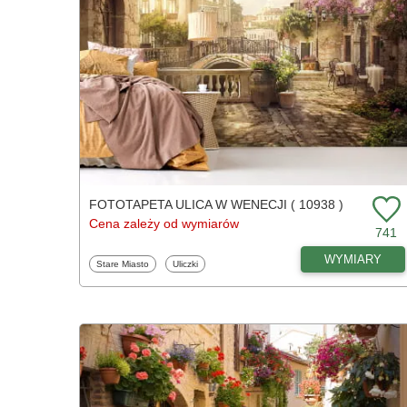
FOTOTAPETA ULICA W WENECJI ( 10938 )
Cena zależy od wymiarów
741
WYMIARY
Fototapety
Fototapety
Stare Miasto
Uliczki