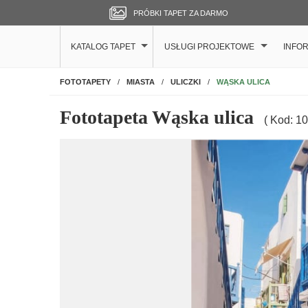
PRÓBKI TAPET ZA DARMO
KATALOG TAPET
USŁUGI PROJEKTOWE
INFO
NA ŚCIANĘ
WĄSKA ULICA
FOTOTAPETY
MIASTA
ULICZKI
Fototapeta Wąska ulica
( Kod: 1