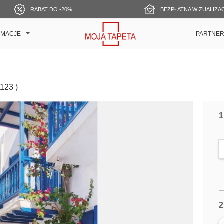
RABAT DO -20%
BEZPŁATNA WIZUALIZA
RMACJE
PARTNE
0123 )
1
2