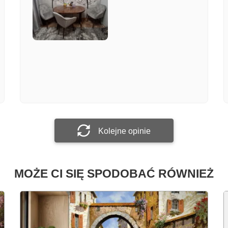
Załącz zdjęcie
Prześlij opinię
Kolejne opinie
MOŻE CI SIĘ SPODOBAĆ RÓWNIEŻ