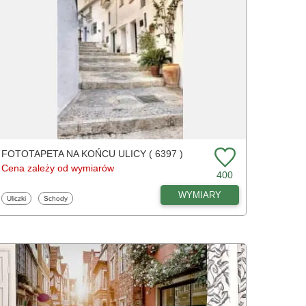
FOTOTAPETA NA KOŃCU ULICY ( 6397 )
Cena zależy od wymiarów
400
WYMIARY
Fototapety
Fototapety
Uliczki
Schody