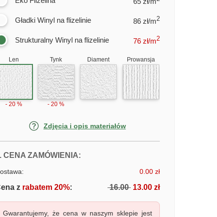
Eko Flizelina
65 zł/m
2
Gładki Winyl na flizelinie
86 zł/m
2
Strukturalny Winyl na flizelinie
76
zł/m
Len
Tynk
Diament
Prowansja
- 20 %
- 20 %
Zdjęcia i opis materiałów
FOTOTAPETY WĄSKA ULICA
. CENA ZAMÓWIENIA:
ostawa:
0.00 zł
ena z
rabatem 20%
:
16.00
13.00 zł
Gwarantujemy, że cena w naszym sklepie jest