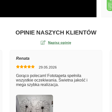
O TA
OPINIE NASZYCH KLIENTÓW
Napisz opinię
na
Renata
29.05.2026
er zamówienia
Gorąco polecam! Fototapeta spełniła
wszystkie oczekiwania. Świetna jakość i
mega szybka realizacja.
entarz