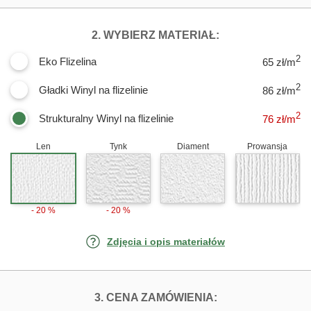
DLA FOTOTAPE
2. WYBIERZ MATERIAŁ:
2
Eko Flizelina
65 zł/m
2
Gładki Winyl na flizelinie
86 zł/m
2
Strukturalny Winyl na flizelinie
76
zł/m
Len
Tynk
Diament
Prowansja
- 20 %
- 20 %
Zdjęcia i opis materiałów
FOTOTAPETY KA
3. CENA ZAMÓWIENIA: