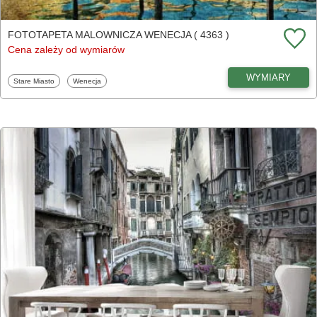
FOTOTAPETA MALOWNICZA WENECJA ( 4363 )
Cena zależy od wymiarów
WYMIARY
Fototapety
Fototapety
Stare Miasto
Wenecja