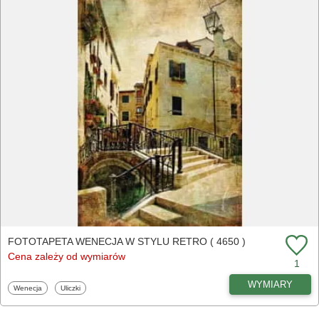
FOTOTAPETA WENECJA W STYLU RETRO ( 4650 )
Cena zależy od wymiarów
1
WYMIARY
Fototapety
Fototapety
Wenecja
Uliczki