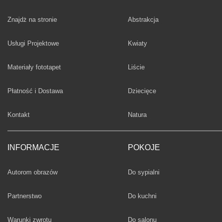
Fototapety
Znajdż na stronie
Abstrakcja
Fototapety
Usługi Projektowe
Kwiaty
Fototapety
Materiały fototapet
Liście
Fototapety
Płatność i Dostawa
Dziecięce
Fototapety
Kontakt
Natura
INFORMACJE
POKOJE
Fototapety
Autorom obrazów
Do sypialni
Fototapety
Partnerstwo
Do kuchni
Fototapety
Warunki zwrotu
Do salonu