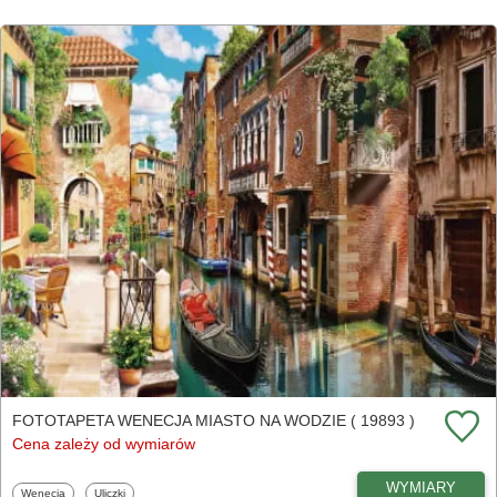
FOTOTAPETA WENECJA MIASTO NA WODZIE ( 19893 )
Cena zależy od wymiarów
WYMIARY
Fototapety
Fototapety
Wenecja
Uliczki