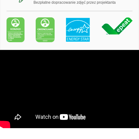
Bezpłatne dopracowanie zdjęć przez projektanta