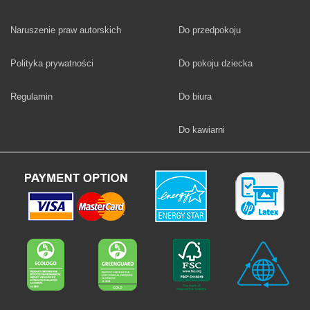
Fototapety
Naruszenie praw autorskich
Do przedpokoju
Fototapety
Polityka prywatności
Do pokoju dziecka
Fototapety
Regulamin
Do biura
Fototapety
Do kawiarni