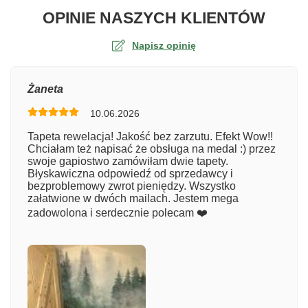
O TA
OPINIE NASZYCH KLIENTÓW
Napisz opinię
Ocena
Żaneta
10.06.2026
Numer zamówienia
Tapeta rewelacja! Jakość bez zarzutu. Efekt Wow!!
Chciałam też napisać że obsługa na medal :) przez
swoje gapiostwo zamówiłam dwie tapety.
Błyskawiczna odpowiedź od sprzedawcy i
Imię
bezproblemowy zwrot pieniędzy. Wszystko
załatwione w dwóch mailach. Jestem mega
zadowolona i serdecznie polecam ❤️
Komentarz