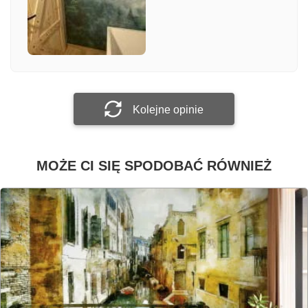
Załącz zdjęcie
Prześlij opinię
Kolejne opinie
MOŻE CI SIĘ SPODOBAĆ RÓWNIEŻ