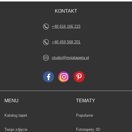
KONTAKT
+48 616 166 215
+48 459 568 201
studio@mojatapeta.pl
MENU
TEMATY
Fototapety
Katalog tapet
Popularne
Twoje zdjęcie
Fototapety 3D