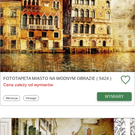
FOTOTAPETA MIASTO NA WODNYM OBRAZIE ( 5424 )
Cena zależy od wymiarów
WYMIARY
Fototapety
Fototapety
Wenecja
Vintage