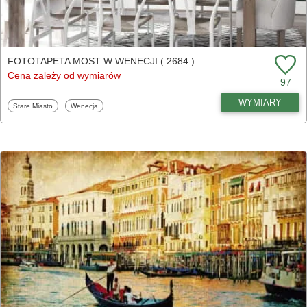
FOTOTAPETA MOST W WENECJI ( 2684 )
Cena zależy od wymiarów
97
WYMIARY
Fototapety
Fototapety
Stare Miasto
Wenecja