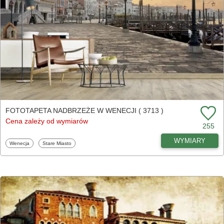
FOTOTAPETA NADBRZEŻE W WENECJI ( 3713 )
Cena zależy od wymiarów
255
WYMIARY
Fototapety
Fototapety
Wenecja
Stare Miasto