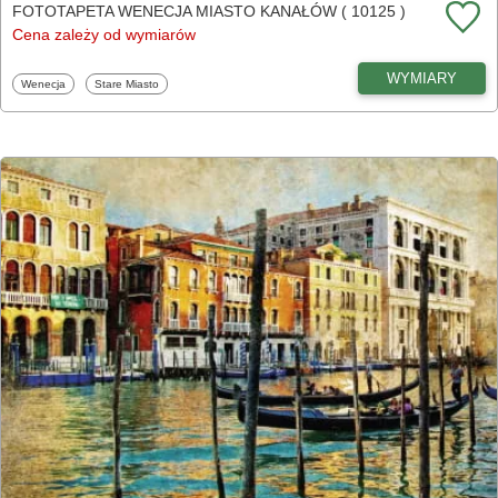
FOTOTAPETA WENECJA MIASTO KANAŁÓW ( 10125 )
Cena zależy od wymiarów
WYMIARY
Fototapety
Fototapety
Wenecja
Stare Miasto