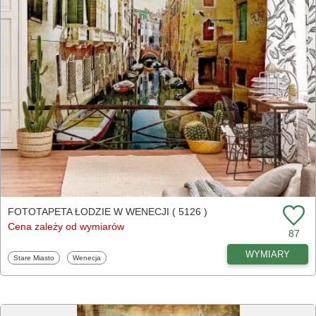
FOTOTAPETA ŁODZIE W WENECJI ( 5126 )
Cena zależy od wymiarów
87
WYMIARY
Fototapety
Fototapety
Stare Miasto
Wenecja