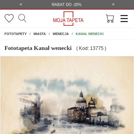
<
>
-20%
BEZPŁATNA WIZUALIZACJA
WYS
NA ŚCIANĘ
KANAŁ WENECKI
FOTOTAPETY
MIASTA
WENECJA
Fototapeta Kanał wenecki
( Kod: 13775 )