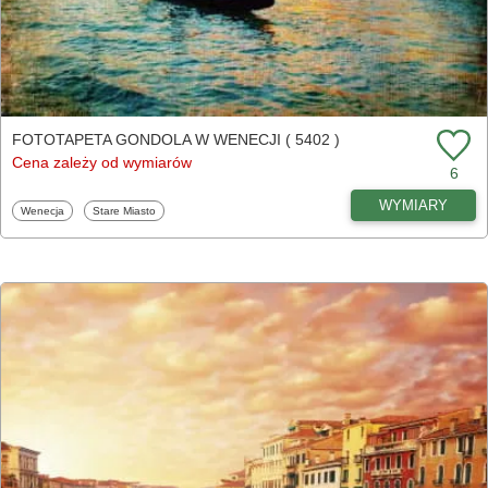
FOTOTAPETA GONDOLA W WENECJI ( 5402 )
Cena zależy od wymiarów
6
WYMIARY
Fototapety
Fototapety
Wenecja
Stare Miasto