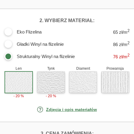
DLA FOTOTAPE
2. WYBIERZ MATERIAŁ:
2
Eko Flizelina
65 zł/m
2
Gładki Winyl na flizelinie
86 zł/m
2
Strukturalny Winyl na flizelinie
76
zł/m
Len
Tynk
Diament
Prowansja
- 20 %
- 20 %
Zdjęcia i opis materiałów
FOTOTAPETY W
3. CENA ZAMÓWIENIA: