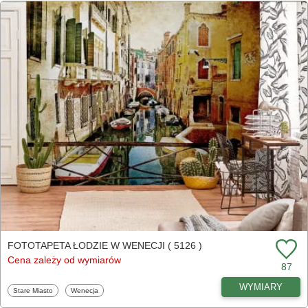
FOTOTAPETA ŁODZIE W WENECJI ( 5126 )
Cena zależy od wymiarów
87
WYMIARY
Fototapety
Fototapety
Stare Miasto
Wenecja