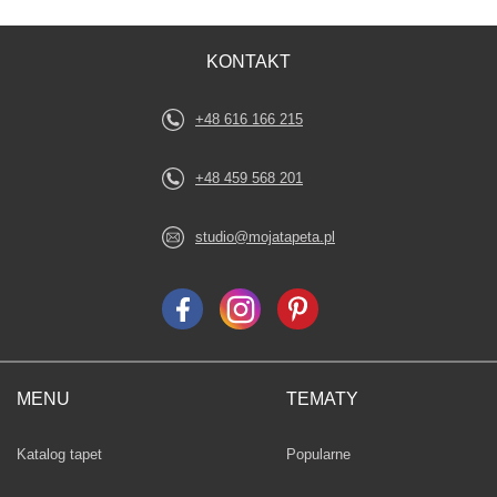
KONTAKT
+48 616 166 215
+48 459 568 201
studio@mojatapeta.pl
MENU
TEMATY
Fototapety
Katalog tapet
Popularne