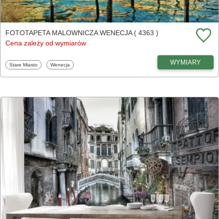
FOTOTAPETA MALOWNICZA WENECJA ( 4363 )
Cena zależy od wymiarów
WYMIARY
Fototapety
Fototapety
Stare Miasto
Wenecja