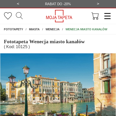
<
>
-20%
BEZPŁATNA WIZUALIZACJA
WYS
NA ŚCIANĘ
WENECJA MIASTO KANAŁÓW
FOTOTAPETY
MIASTA
WENECJA
Fototapeta Wenecja miasto kanałów
( Kod: 10125 )