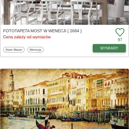
FOTOTAPETA MOST W WENECJI ( 2684 )
Cena zależy od wymiarów
97
WYMIARY
Fototapety
Fototapety
Stare Miasto
Wenecja