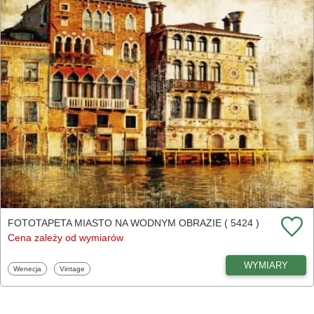
FOTOTAPETA MIASTO NA WODNYM OBRAZIE ( 5424 )
Cena zależy od wymiarów
WYMIARY
Fototapety
Fototapety
Wenecja
Vintage