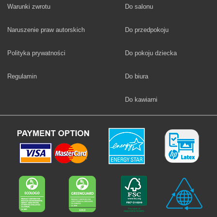
Fototapety
Warunki zwrotu
Do salonu
Fototapety
Naruszenie praw autorskich
Do przedpokoju
Fototapety
Polityka prywatności
Do pokoju dziecka
Fototapety
Regulamin
Do biura
Fototapety
Do kawiarni