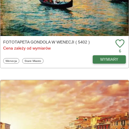
FOTOTAPETA GONDOLA W WENECJI ( 5402 )
Cena zależy od wymiarów
6
WYMIARY
Fototapety
Fototapety
Wenecja
Stare Miasto