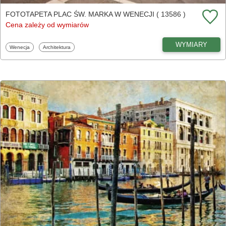
FOTOTAPETA PLAC ŚW. MARKA W WENECJI ( 13586 )
Cena zależy od wymiarów
WYMIARY
Fototapety
Fototapety
Wenecja
Architektura