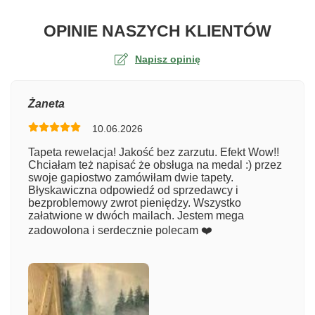
O TA
OPINIE NASZYCH KLIENTÓW
Napisz opinię
Ocena
Żaneta
10.06.2026
Numer zamówienia
Tapeta rewelacja! Jakość bez zarzutu. Efekt Wow!!
Chciałam też napisać że obsługa na medal :) przez
swoje gapiostwo zamówiłam dwie tapety.
Błyskawiczna odpowiedź od sprzedawcy i
Imię
bezproblemowy zwrot pieniędzy. Wszystko
załatwione w dwóch mailach. Jestem mega
zadowolona i serdecznie polecam ❤️
Komentarz