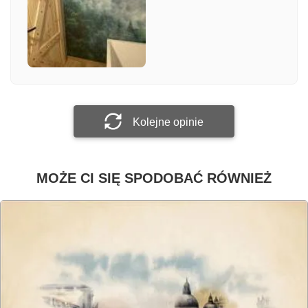
Załącz zdjęcie
Prześlij opinię
Kolejne opinie
MOŻE CI SIĘ SPODOBAĆ RÓWNIEŻ