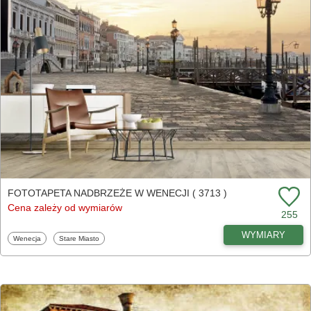
FOTOTAPETA NADBRZEŻE W WENECJI ( 3713 )
Cena zależy od wymiarów
255
WYMIARY
Fototapety
Fototapety
Wenecja
Stare Miasto