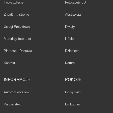
Twoje zdjęcie
Fototapety 3D
Fototapety
Znajdż na stronie
Abstrakcja
Fototapety
Usługi Projektowe
Kwiaty
Fototapety
Materiały fototapet
Liście
Fototapety
Płatność i Dostawa
Dziecięce
Fototapety
Kontakt
Natura
INFORMACJE
POKOJE
Fototapety
Autorom obrazów
Do sypialni
Fototapety
Partnerstwo
Do kuchni