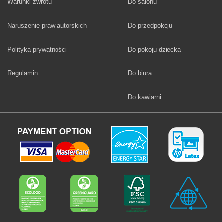
Fototapety
Warunki zwrotu
Do salonu
Fototapety
Naruszenie praw autorskich
Do przedpokoju
Fototapety
Polityka prywatności
Do pokoju dziecka
Fototapety
Regulamin
Do biura
Fototapety
Do kawiarni