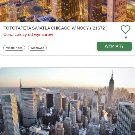
FOTOTAPETA ŚWIATŁA CHICAGO W NOCY ( 21672 )
Cena zależy od wymiarów
9
WYMIARY
Fototapety
Fototapety
Miasto nocą
Wieżowce