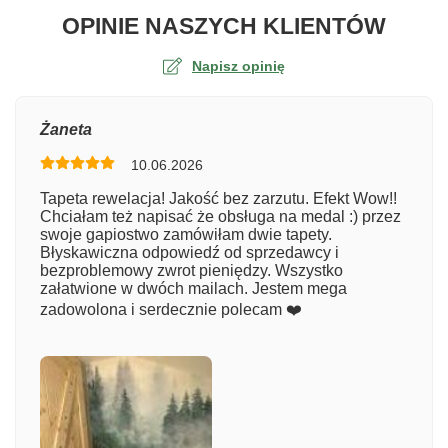
O TA
OPINIE NASZYCH KLIENTÓW
Napisz opinię
Ocena
Żaneta
10.06.2026
Numer zamówienia
Tapeta rewelacja! Jakość bez zarzutu. Efekt Wow!!
Chciałam też napisać że obsługa na medal :) przez
swoje gapiostwo zamówiłam dwie tapety.
Błyskawiczna odpowiedź od sprzedawcy i
Imię
bezproblemowy zwrot pieniędzy. Wszystko
załatwione w dwóch mailach. Jestem mega
zadowolona i serdecznie polecam ❤️
Komentarz