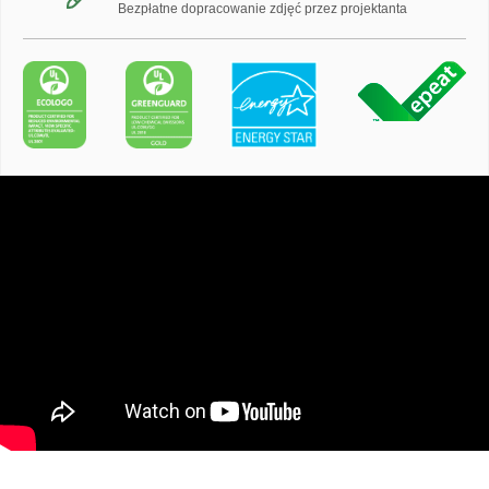
Bezpłatne dopracowanie zdjęć przez projektanta