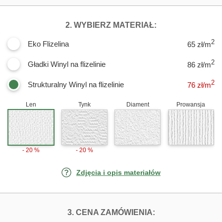
DLA FOTOTAPET
2. WYBIERZ MATERIAŁ:
2
Eko Flizelina
65 zł/m
2
Gładki Winyl na flizelinie
86 zł/m
2
Strukturalny Winyl na flizelinie
76
zł/m
Len
Tynk
Diament
Prowansja
- 20 %
- 20 %
Zdjęcia i opis materiałów
FOTOTAPETY MI
3. CENA ZAMÓWIENIA: