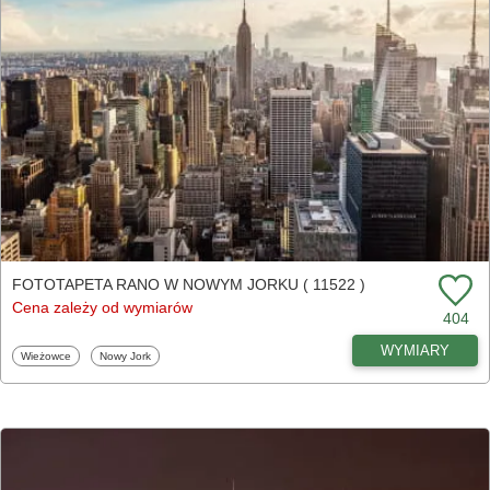
FOTOTAPETA RANO W NOWYM JORKU ( 11522 )
Cena zależy od wymiarów
404
WYMIARY
Fototapety
Fototapety
Wieżowce
Nowy Jork