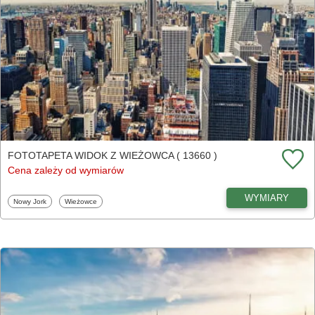
FOTOTAPETA WIDOK Z WIEŻOWCA ( 13660 )
Cena zależy od wymiarów
WYMIARY
Fototapety
Fototapety
Nowy Jork
Wieżowce