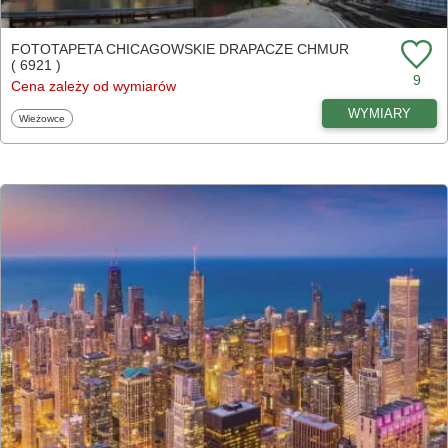
FOTOTAPETA CHICAGOWSKIE DRAPACZE CHMUR
( 6921 )
9
Cena zależy od wymiarów
WYMIARY
Fototapety
Wieżowce