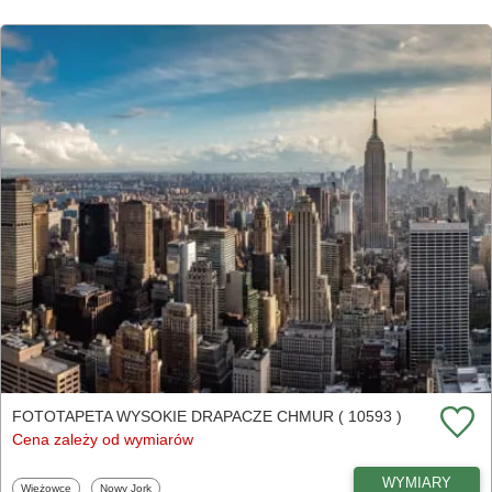
FOTOTAPETA WYSOKIE DRAPACZE CHMUR ( 10593 )
Cena zależy od wymiarów
WYMIARY
Fototapety
Fototapety
Wieżowce
Nowy Jork