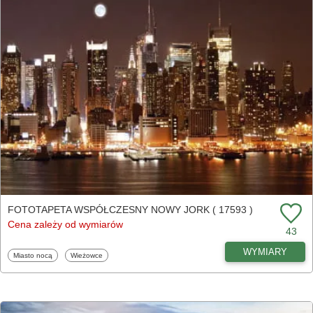
FOTOTAPETA WSPÓŁCZESNY NOWY JORK ( 17593 )
Cena zależy od wymiarów
43
WYMIARY
Fototapety
Fototapety
Miasto nocą
Wieżowce