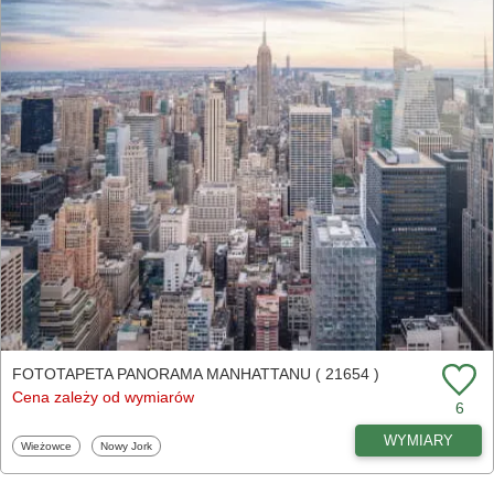
FOTOTAPETA PANORAMA MANHATTANU ( 21654 )
Cena zależy od wymiarów
6
WYMIARY
Fototapety
Fototapety
Wieżowce
Nowy Jork