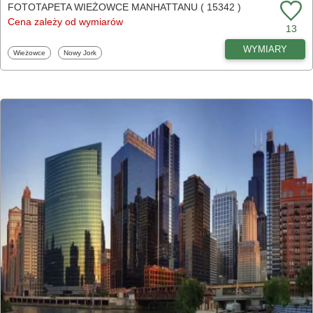
FOTOTAPETA WIEŻOWCE MANHATTANU ( 15342 )
Cena zależy od wymiarów
13
WYMIARY
Fototapety
Fototapety
Wieżowce
Nowy Jork