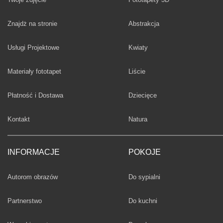
Fototapety
Znajdż na stronie
Abstrakcja
Fototapety
Usługi Projektowe
Kwiaty
Fototapety
Materiały fototapet
Liście
Fototapety
Płatność i Dostawa
Dziecięce
Fototapety
Kontakt
Natura
INFORMACJE
POKOJE
Fototapety
Autorom obrazów
Do sypialni
Fototapety
Partnerstwo
Do kuchni