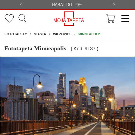
<
>
-20%
BEZPŁATNA WIZUALIZACJA
WYS
NA ŚCIANĘ
MINNEAPOLIS
FOTOTAPETY
MIASTA
WIEŻOWCE
Fototapeta Minneapolis
( Kod: 9137 )