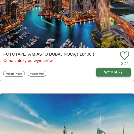
FOTOTAPETA MIASTO DUBAJ NOCĄ ( 18400 )
Cena zależy od wymiarów
227
WYMIARY
Fototapety
Fototapety
Miasto nocą
Wieżowce