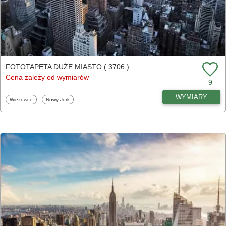
FOTOTAPETA DUŻE MIASTO ( 3706 )
Cena zależy od wymiarów
9
WYMIARY
Fototapety
Fototapety
Wieżowce
Nowy Jork