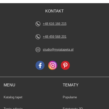
KONTAKT
+48 616 166 215
+48 459 568 201
studio@mojatapeta.pl
MENU
TEMATY
Fototapety
Katalog tapet
Popularne
Twoje zdjęcie
Fototapety 3D