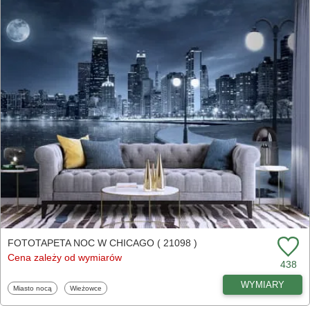
FOTOTAPETA NOC W CHICAGO ( 21098 )
Cena zależy od wymiarów
438
WYMIARY
Fototapety
Fototapety
Miasto nocą
Wieżowce