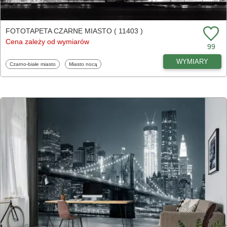
FOTOTAPETA CZARNE MIASTO ( 11403 )
Cena zależy od wymiarów
99
WYMIARY
Fototapety
Fototapety
Czarno-białe miasto
Miasto nocą