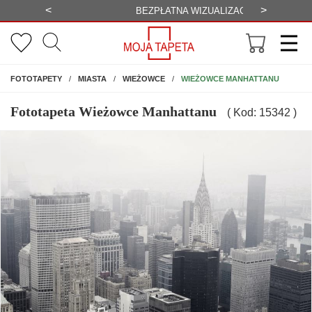
<
>
-20%
BEZPŁATNA WIZUALIZACJA
WYS
NA ŚCIANĘ
WIEŻOWCE MANHATTANU
FOTOTAPETY
MIASTA
WIEŻOWCE
Fototapeta Wieżowce Manhattanu
( Kod: 15342 )