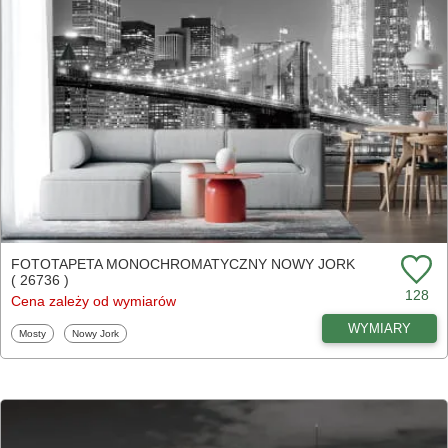
FOTOTAPETA MONOCHROMATYCZNY NOWY JORK
( 26736 )
128
Cena zależy od wymiarów
WYMIARY
Fototapety
Fototapety
Mosty
Nowy Jork