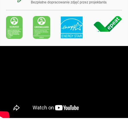
Bezpłatne dopracowanie zdjęć przez projektanta