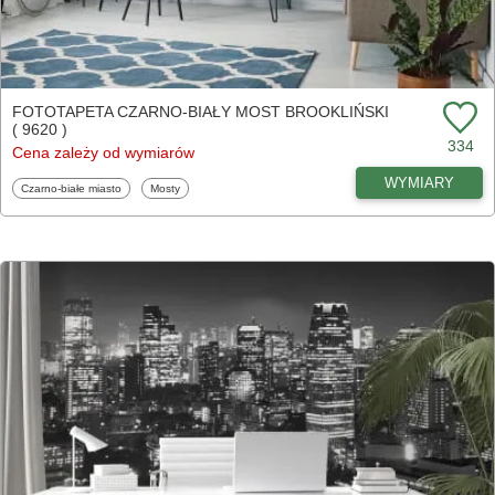
FOTOTAPETA CZARNO-BIAŁY MOST BROOKLIŃSKI
( 9620 )
334
Cena zależy od wymiarów
WYMIARY
Fototapety
Fototapety
Czarno-białe miasto
Mosty