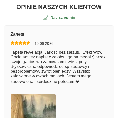
O TA
OPINIE NASZYCH KLIENTÓW
Napisz opinię
Ocena
Żaneta
10.06.2026
Numer zamówienia
Tapeta rewelacja! Jakość bez zarzutu. Efekt Wow!!
Chciałam też napisać że obsługa na medal :) przez
swoje gapiostwo zamówiłam dwie tapety.
Błyskawiczna odpowiedź od sprzedawcy i
Imię
bezproblemowy zwrot pieniędzy. Wszystko
załatwione w dwóch mailach. Jestem mega
zadowolona i serdecznie polecam ❤️
Komentarz