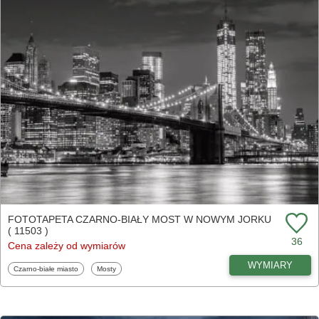
FOTOTAPETA CZARNO-BIAŁY MOST W NOWYM JORKU
( 11503 )
36
Cena zależy od wymiarów
WYMIARY
Fototapety
Fototapety
Czarno-białe miasto
Mosty