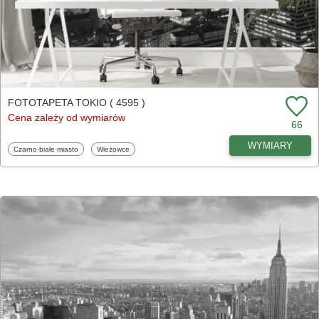
FOTOTAPETA TOKIO ( 4595 )
Cena zależy od wymiarów
66
WYMIARY
Fototapety
Fototapety
Czarno-białe miasto
Wieżowce