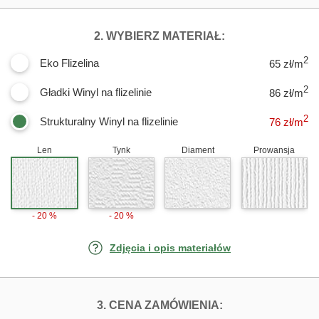
DLA FOTOTAPE
2. WYBIERZ MATERIAŁ:
2
Eko Flizelina
65 zł/m
2
Gładki Winyl na flizelinie
86 zł/m
2
Strukturalny Winyl na flizelinie
76
zł/m
Len
Tynk
Diament
Prowansja
- 20 %
- 20 %
Zdjęcia i opis materiałów
FOTOTAPETY W
3. CENA ZAMÓWIENIA: