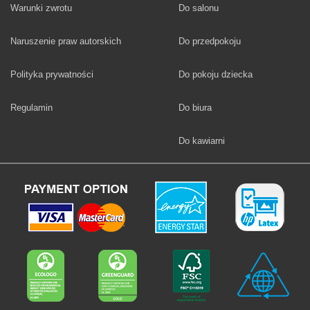
Fototapety
Warunki zwrotu
Do salonu
Fototapety
Naruszenie praw autorskich
Do przedpokoju
Fototapety
Polityka prywatności
Do pokoju dziecka
Fototapety
Regulamin
Do biura
Fototapety
Do kawiarni