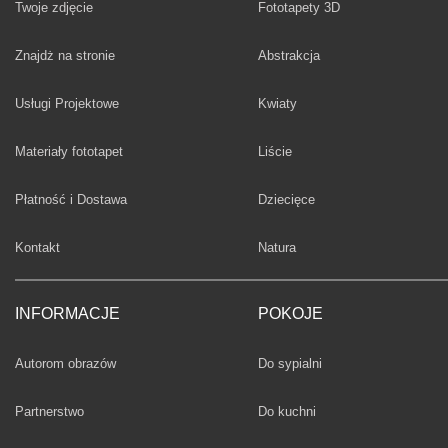
Twoje zdjęcie
Fototapety 3D
Fototapety
Znajdż na stronie
Abstrakcja
Fototapety
Usługi Projektowe
Kwiaty
Fototapety
Materiały fototapet
Liście
Fototapety
Płatność i Dostawa
Dziecięce
Fototapety
Kontakt
Natura
INFORMACJE
POKOJE
Fototapety
Autorom obrazów
Do sypialni
Fototapety
Partnerstwo
Do kuchni