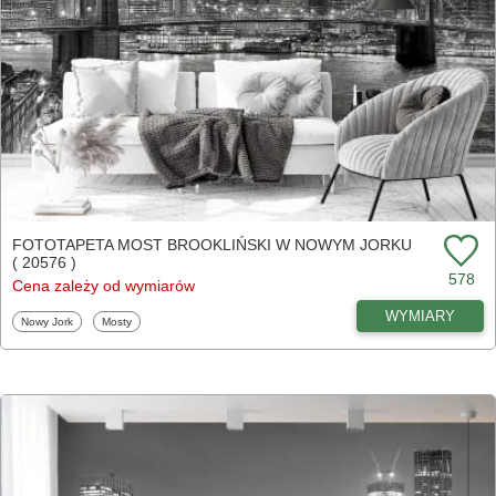
FOTOTAPETA MOST BROOKLIŃSKI W NOWYM JORKU
( 20576 )
578
Cena zależy od wymiarów
WYMIARY
Fototapety
Fototapety
Nowy Jork
Mosty