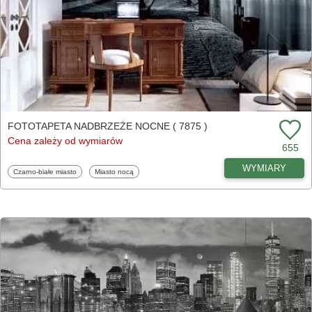
FOTOTAPETA NADBRZEŻE NOCNE ( 7875 )
Cena zależy od wymiarów
655
WYMIARY
Fototapety
Fototapety
Czarno-białe miasto
Miasto nocą