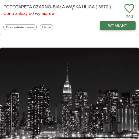
FOTOTAPETA CZARNO-BIAŁA WĄSKA ULICA ( 3670 )
Cena zależy od wymiarów
240
WYMIARY
Fototapety
Fototapety
Czarno-białe miasto
Uliczki