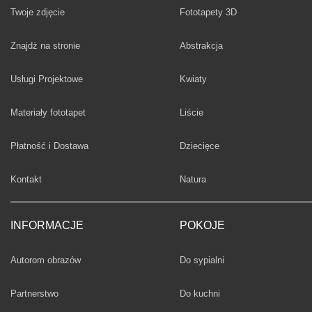
Twoje zdjęcie
Fototapety 3D
Fototapety
Znajdż na stronie
Abstrakcja
Fototapety
Usługi Projektowe
Kwiaty
Fototapety
Materiały fototapet
Liście
Fototapety
Płatność i Dostawa
Dziecięce
Fototapety
Kontakt
Natura
INFORMACJE
POKOJE
Fototapety
Autorom obrazów
Do sypialni
Fototapety
Partnerstwo
Do kuchni