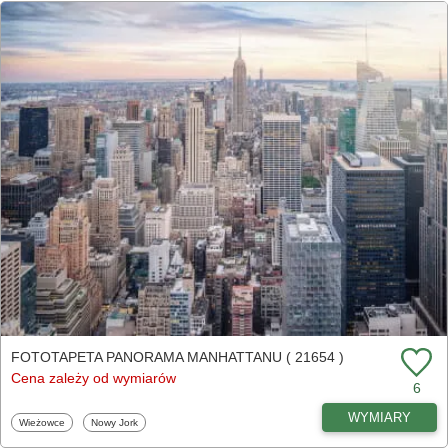
FOTOTAPETA PANORAMA MANHATTANU ( 21654 )
Cena zależy od wymiarów
6
WYMIARY
Fototapety
Fototapety
Wieżowce
Nowy Jork