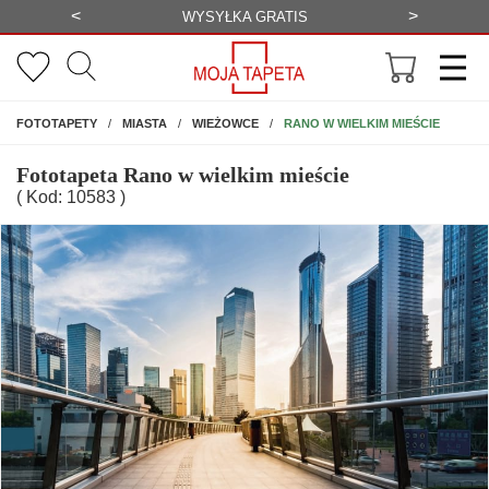
<
>
ATNA WIZUALIZACJA
WYSYŁKA GRATIS
NA ŚCIANĘ
RANO W WIELKIM MIEŚCIE
FOTOTAPETY
MIASTA
WIEŻOWCE
Fototapeta Rano w wielkim mieście
( Kod: 10583 )