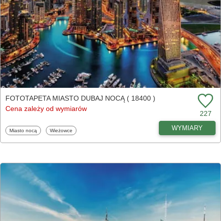
FOTOTAPETA MIASTO DUBAJ NOCĄ ( 18400 )
Cena zależy od wymiarów
227
WYMIARY
Fototapety
Fototapety
Miasto nocą
Wieżowce