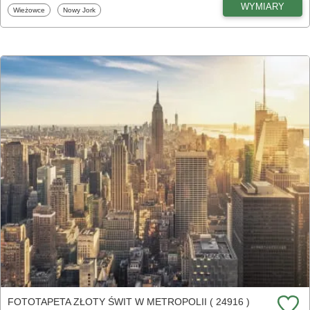
WYMIARY
Fototapety
Fototapety
Wieżowce
Nowy Jork
FOTOTAPETA ZŁOTY ŚWIT W METROPOLII ( 24916 )