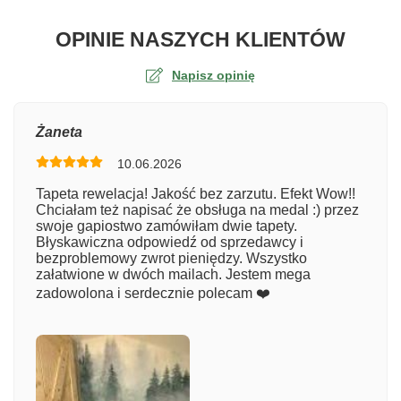
O TA
OPINIE NASZYCH KLIENTÓW
Napisz opinię
Ocena
Żaneta
10.06.2026
Numer zamówienia
Tapeta rewelacja! Jakość bez zarzutu. Efekt Wow!!
Chciałam też napisać że obsługa na medal :) przez
swoje gapiostwo zamówiłam dwie tapety.
Błyskawiczna odpowiedź od sprzedawcy i
Imię
bezproblemowy zwrot pieniędzy. Wszystko
załatwione w dwóch mailach. Jestem mega
zadowolona i serdecznie polecam ❤️
Komentarz