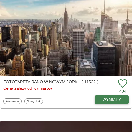
FOTOTAPETA RANO W NOWYM JORKU ( 11522 )
Cena zależy od wymiarów
404
WYMIARY
Fototapety
Fototapety
Wieżowce
Nowy Jork