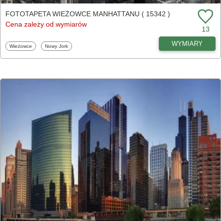
FOTOTAPETA WIEŻOWCE MANHATTANU ( 15342 )
Cena zależy od wymiarów
13
WYMIARY
Fototapety
Fototapety
Wieżowce
Nowy Jork