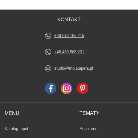
KONTAKT
+48 616 166 215
+48 459 568 201
studio@mojatapeta.pl
MENU
TEMATY
Fototapety
Katalog tapet
Popularne