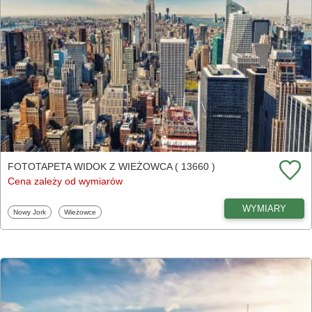
FOTOTAPETA WIDOK Z WIEŻOWCA ( 13660 )
Cena zależy od wymiarów
WYMIARY
Fototapety
Fototapety
Nowy Jork
Wieżowce