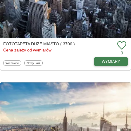
FOTOTAPETA DUŻE MIASTO ( 3706 )
Cena zależy od wymiarów
9
WYMIARY
Fototapety
Fototapety
Wieżowce
Nowy Jork