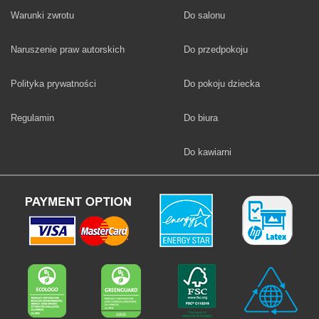
Fototapety
Warunki zwrotu
Do salonu
Fototapety
Naruszenie praw autorskich
Do przedpokoju
Fototapety
Polityka prywatności
Do pokoju dziecka
Fototapety
Regulamin
Do biura
Fototapety
Do kawiarni