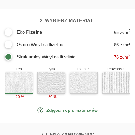
DLA FOTOTAPET
2. WYBIERZ MATERIAŁ:
2
Eko Flizelina
65 zł/m
2
Gładki Winyl na flizelinie
86 zł/m
2
Strukturalny Winyl na flizelinie
76
zł/m
Len
Tynk
Diament
Prowansja
- 20 %
- 20 %
Zdjęcia i opis materiałów
FOTOTAPETY RA
3. CENA ZAMÓWIENIA: