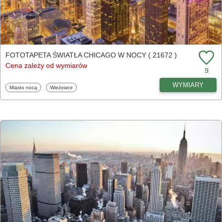
FOTOTAPETA ŚWIATŁA CHICAGO W NOCY ( 21672 )
Cena zależy od wymiarów
9
WYMIARY
Fototapety
Fototapety
Miasto nocą
Wieżowce