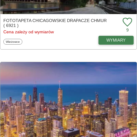
FOTOTAPETA CHICAGOWSKIE DRAPACZE CHMUR
( 6921 )
9
Cena zależy od wymiarów
WYMIARY
Fototapety
Wieżowce