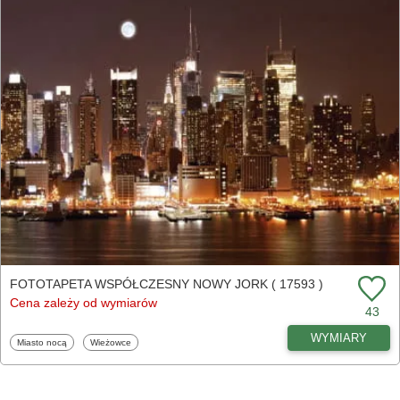
FOTOTAPETA WSPÓŁCZESNY NOWY JORK ( 17593 )
Cena zależy od wymiarów
43
WYMIARY
Fototapety
Fototapety
Miasto nocą
Wieżowce