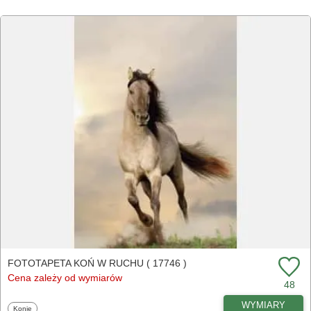
FOTOTAPETA KOŃ W RUCHU ( 17746 )
Cena zależy od wymiarów
48
WYMIARY
Fototapety
Konie