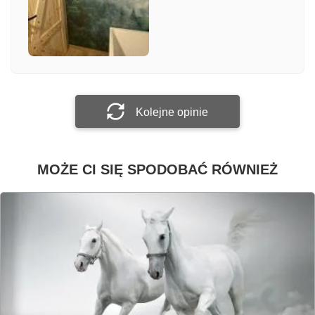
Załącz zdjęcie
Prześlij opinię
Kolejne opinie
MOŻE CI SIĘ SPODOBAĆ RÓWNIEŻ