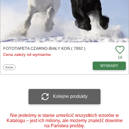
FOTOTAPETA CZARNO-BIAŁY KOŃ ( 7892 )
Cena zależy od wymiarów
16
WYMIARY
Fototapety
Konie
Kolejne produkty
Nie jesteśmy w stanie umieścić wszystkich wzorów w
Katalogu – jest ich miliony, ale możemy znaleźć dowolne
na Państwa prośbę.