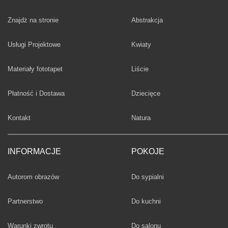
Fototapety
Znajdż na stronie
Abstrakcja
Fototapety
Usługi Projektowe
Kwiaty
Fototapety
Materiały fototapet
Liście
Fototapety
Płatność i Dostawa
Dziecięce
Fototapety
Kontakt
Natura
INFORMACJE
POKOJE
Fototapety
Autorom obrazów
Do sypialni
Fototapety
Partnerstwo
Do kuchni
Fototapety
Warunki zwrotu
Do salonu