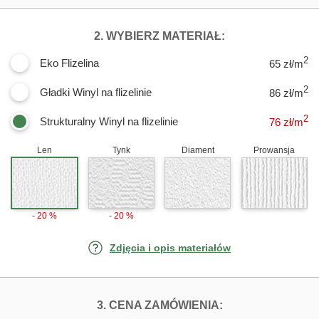
DLA FOTOTAPET
2. WYBIERZ MATERIAŁ:
2
Eko Flizelina
65 zł/m
2
Gładki Winyl na flizelinie
86 zł/m
2
Strukturalny Winyl na flizelinie
76
zł/m
Len
Tynk
Diament
Prowansja
- 20 %
- 20 %
Zdjęcia i opis materiałów
FOTOTAPETY BI
3. CENA ZAMÓWIENIA: