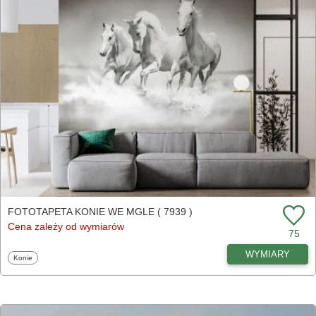
FOTOTAPETA KONIE WE MGLE ( 7939 )
Cena zależy od wymiarów
75
WYMIARY
Fototapety
Konie