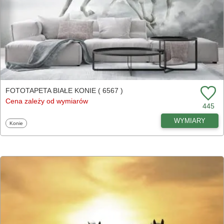
FOTOTAPETA BIAŁE KONIE ( 6567 )
Cena zależy od wymiarów
445
WYMIARY
Fototapety
Konie