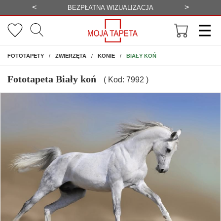
<
>
ALIZACJA
WYSYŁKA GRATIS
NA ŚCIANĘ
BIAŁY KOŃ
FOTOTAPETY
ZWIERZĘTA
KONIE
Fototapeta Biały koń
( Kod: 7992 )