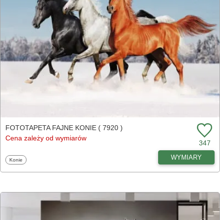
FOTOTAPETA FAJNE KONIE ( 7920 )
Cena zależy od wymiarów
347
WYMIARY
Fototapety
Konie