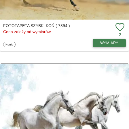
FOTOTAPETA SZYBKI KOŃ ( 7894 )
Cena zależy od wymiarów
2
WYMIARY
Fototapety
Konie