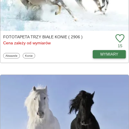
FOTOTAPETA TRZY BIAŁE KONIE ( 2906 )
Cena zależy od wymiarów
15
WYMIARY
Fototapety
Fototapety
Akwarele
Konie