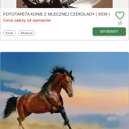
FOTOTAPETA KONIE Z MLECZNEJ CZEKOLADY ( 9339 )
Cena zależy od wymiarów
15
WYMIARY
Fototapety
Fototapety
Konie
Słodycze