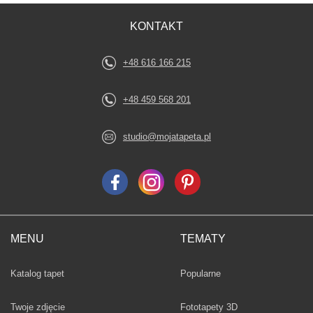
KONTAKT
+48 616 166 215
+48 459 568 201
studio@mojatapeta.pl
MENU
TEMATY
Fototapety
Katalog tapet
Popularne
Twoje zdjęcie
Fototapety 3D