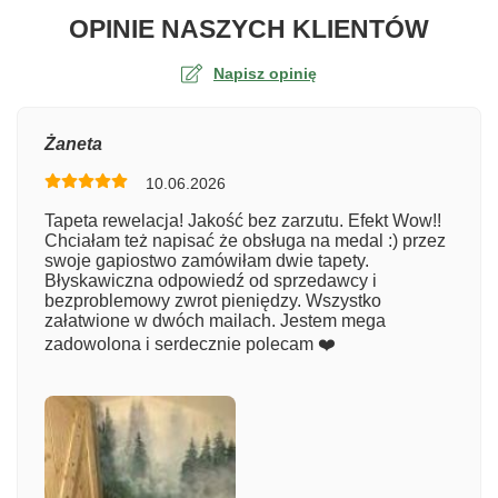
O TA
OPINIE NASZYCH KLIENTÓW
Napisz opinię
Ocena
Żaneta
10.06.2026
Numer zamówienia
Tapeta rewelacja! Jakość bez zarzutu. Efekt Wow!!
Chciałam też napisać że obsługa na medal :) przez
swoje gapiostwo zamówiłam dwie tapety.
Błyskawiczna odpowiedź od sprzedawcy i
Imię
bezproblemowy zwrot pieniędzy. Wszystko
załatwione w dwóch mailach. Jestem mega
zadowolona i serdecznie polecam ❤️
Komentarz