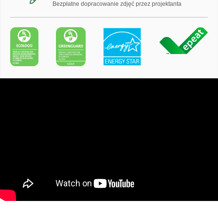
Bezpłatne dopracowanie zdjęć przez projektanta