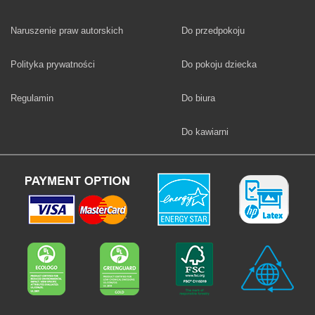
Fototapety
Naruszenie praw autorskich
Do przedpokoju
Fototapety
Polityka prywatności
Do pokoju dziecka
Fototapety
Regulamin
Do biura
Fototapety
Do kawiarni