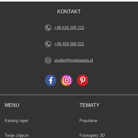
KONTAKT
+48 616 166 215
+48 459 568 201
studio@mojatapeta.pl
MENU
TEMATY
Fototapety
Katalog tapet
Popularne
Twoje zdjęcie
Fototapety 3D