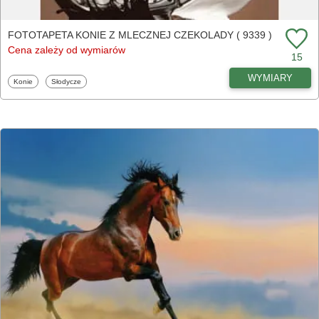
FOTOTAPETA KONIE Z MLECZNEJ CZEKOLADY ( 9339 )
Cena zależy od wymiarów
15
WYMIARY
Fototapety
Fototapety
Konie
Słodycze