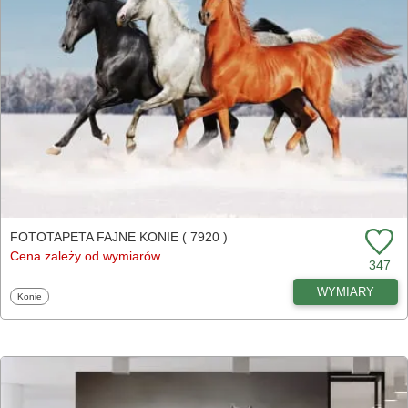
FOTOTAPETA FAJNE KONIE ( 7920 )
Cena zależy od wymiarów
347
WYMIARY
Fototapety
Konie