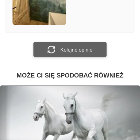
Załącz zdjęcie
Prześlij opinię
Kolejne opinie
MOŻE CI SIĘ SPODOBAĆ RÓWNIEŻ