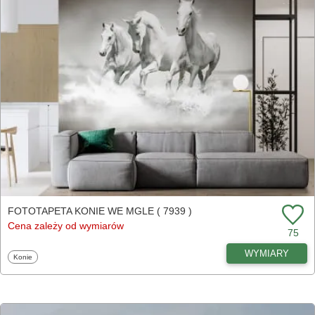
FOTOTAPETA KONIE WE MGLE ( 7939 )
Cena zależy od wymiarów
75
WYMIARY
Fototapety
Konie