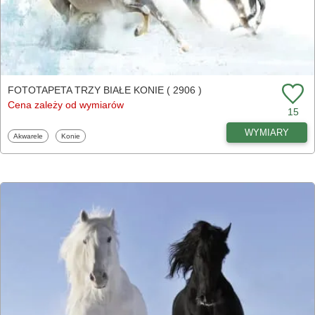
FOTOTAPETA TRZY BIAŁE KONIE ( 2906 )
Cena zależy od wymiarów
15
WYMIARY
Fototapety
Fototapety
Akwarele
Konie