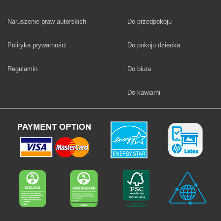
Fototapety
Naruszenie praw autorskich
Do przedpokoju
Fototapety
Polityka prywatności
Do pokoju dziecka
Fototapety
Regulamin
Do biura
Fototapety
Do kawiarni