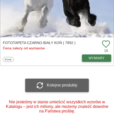
FOTOTAPETA CZARNO-BIAŁY KOŃ ( 7892 )
Cena zależy od wymiarów
16
WYMIARY
Fototapety
Konie
Kolejne produkty
Nie jesteśmy w stanie umieścić wszystkich wzorów w
Katalogu – jest ich miliony, ale możemy znaleźć dowolne
na Państwa prośbę.