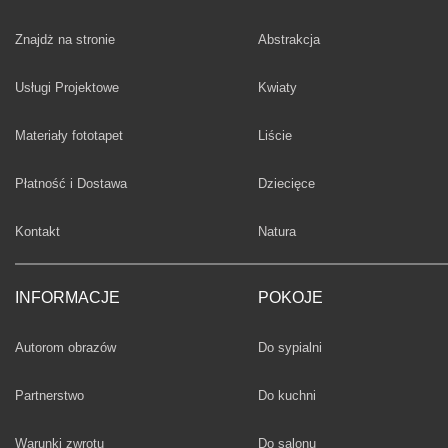
Fototapety
Znajdż na stronie
Abstrakcja
Fototapety
Usługi Projektowe
Kwiaty
Fototapety
Materiały fototapet
Liście
Fototapety
Płatność i Dostawa
Dziecięce
Fototapety
Kontakt
Natura
INFORMACJE
POKOJE
Fototapety
Autorom obrazów
Do sypialni
Fototapety
Partnerstwo
Do kuchni
Fototapety
Warunki zwrotu
Do salonu