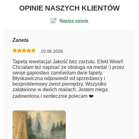
O TA
OPINIE NASZYCH KLIENTÓW
Napisz opinię
Ocena
Żaneta
10.06.2026
Numer zamówienia
Tapeta rewelacja! Jakość bez zarzutu. Efekt Wow!!
Chciałam też napisać że obsługa na medal :) przez
swoje gapiostwo zamówiłam dwie tapety.
Błyskawiczna odpowiedź od sprzedawcy i
Imię
bezproblemowy zwrot pieniędzy. Wszystko
załatwione w dwóch mailach. Jestem mega
zadowolona i serdecznie polecam ❤️
Komentarz