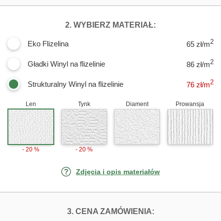
DLA FOTOTAPET
2. WYBIERZ MATERIAŁ:
2
Eko Flizelina
65 zł/m
2
Gładki Winyl na flizelinie
86 zł/m
2
Strukturalny Winyl na flizelinie
76
zł/m
Len
Tynk
Diament
Prowansja
- 20 %
- 20 %
Zdjęcia i opis materiałów
FOTOTAPETY DZI
3. CENA ZAMÓWIENIA: