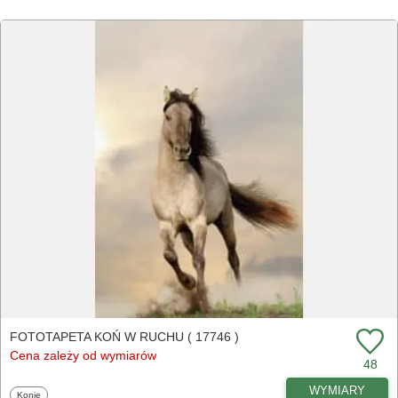
FOTOTAPETA KOŃ W RUCHU ( 17746 )
Cena zależy od wymiarów
48
WYMIARY
Fototapety
Konie