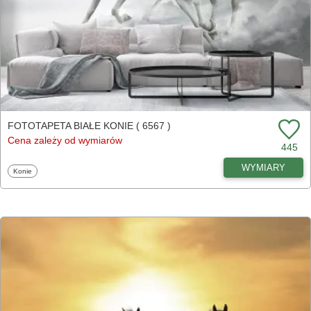
FOTOTAPETA BIAŁE KONIE ( 6567 )
Cena zależy od wymiarów
445
WYMIARY
Fototapety
Konie