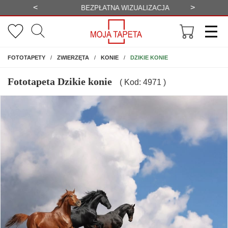
<
>
-20%
BEZPŁATNA WIZUALIZACJA
WYS
NA ŚCIANĘ
DZIKIE KONIE
FOTOTAPETY
ZWIERZĘTA
KONIE
Fototapeta Dzikie konie
( Kod: 4971 )