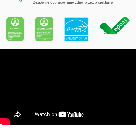
Bezpłatne dopracowanie zdjęć przez projektanta