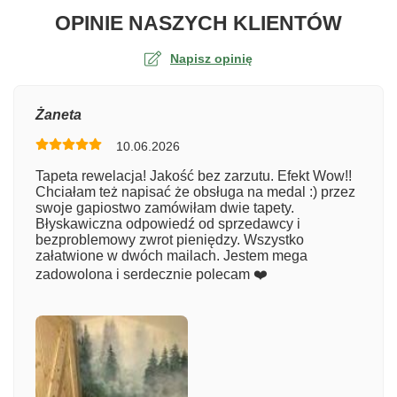
O TA
OPINIE NASZYCH KLIENTÓW
Napisz opinię
Ocena
Żaneta
10.06.2026
Numer zamówienia
Tapeta rewelacja! Jakość bez zarzutu. Efekt Wow!!
Chciałam też napisać że obsługa na medal :) przez
swoje gapiostwo zamówiłam dwie tapety.
Błyskawiczna odpowiedź od sprzedawcy i
Imię
bezproblemowy zwrot pieniędzy. Wszystko
załatwione w dwóch mailach. Jestem mega
zadowolona i serdecznie polecam ❤️
Komentarz