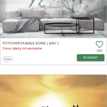
FOTOTAPETA BIAŁE KONIE ( 6567 )
Cena zależy od wymiarów
445
WYMIARY
Fototapety
Konie