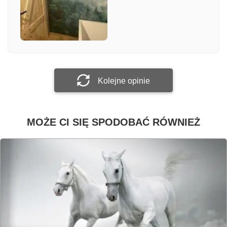
Załącz zdjęcie
Prześlij opinię
Kolejne opinie
MOŻE CI SIĘ SPODOBAĆ RÓWNIEŻ