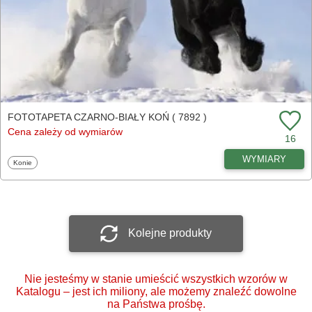
FOTOTAPETA CZARNO-BIAŁY KOŃ ( 7892 )
Cena zależy od wymiarów
16
WYMIARY
Fototapety
Konie
Kolejne produkty
Nie jesteśmy w stanie umieścić wszystkich wzorów w
Katalogu – jest ich miliony, ale możemy znaleźć dowolne
na Państwa prośbę.