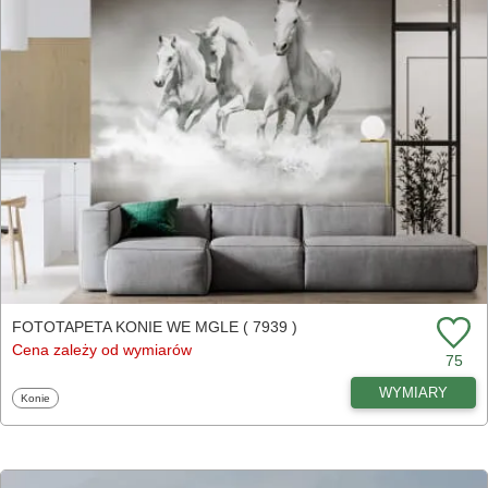
FOTOTAPETA KONIE WE MGLE ( 7939 )
Cena zależy od wymiarów
75
WYMIARY
Fototapety
Konie