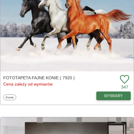
FOTOTAPETA FAJNE KONIE ( 7920 )
Cena zależy od wymiarów
347
WYMIARY
Fototapety
Konie