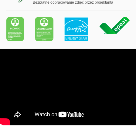
Bezpłatne dopracowanie zdjęć przez projektanta