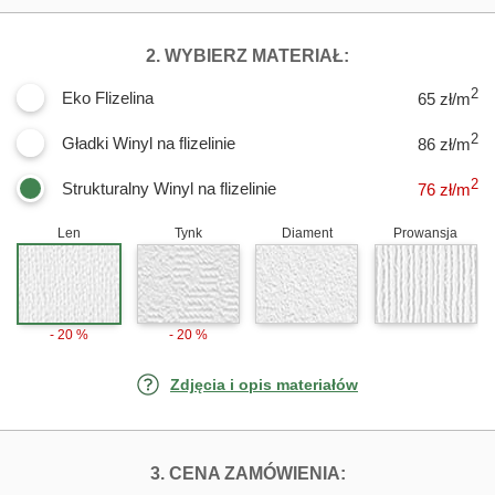
DLA FOTOTAPET
2. WYBIERZ MATERIAŁ:
2
Eko Flizelina
65 zł/m
2
Gładki Winyl na flizelinie
86 zł/m
2
Strukturalny Winyl na flizelinie
76
zł/m
Len
Tynk
Diament
Prowansja
- 20 %
- 20 %
Zdjęcia i opis materiałów
FOTOTAPETY KO
3. CENA ZAMÓWIENIA: