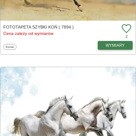
FOTOTAPETA SZYBKI KOŃ ( 7894 )
Cena zależy od wymiarów
2
WYMIARY
Fototapety
Konie