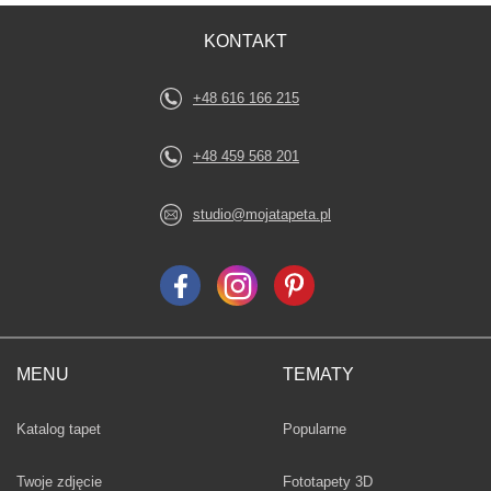
KONTAKT
+48 616 166 215
+48 459 568 201
studio@mojatapeta.pl
MENU
TEMATY
Fototapety
Katalog tapet
Popularne
Twoje zdjęcie
Fototapety 3D