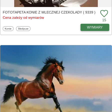
FOTOTAPETA KONIE Z MLECZNEJ CZEKOLADY ( 9339 )
Cena zależy od wymiarów
15
WYMIARY
Fototapety
Fototapety
Konie
Słodycze