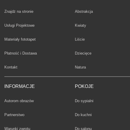
Fototapety
Znajdż na stronie
Abstrakcja
Fototapety
Usługi Projektowe
Kwiaty
Fototapety
Materiały fototapet
Liście
Fototapety
Płatność i Dostawa
Dziecięce
Fototapety
Kontakt
Natura
INFORMACJE
POKOJE
Fototapety
Autorom obrazów
Do sypialni
Fototapety
Partnerstwo
Do kuchni
Fototapety
Warunki zwrotu
Do salonu