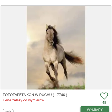
FOTOTAPETA KOŃ W RUCHU ( 17746 )
Cena zależy od wymiarów
48
WYMIARY
Fototapety
Konie