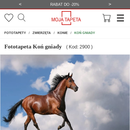
<
>
-20%
BEZPŁATNA WIZUALIZACJA
WYS
NA ŚCIANĘ
KOŃ GNIADY
FOTOTAPETY
ZWIERZĘTA
KONIE
Fototapeta Koń gniady
( Kod: 2900 )