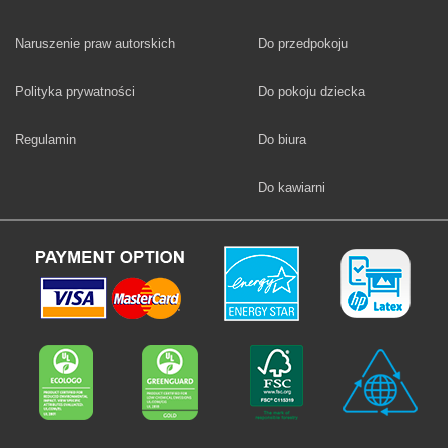
Fototapety
Naruszenie praw autorskich
Do przedpokoju
Fototapety
Polityka prywatności
Do pokoju dziecka
Fototapety
Regulamin
Do biura
Fototapety
Do kawiarni