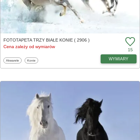
FOTOTAPETA TRZY BIAŁE KONIE ( 2906 )
Cena zależy od wymiarów
15
WYMIARY
Fototapety
Fototapety
Akwarele
Konie