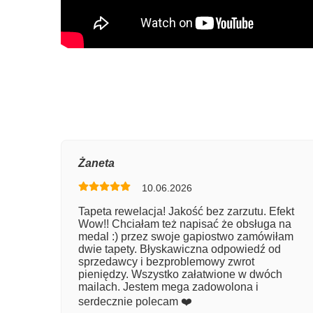
Oce
Żaneta
10.06.2026
Num
Tapeta rewelacja! Jakość bez zarzutu. Efekt
Wow!! Chciałam też napisać że obsługa na
Imię
medal :) przez swoje gapiostwo zamówiłam
dwie tapety. Błyskawiczna odpowiedź od
sprzedawcy i bezproblemowy zwrot
pieniędzy. Wszystko załatwione w dwóch
Kom
mailach. Jestem mega zadowolona i
serdecznie polecam ❤️