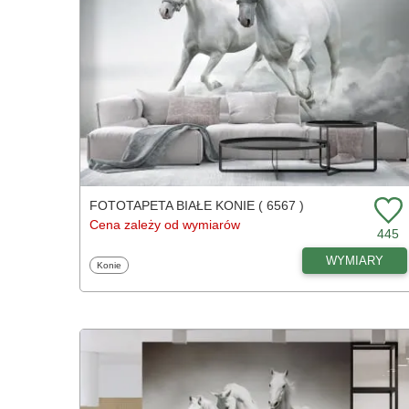
FOTOTAPETA BIAŁE KONIE ( 6567 )
Cena zależy od wymiarów
445
WYMIARY
Fototapety
Konie