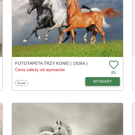
FOTOTAPETA TRZY KONIE ( 19264 )
Cena zależy od wymiarów
85
WYMIARY
Fototapety
Konie