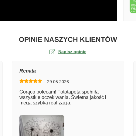
O TA
OPINIE NASZYCH KLIENTÓW
Napisz opinię
na
Renata
29.05.2026
er zamówienia
Gorąco polecam! Fototapeta spełniła
wszystkie oczekiwania. Świetna jakość i
mega szybka realizacja.
entarz