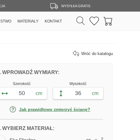
CJA
WYSYŁKA GRATIS
RSTWO
MATERIAŁY
KONTAKT
Wróć do katalogu
DOPASUJ FOTOTAPETĘ PIĘKNY BIAŁY
FOTOTAPETY PIĘKNY BIAŁY KO
. WPROWADŹ WYMIARY:
Szerokość
Wysokość
cm
cm
Jak prawidłowo zmierzyć ścianę?
DLA FOTOTAPETY PIĘKNY BIAŁY 
. WYBIERZ MATERIAŁ:
2