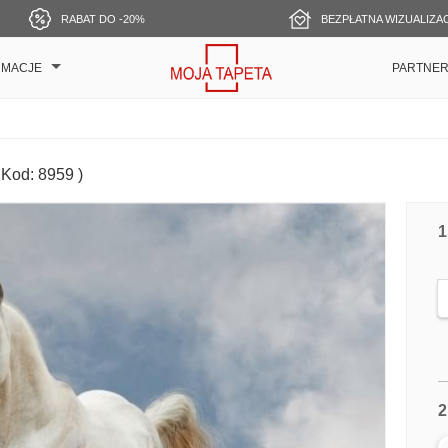
RABAT DO -20%
BEZPŁATNA WIZUALIZA
RMACJE
PARTNE
 Kod: 8959 )
1
2