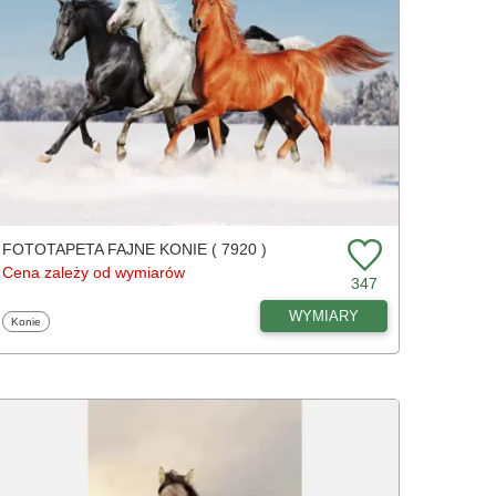
FOTOTAPETA FAJNE KONIE ( 7920 )
Cena zależy od wymiarów
347
WYMIARY
Fototapety
Konie