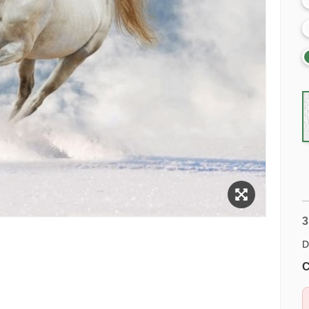
3
D
C