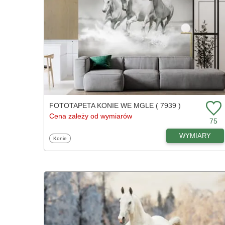
FOTOTAPETA KONIE WE MGLE ( 7939 )
Cena zależy od wymiarów
75
WYMIARY
Fototapety
Konie