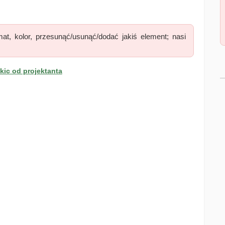
at, kolor, przesunąć/usunąć/dodać jakiś element; nasi
ic od projektanta