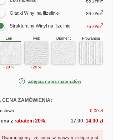
Eko Flizelina
65 zł/m
2
Gładki Winyl na flizelinie
86 zł/m
2
Strukturalny Winyl na flizelinie
76
zł/m
Len
Tynk
Diament
Prowansja
- 20 %
- 20 %
Zdjęcia i opis materiałów
FOTOTAPETY PIĘKNY BIAŁY KOŃ
. CENA ZAMÓWIENIA:
ostawa:
0.00 zł
ena z
rabatem 20%
:
17.00
14.00 zł
Gwarantujemy, że cena w naszym sklepie jest