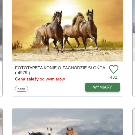
FOTOTAPETA KONIE O ZACHODZIE SŁOŃCA
( 4979 )
432
Cena zależy od wymiarów
WYMIARY
Fototapety
Konie