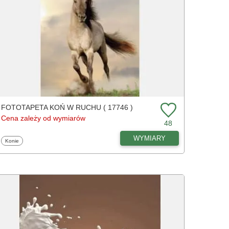
FOTOTAPETA KOŃ W RUCHU ( 17746 )
Cena zależy od wymiarów
48
WYMIARY
Fototapety
Konie