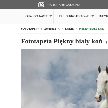
PRÓBKI TAPET ZA DARMO
KATALOG TAPET
USŁUGI PROJEKTOWE
INFO
NA ŚCIANĘ
PIĘKNY BIAŁY KOŃ
FOTOTAPETY
ZWIERZĘTA
KONIE
Fototapeta Piękny biały koń
(