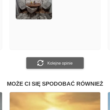
Załącz zdjęcie
Prześlij opinię
Kolejne opinie
MOŻE CI SIĘ SPODOBAĆ RÓWNIEŻ